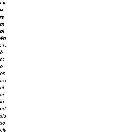
Le
e
ta
m
bi
én
:
C
ó
m
o
en
fre
nt
ar
la
cri
sis
so
cia