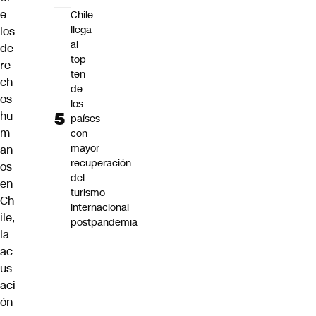
e
Chile
llega
los
al
de
top
re
ten
ch
de
os
los
hu
países
m
con
mayor
an
recuperación
os
del
en
turismo
Ch
internacional
ile,
postpandemia
la
ac
us
aci
ón