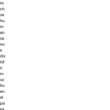
re
ch
os
hu
m
an
os
no
s
div
idi
ó
m
uc
ho
en
el
pa
sa