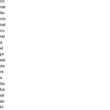
co
nst
itu
cio
nal
co
ntr
a
el
pr
esi
de
nt
e
Se
ba
sti
án
Pi