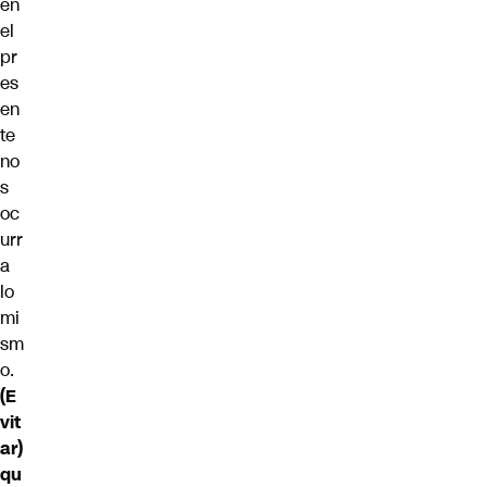
en
el
pr
es
en
te
no
s
oc
urr
a
lo
mi
sm
o.
(E
vit
ar)
qu