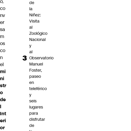
o,
de
co
la
nv
Niñez:
Visita
er
al
sa
Zoológico
m
Nacional
os
y
co
al
n
Observatorio
el
Manuel
Foster,
mi
paseo
ni
en
str
teleférico
o
y
de
seis
l
lugares
Int
para
disfrutar
eri
de
or