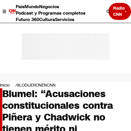
País
Mundo
Negocios
Radio
Podcast y Programas completos
CNN
Futuro 360
Cultura
Servicios
País
Mundo
Negocios
Inicio
#LODIJERONENCNN
Blumel: “Acusaciones
Deportes
Programas completos
constitucionales contra
Cultura
Servicios
Piñera y Chadwick no
Bits
CNN Data
tienen mérito ni
CNN tiempo