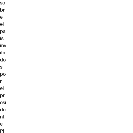
so
br
e
el
pa
ís
inv
ita
do
s
po
r
el
pr
esi
de
nt
e
Pi