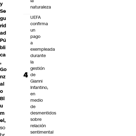
la
y
naturaleza
Se
UEFA
gu
confirma
rid
un
ad
pago
Pú
a
bli
exempleada
ca
durante
,
la
gestión
Go
de
nz
Gianni
al
Infantino,
o
en
Bl
medio
u
de
m
desmentidos
sobre
el,
relación
so
sentimental
br