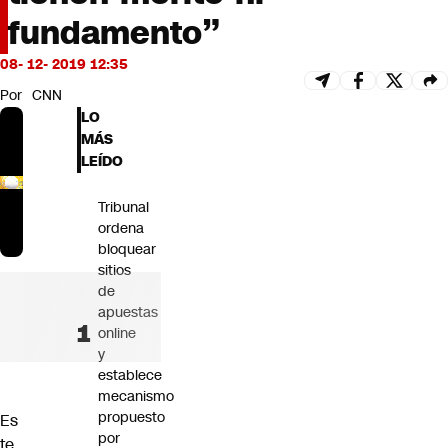
Futuro 360
fundamento”
Opinión
08- 12- 2019 12:35
Por
CNN
LO
MÁS
LEÍDO
Tribunal
ordena
bloquear
sitios
de
apuestas
online
y
establece
mecanismo
propuesto
Es
por
te