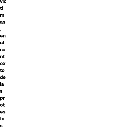
víc
ti
m
as
,
en
el
co
nt
ex
to
de
la
s
pr
ot
es
ta
s