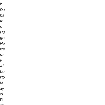
l:
De
ba
te
n
Hu
go
He
rre
ra
y
Al
be
rto
M
ay
ol
El