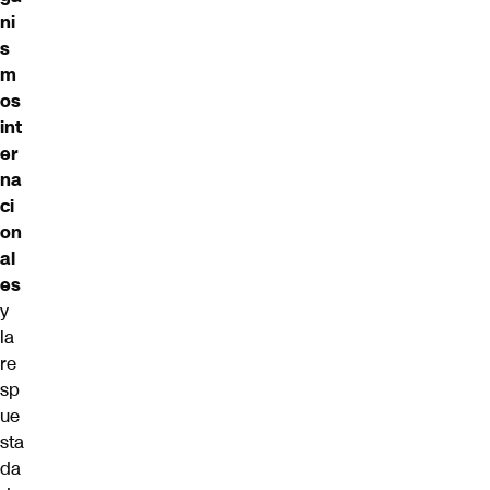
ni
s
m
os
int
er
na
ci
on
al
es
y
la
re
sp
ue
sta
da