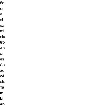
ñe
ra
y
el
ex
mi
nis
tro
An
dr
és
Ch
ad
wi
ck.
Ta
m
bi
én