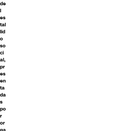
de
l
es
tal
lid
o
so
ci
al,
pr
es
en
ta
da
s
po
r
or
ga