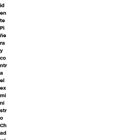
id
en
te
Pi
ñe
ra
y
co
ntr
a
el
ex
mi
ni
str
o
Ch
ad