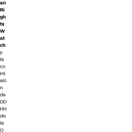
an
Ri
gh
ts
W
at
ch
y
la
co
mi
sió
n
de
DD
HH
de
la
O