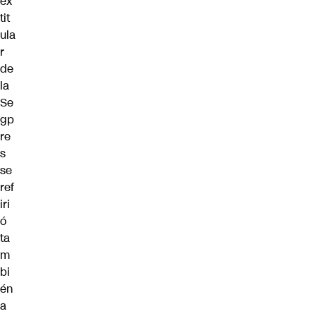
ex
tit
ula
r
de
la
Se
gp
re
s
se
ref
iri
ó
ta
m
bi
én
a