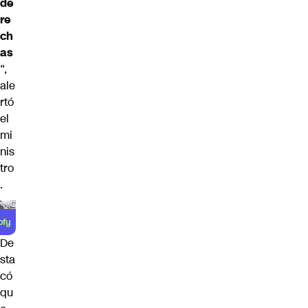
de
re
ch
as
“,
ale
rtó
el
mi
nis
tro
.
De
sta
có
qu