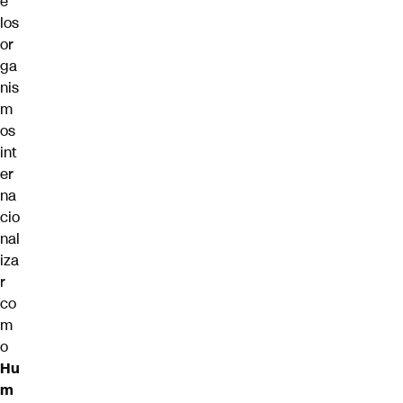
e
los
or
ga
nis
m
os
int
er
na
cio
nal
iza
r
co
m
o
Hu
m