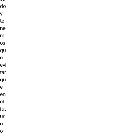
do
y
te
ne
m
os
qu
e
evi
tar
qu
e
en
el
fut
ur
o
o