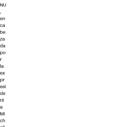
NU
,
en
ca
be
za
da
po
r
la
ex
pr
esi
de
nt
a
Mi
ch