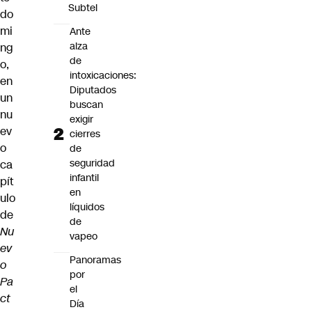
Subtel
do
mi
Ante
alza
ng
de
o,
intoxicaciones:
en
Diputados
un
buscan
nu
exigir
ev
cierres
o
de
seguridad
ca
infantil
pít
en
ulo
líquidos
de
de
Nu
vapeo
ev
Panoramas
o
por
Pa
el
ct
Día