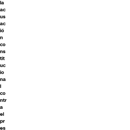
la
ac
us
ac
ió
n
co
ns
tit
uc
io
na
l
co
ntr
a
el
pr
es