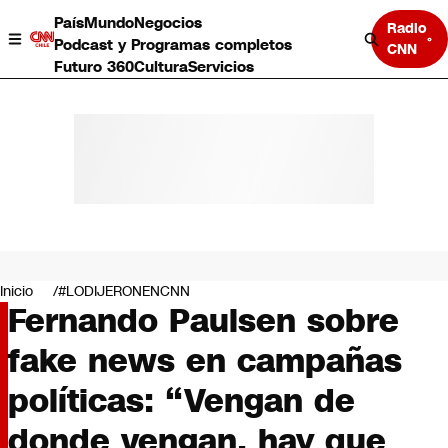
País
Mundo
Negocios
Radio
Podcast y Programas completos
CNN
Futuro 360
Cultura
Servicios
País
Mundo
Negocios
Inicio
#LODIJERONENCNN
Fernando Paulsen sobre
Deportes
Programas completos
fake news en campañas
Cultura
Servicios
políticas: “Vengan de
Bits
CNN Data
donde vengan, hay que
CNN tiempo