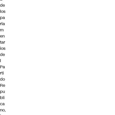
de
los
pa
rla
m
en
tar
ios
de
l
Pa
rti
do
Re
pu
bli
ca
no,