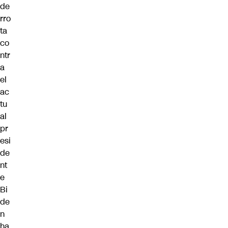
de
rro
ta
co
ntr
a
el
ac
tu
al
pr
esi
de
nt
e
Bi
de
n
ha