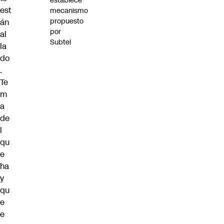
establece
est
mecanismo
propuesto
án
por
al
Subtel
la
do
.
Te
m
a
de
l
qu
e
ha
y
qu
e
e