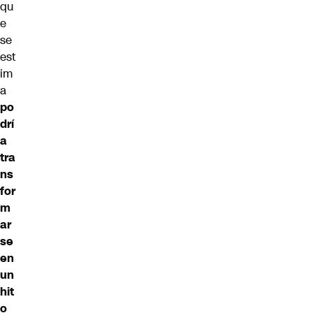
qu
e
se
est
im
a
po
drí
a
tra
ns
for
m
ar
se
en
un
hit
o