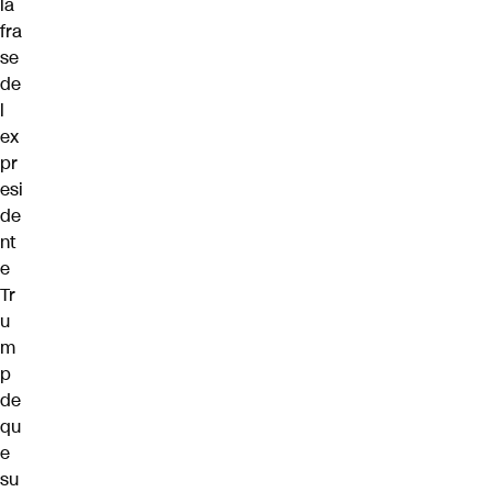
la
fra
se
de
l
ex
pr
esi
de
nt
e
Tr
u
m
p
de
qu
e
su