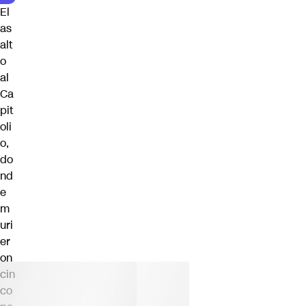
El
as
alt
o
al
Ca
pit
oli
o,
do
nd
e
m
uri
er
on
cin
co