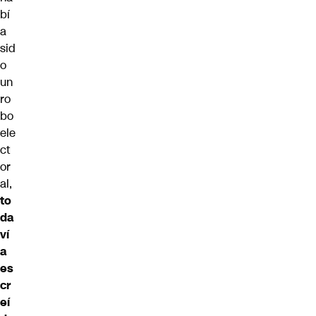
bí
a
sid
o
un
ro
bo
ele
ct
or
al,
to
da
ví
a
es
cr
eí