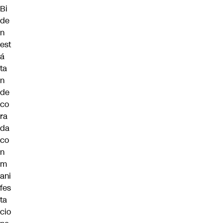
Bi
de
n
est
á
ta
n
de
co
ra
da
co
n
m
ani
fes
ta
cio