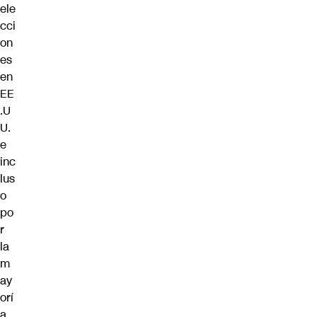
ele
cci
on
es
en
EE
.U
U.
e
inc
lus
o
po
r
la
m
ay
orí
a