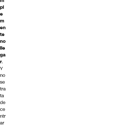
m
pl
e
m
en
te
no
lle
ga
r
.
Y
no
se
tra
ta
de
ce
ntr
ar