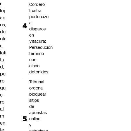
r
Cordero
lej
frustra
portonazo
an
a
os,
disparos
de
en
otr
Vitacura:
a
Persecución
lati
terminó
tu
con
cinco
d,
detenidos
pe
ro
Tribunal
qu
ordena
bloquear
e
sitios
re
de
al
apuestas
m
online
en
y
te