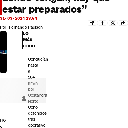
Futuro 360
estar preparados”
Opinión
31- 03- 2024 23:54
Por
Fernando Paulsen
LO
MÁS
LEÍDO
Conducían
hasta
a
184
km/h
por
Costanera
Norte:
Ocho
detenidos
tras
Ho
operativo
y,