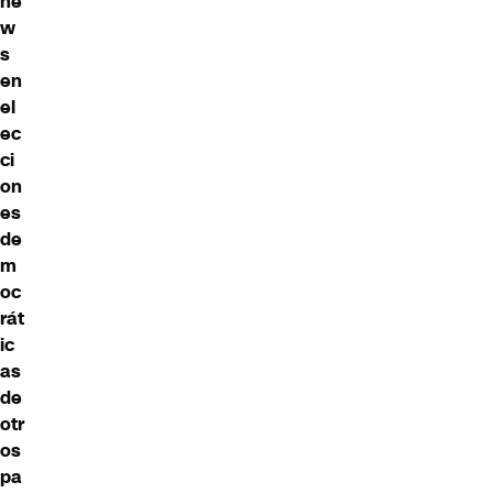
ne
w
s
en
el
ec
ci
on
es
de
m
oc
rát
ic
as
de
otr
os
pa