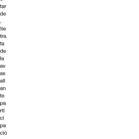
tar
de
.
Se
tra
ta
de
la
av
as
all
an
te
pa
rti
ci
pa
ció