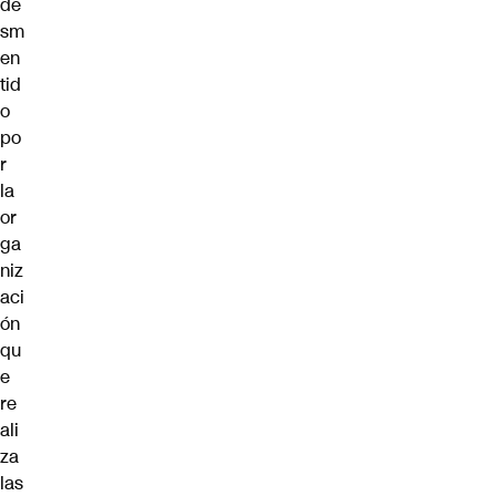
de
sm
en
tid
o
po
r
la
or
ga
niz
aci
ón
qu
e
re
ali
za
las