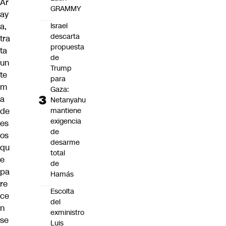
Ar
GRAMMY
ay
a,
Israel
descarta
tra
propuesta
ta
de
un
Trump
te
para
m
Gaza:
a
Netanyahu
de
mantiene
exigencia
es
de
os
desarme
qu
total
e
de
pa
Hamás
re
Escolta
ce
del
n
exministro
se
Luis