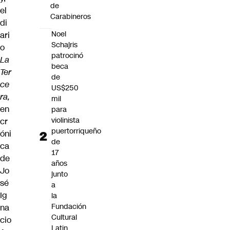
de
el
Carabineros
di
Noel
ari
Schajris
o
patrocinó
La
beca
Ter
de
ce
US$250
ra,
mil
en
para
violinista
cr
puertorriqueño
óni
de
ca
17
de
años
Jo
junto
sé
a
Ig
la
Fundación
na
Cultural
cio
Latin