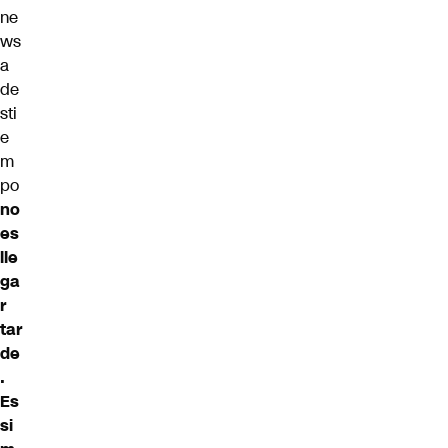
ne
ws
a
de
sti
e
m
po
no
es
lle
ga
r
tar
de
.
Es
si