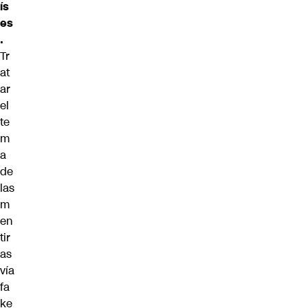
ís
es
.
Tr
at
ar
el
te
m
a
de
las
m
en
tir
as
vía
fa
ke