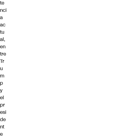
te
nci
a
ac
tu
al,
en
tre
Tr
u
m
p
y
el
pr
esi
de
nt
e