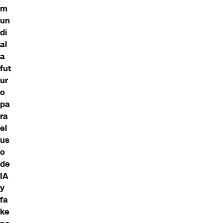
m
un
di
al
a
fut
ur
o
pa
ra
el
us
o
de
IA
y
fa
ke