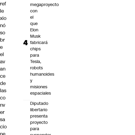
ref
megaproyecto
le
con
el
xio
que
nó
Elon
so
Musk
br
fabricará
e
chips
el
para
av
Tesla,
robots
an
humanoides
ce
y
de
misiones
las
espaciales
co
Diputado
nv
libertario
er
presenta
sa
proyecto
cio
para
ne