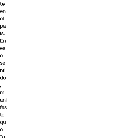
te
en
el
pa
ís.
En
es
e
se
nti
do
,
m
ani
fes
tó
qu
e
“q