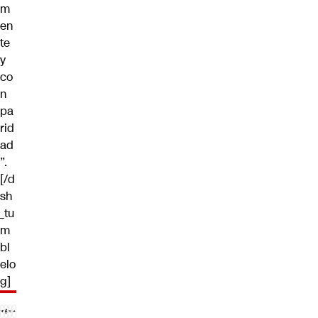
m
en
te
y
co
n
pa
rid
ad
”.
[/d
sh
_tu
m
bl
elo
g]