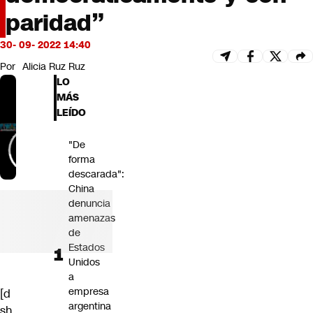
Futuro 360
paridad”
Opinión
30- 09- 2022 14:40
Por
Alicia Ruz Ruz
LO
MÁS
LEÍDO
"De
forma
descarada":
China
denuncia
amenazas
de
Estados
Unidos
a
empresa
[d
argentina
sh