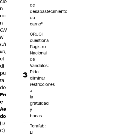
ció
de
n
desabastecimiento
co
de
n
carne"
CN
CRUCH
N
cuestiona
Ch
Registro
ile
,
Nacional
el
de
di
Vándalos:
Pide
pu
eliminar
ta
restricciones
do
a
Eri
la
c
gratuidad
Ae
y
do
becas
(D
Terafab:
C)
El