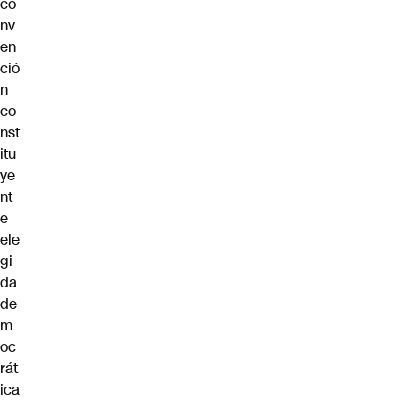
co
nv
en
ció
n
co
nst
itu
ye
nt
e
ele
gi
da
de
m
oc
rát
ica