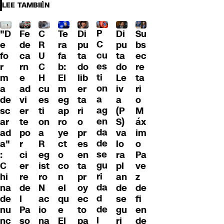
LEE TAMBIÉN
P
"D
Fe
C
Te
Di
Di
Su
C
e
de
R
ra
pu
pu
bs
cu
fo
ca
U
fa
ta
ta
ec
es
r
rn
C
b:
do
do
re
ti
m
e
H
El
lib
Le
ta
on
a
ad
cu
m
er
iv
ri
a
de
vi
es
eg
ta
a
o
ag
sc
er
ti
ap
ri
(P
M
en
ar
te
on
ro
o
S)
áx
da
ad
po
a
ye
pr
va
im
de
a"
r
R
ct
es
lo
o
se
:
ci
eg
o
en
ra
Pa
gu
C
er
ist
co
ta
pl
ve
ri
hi
re
ro
n
pr
an
z
da
na
de
N
el
oy
de
de
d
de
l
ac
qu
ec
se
fi
de
nu
Pa
io
e
to
gu
en
l
nc
so
na
El
pa
ri
de