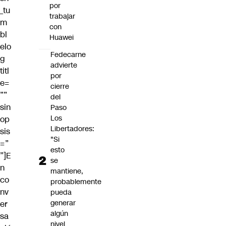
por
_tu
trabajar
m
con
bl
Huawei
elo
Fedecarne
g
advierte
titl
por
e=
cierre
””
del
sin
Paso
Los
op
Libertadores:
sis
"Si
=”
esto
”]E
se
n
mantiene,
co
probablemente
nv
pueda
generar
er
algún
sa
nivel