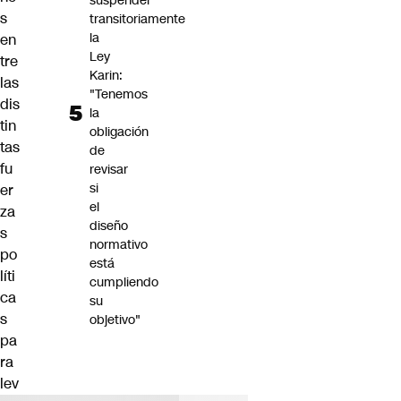
suspender
s
transitoriamente
la
en
Ley
tre
Karin:
las
"Tenemos
dis
la
tin
obligación
tas
de
fu
revisar
si
er
el
za
diseño
s
normativo
po
está
líti
cumpliendo
ca
su
s
objetivo"
pa
ra
lev