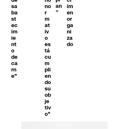
de
ño
cr
an
sa
no
im
”
ba
r
en
st
m
or
ec
at
ga
im
iv
ni
ie
o
za
nt
es
do
o
tá
de
cu
ca
m
rn
pli
e"
en
do
su
ob
je
tiv
o"