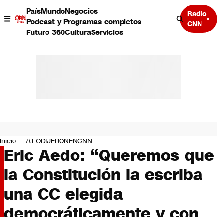
País
Mundo
Negocios
Radio
Podcast y Programas completos
CNN
Futuro 360
Cultura
Servicios
País
Mundo
Negocios
Inicio
#LODIJERONENCNN
Eric Aedo: “Queremos que
Deportes
Programas completos
la Constitución la escriba
Cultura
Servicios
una CC elegida
Bits
CNN Data
democráticamente y con
CNN tiempo