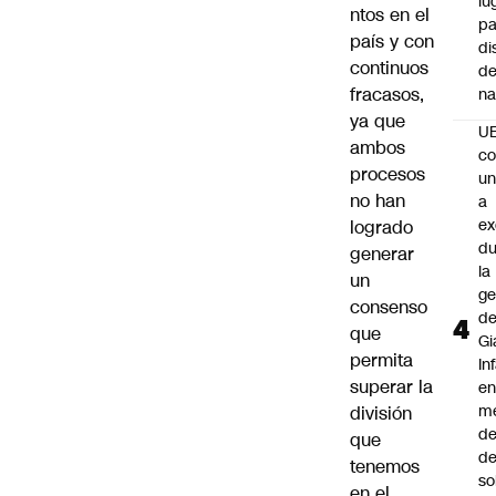
lu
ntos en el
pa
país y con
di
continuos
de
fracasos,
na
ya que
U
ambos
co
procesos
un
no han
a
e
logrado
du
generar
la
un
ge
consenso
d
que
Gi
permita
In
superar la
e
m
división
d
que
de
tenemos
so
en el