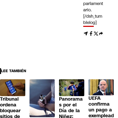
parlament
ario.
[/dsh_tum
blelog]
LEE TAMBIÉN
UEFA
Tribunal
Panorama
confirma
ordena
s por el
un pago a
bloquear
Día de la
exemplead
sitios de
Niñez: