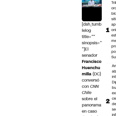
Tr
or
bl
si
[dsh_tumb
ap
on
lelog
es
title=””
me
sinopsis=”
pr
”]El
po
senador
Su
Francisco
An
Huenchu
al
milla
(DC)
in
conversó
Di
con
CNN
b
Chile
ex
sobre el
ci
d
panorama
se
en caso
in