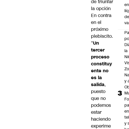
de triunfar
e
la opción
lí
En contra
d
en el
v
próximo
P
plebiscito.
po
“
Un
Dí
tercer
la
proceso
Ni
Vi
constituy
Zo
ente no
Na
es la
y 
salida
,
Ob
puesto
M
que no
Fo
podemos
p
e
estar
te
haciendo
y 
experime