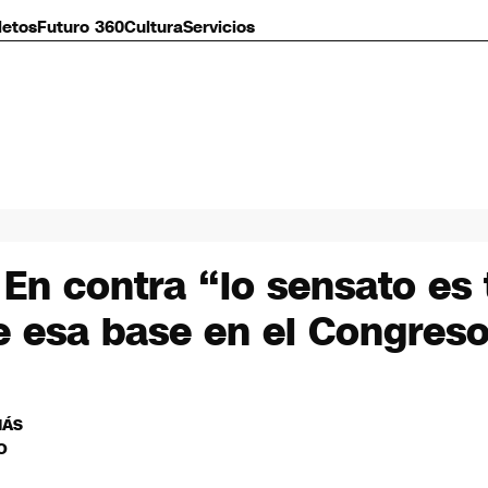
letos
Futuro 360
Cultura
Servicios
 En contra “lo sensato es 
e esa base en el Congres
MÁS
O