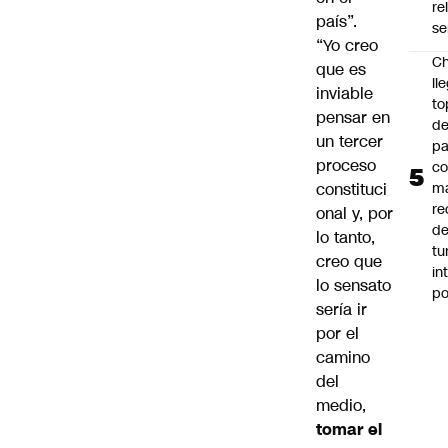
re
país”.
se
“Yo creo
Ch
que es
ll
inviable
to
pensar en
de
un tercer
pa
proceso
c
constituci
m
re
onal y, por
de
lo tanto,
tu
creo que
in
lo sensato
p
sería ir
por el
camino
del
medio,
tomar el