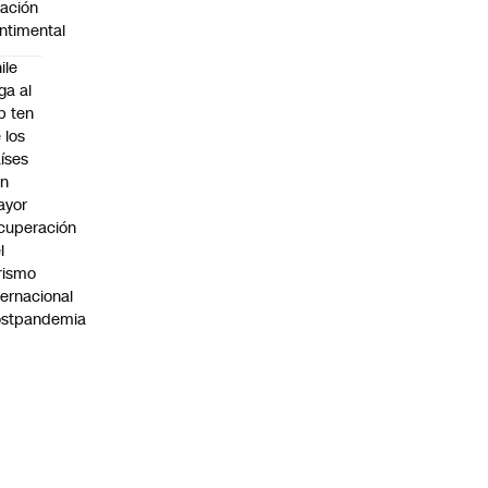
lación
ntimental
ile
ega al
p ten
 los
íses
on
ayor
cuperación
l
rismo
ternacional
ostpandemia