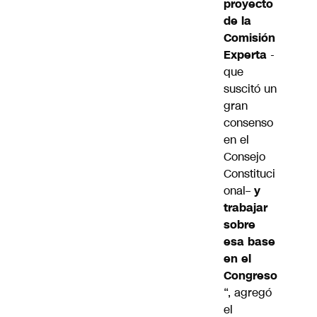
proyecto
de la
Comisión
Experta
-
que
suscitó un
gran
consenso
en el
Consejo
Constituci
onal
–
y
trabajar
sobre
esa base
en el
Congreso
“, agregó
el