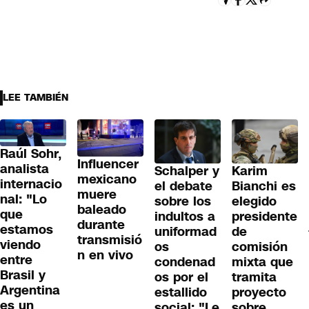
LEE TAMBIÉN
Raúl Sohr,
Influencer
analista
Schalper y
Karim
mexicano
internacio
el debate
Bianchi es
muere
nal: "Lo
sobre los
elegido
baleado
que
indultos a
presidente
durante
estamos
uniformad
de
transmisió
viendo
os
comisión
n en vivo
entre
condenad
mixta que
Brasil y
os por el
tramita
Argentina
estallido
proyecto
es un
social: "Le
sobre