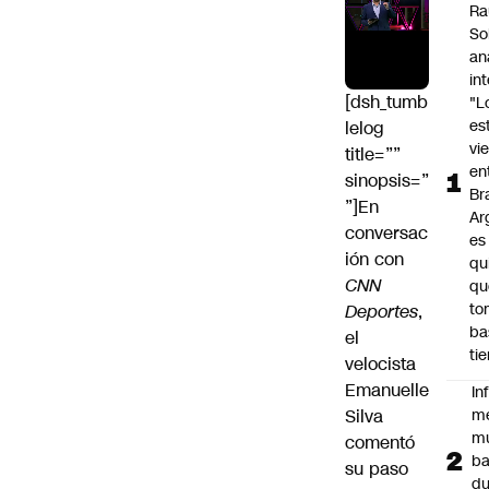
Ra
So
an
in
[dsh_tumb
"L
es
lelog
vi
title=””
en
sinopsis=”
Bra
”]En
Ar
conversac
es
ión con
qu
CNN
qu
to
Deportes
,
ba
el
ti
velocista
Emanuelle
In
Silva
m
m
comentó
ba
su paso
du