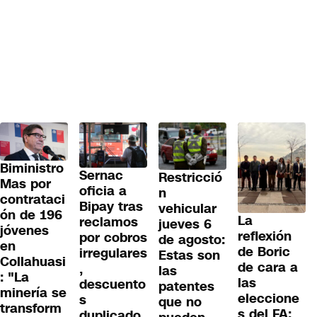
Biministro
Sernac
Restricció
Mas por
oficia a
n
contrataci
Bipay tras
vehicular
ón de 196
La
reclamos
jueves 6
jóvenes
reflexión
por cobros
de agosto:
en
de Boric
irregulares
Estas son
Collahuasi
de cara a
,
las
: "La
las
descuento
patentes
minería se
eleccione
s
que no
transform
s del FA:
duplicado