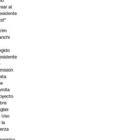
no
rear al
esidente
st"
rim
anchi
egido
esidente
e
misión
xta
ue
amita
oyecto
bre
glas
 Uso
 la
erza
ministro