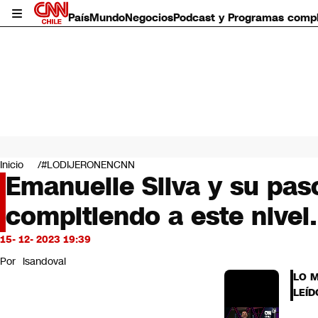
País
Mundo
Negocios
Podcast y Programas comp
País
Mundo
Inicio
#LODIJERONENCNN
Negocios
Emanuelle Silva y su pas
Deportes
compitiendo a este nivel
Programas completos
Cultura
Servicios
15- 12- 2023 19:39
Bits
Por
lsandoval
CNN Data
LO 
CNN tiempo
LEÍD
Futuro 360
Opinión