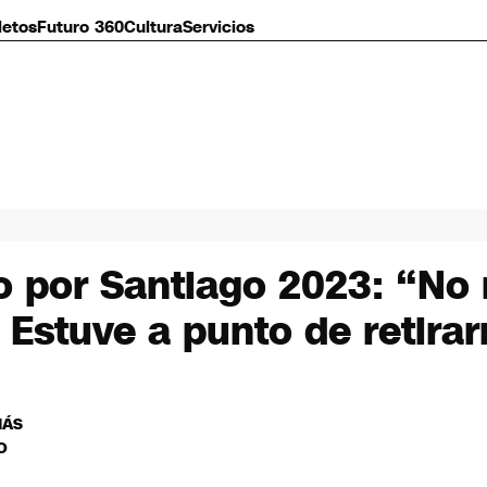
letos
Futuro 360
Cultura
Servicios
o por Santiago 2023: “No
. Estuve a punto de retira
MÁS
O