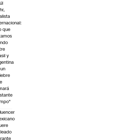
úl
hr,
alista
ternacional:
o que
tamos
endo
tre
sil y
gentina
 un
iebre
e
mará
stante
empo"
fluencer
exicano
uere
leado
rante