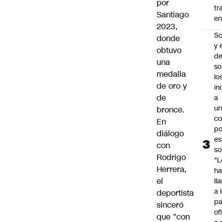
por
tr
Santiago
en
2023
,
Sc
donde
y 
obtuvo
d
una
so
medalla
lo
de oro y
in
de
a
un
bronce.
c
En
po
diálogo
es
con
so
Rodrigo
"L
Herrera,
ha
el
ll
a 
deportista
pa
sinceró
of
que “con