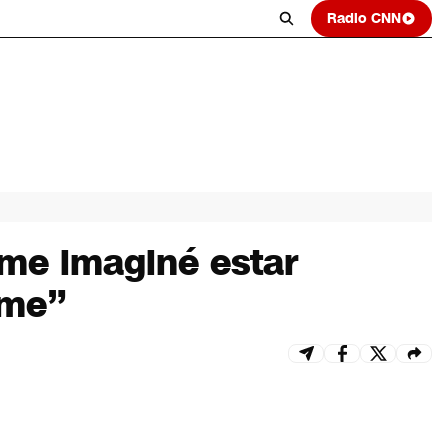
Radio CNN
 me imaginé estar
rme”