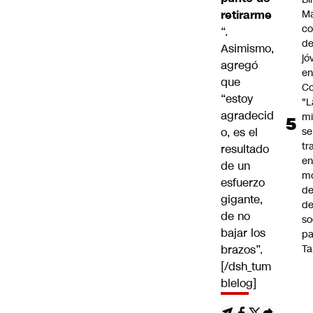
retirarme
Ma
co
“.
de
Asimismo,
jó
agregó
e
que
Co
“estoy
"L
agradecid
mi
o, es el
se
tr
resultado
en
de un
m
esfuerzo
d
gigante,
de
de no
so
bajar los
pa
brazos”.
Ta
[/dsh_tum
blelog]