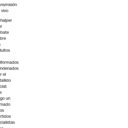
ansmisión
 vivo
halper
el
ebate
bre
s
dultos
iformados
ondenados
r el
tallido
cial:
e
go un
amado
los
rtidos
icialistas