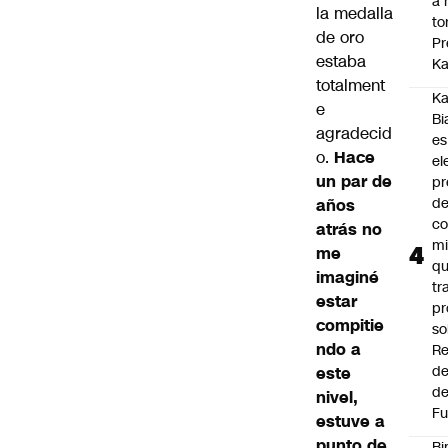
a 
la medalla
to
de oro
Pr
estaba
Ka
totalment
Ka
e
Bi
agradecid
es
o.
Hace
el
un par de
pr
d
años
co
atrás no
mi
me
q
imaginé
tr
estar
pr
compitie
so
ndo a
Re
de
este
de
nivel,
Fu
estuve a
punto de
Bi