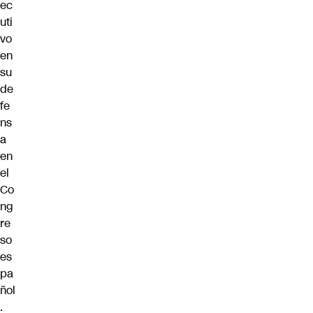
ec
uti
vo
en
su
de
fe
ns
a
en
el
Co
ng
re
so
es
pa
ñol
.