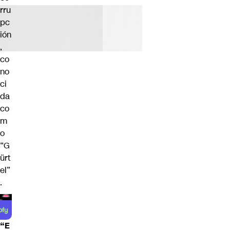
rru
pc
ión
,
co
no
ci
da
co
m
o
“G
ürt
el”
.
“E