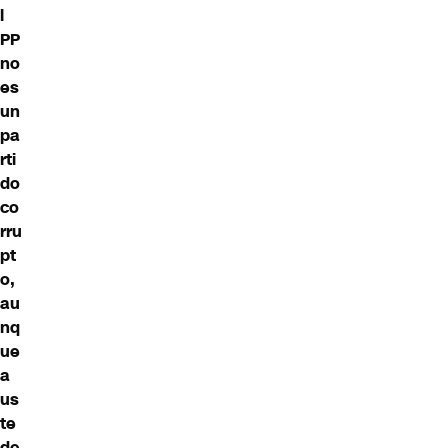
l
PP
no
es
un
pa
rti
do
co
rru
pt
o,
au
nq
ue
a
us
te
de