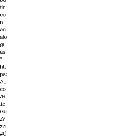
tir
co
n
an
alo
gí
as
”
htt
ps:
//t.
co
/H
1q
Gu
zY
zZI
#Ú