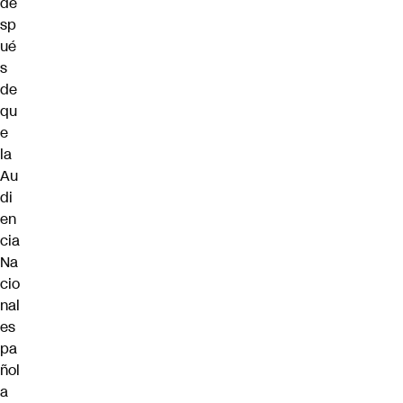
de
sp
ué
s
de
qu
e
la
Au
di
en
cia
Na
cio
nal
es
pa
ñol
a