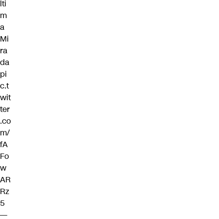
lti
m
a
Mi
ra
da
pi
c.t
wit
ter
.co
m/
fA
Fo
w
AR
Rz
5
—