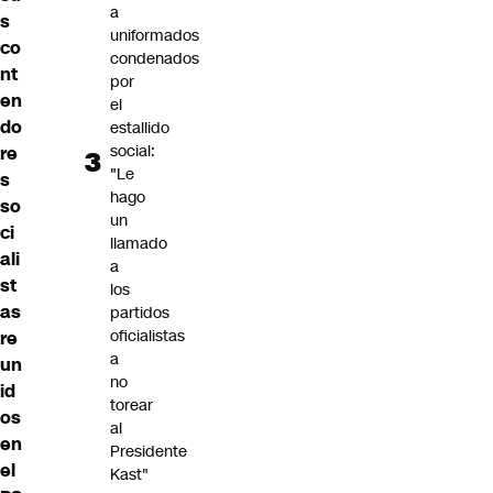
a
s
uniformados
co
condenados
nt
por
en
el
do
estallido
social:
re
"Le
s
hago
so
un
ci
llamado
ali
a
st
los
as
partidos
oficialistas
re
a
un
no
id
torear
os
al
en
Presidente
el
Kast"