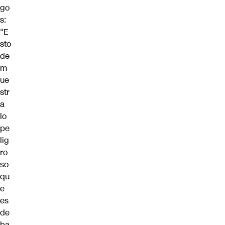
go
s:
“E
sto
de
m
ue
str
a
lo
pe
lig
ro
so
qu
e
es
de
ba