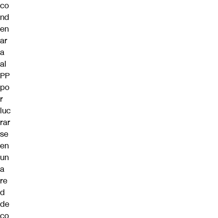
co
nd
en
ar
a
al
PP
po
r
luc
rar
se
en
un
a
re
d
de
co