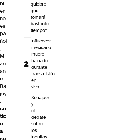
bi
quiebre
er
que
tomará
no
bastante
es
tiempo"
pa
ñol
Influencer
mexicano
,
muere
M
baleado
ari
durante
an
transmisión
o
en
Ra
vivo
joy
Schalper
,
y
cri
el
tic
debate
ó
sobre
los
a
indultos
su