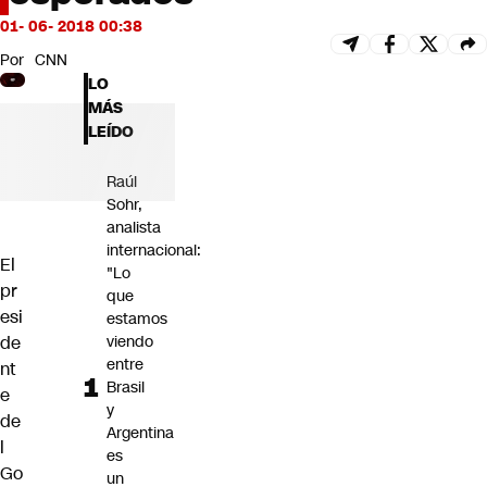
Futuro 360
01- 06- 2018 00:38
Opinión
Por
CNN
LO
MÁS
LEÍDO
Raúl
Sohr,
analista
internacional:
El
"Lo
pr
que
esi
estamos
de
viendo
entre
nt
Brasil
e
y
de
Argentina
l
es
Go
un