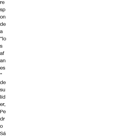
re
sp
on
de
a
“lo
s
af
an
es
”
de
su
líd
er,
Pe
dr
o
Sá