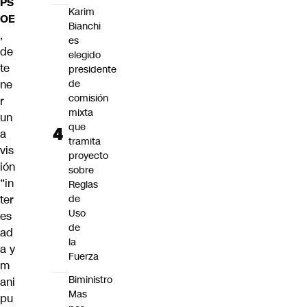
PS
Karim
OE
Bianchi
,
es
de
elegido
te
presidente
ne
de
comisión
r
mixta
un
que
a
tramita
vis
proyecto
ión
sobre
“in
Reglas
ter
de
Uso
es
de
ad
la
a y
Fuerza
m
Biministro
ani
Mas
pu