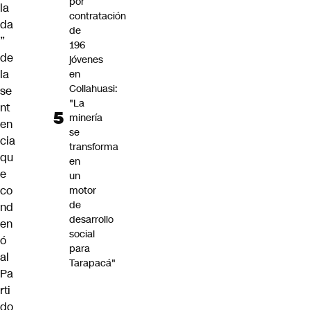
por
la
contratación
da
de
”
196
de
jóvenes
la
en
Collahuasi:
se
"La
nt
minería
en
se
cia
transforma
qu
en
e
un
co
motor
de
nd
desarrollo
en
social
ó
para
al
Tarapacá"
Pa
rti
do