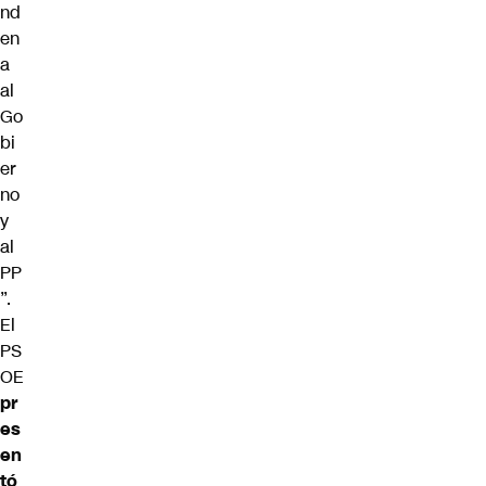
nd
en
a
al
Go
bi
er
no
y
al
PP
”.
El
PS
OE
pr
es
en
tó