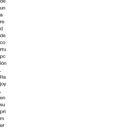
de
un
a
re
d
de
co
rru
pc
ión
.
Ra
joy
,
en
su
pri
m
er