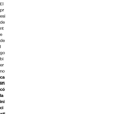
El
pr
esi
de
nt
e
de
l
go
bi
er
no
ca
lifi
có
la
ini
ci
ati