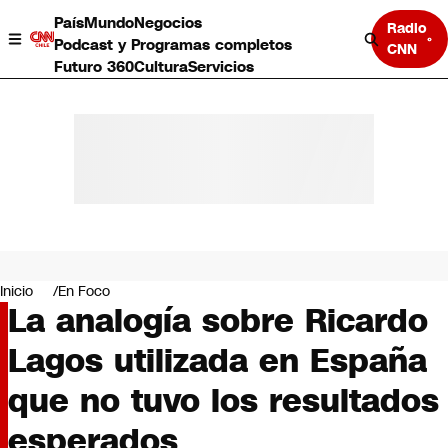
País
Mundo
Negocios
Radio
Podcast y Programas completos
CNN
Futuro 360
Cultura
Servicios
País
Mundo
Negocios
Inicio
En Foco
La analogía sobre Ricardo
Deportes
Programas completos
Lagos utilizada en España
Cultura
Servicios
que no tuvo los resultados
Bits
CNN Data
esperados
CNN tiempo