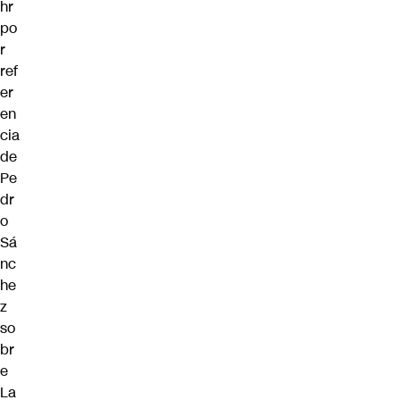
hr
po
r
ref
er
en
cia
de
Pe
dr
o
Sá
nc
he
z
so
br
e
La