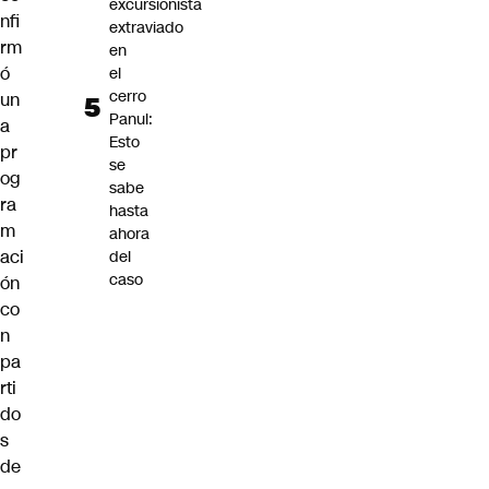
excursionista
nfi
extraviado
rm
en
ó
el
cerro
un
Panul:
a
Esto
pr
se
og
sabe
ra
hasta
m
ahora
aci
del
caso
ón
co
n
pa
rti
do
s
de