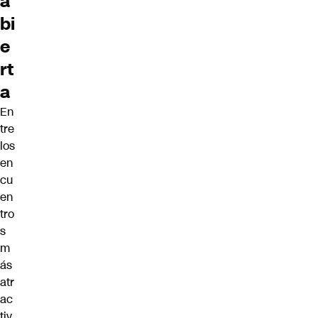
a
bi
e
rt
a
En
tre
los
en
cu
en
tro
s
m
ás
atr
ac
tiv