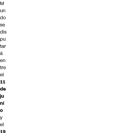
M
un
do
se
dis
pu
tar
á
en
tre
el
11
de
ju
ni
o
y
el
19