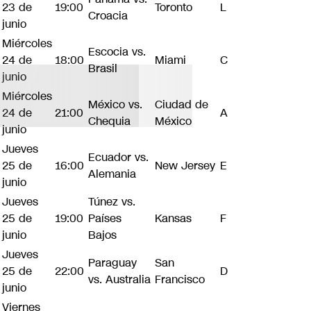
23 de
19:00
Toronto
L
Croacia
junio
Miércoles
Escocia vs.
24 de
18:00
Miami
C
Brasil
junio
Miércoles
México vs.
Ciudad de
24 de
21:00
A
Chequia
México
junio
Jueves
Ecuador vs.
25 de
16:00
New Jersey
E
Alemania
junio
Jueves
Túnez vs.
25 de
19:00
Países
Kansas
F
junio
Bajos
Jueves
Paraguay
San
25 de
22:00
D
vs. Australia
Francisco
junio
Viernes