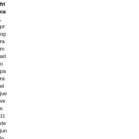
fri
ca
,
pr
og
ra
m
ad
o
pa
ra
el
jue
ve
s
11
de
jun
io