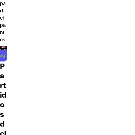
pa
rti
ci
pa
nt
es.
P
a
rt
id
o
s
d
el