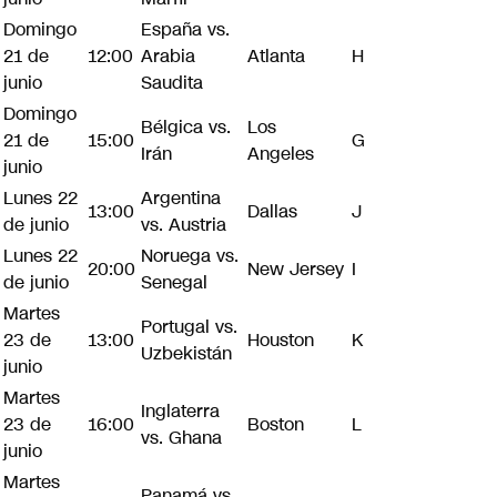
Domingo
España vs.
21 de
12:00
Arabia
Atlanta
H
junio
Saudita
Domingo
Bélgica vs.
Los
21 de
15:00
G
Irán
Angeles
junio
Lunes 22
Argentina
13:00
Dallas
J
de junio
vs. Austria
Lunes 22
Noruega vs.
20:00
New Jersey
I
de junio
Senegal
Martes
Portugal vs.
23 de
13:00
Houston
K
Uzbekistán
junio
Martes
Inglaterra
23 de
16:00
Boston
L
vs. Ghana
junio
Martes
Panamá vs.