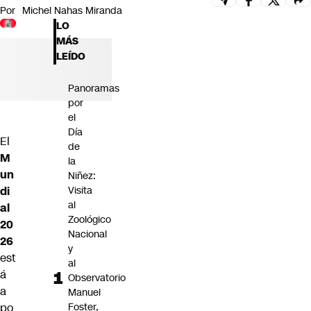
Por
Michel Nahas Miranda
Futuro 360
LO
Opinión
MÁS
LEÍDO
Panoramas
por
el
Día
El
de
M
la
un
Niñez:
di
Visita
al
al
Zoológico
20
Nacional
26
y
est
al
á
Observatorio
a
Manuel
po
Foster,