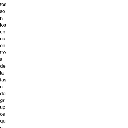
tos
so
n
los
en
cu
en
tro
s
de
la
fas
e
de
gr
up
os
qu
e