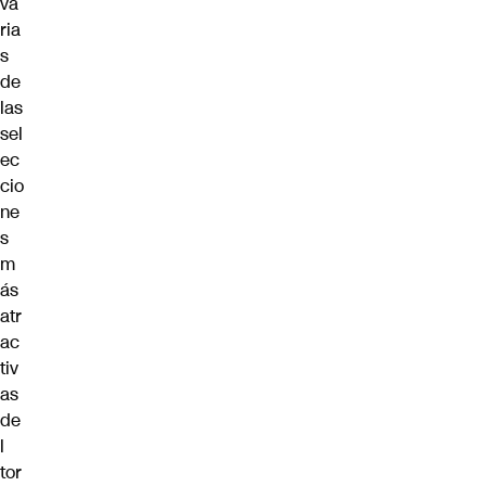
va
ria
s
de
las
sel
ec
cio
ne
s
m
ás
atr
ac
tiv
as
de
l
tor