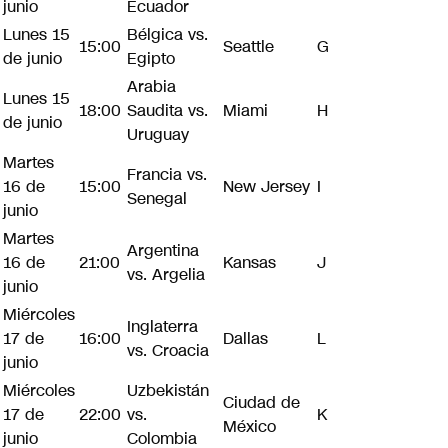
junio
Ecuador
Lunes 15
Bélgica vs.
15:00
Seattle
G
de junio
Egipto
Arabia
Lunes 15
18:00
Saudita vs.
Miami
H
de junio
Uruguay
Martes
Francia vs.
16 de
15:00
New Jersey
I
Senegal
junio
Martes
Argentina
16 de
21:00
Kansas
J
vs. Argelia
junio
Miércoles
Inglaterra
17 de
16:00
Dallas
L
vs. Croacia
junio
Miércoles
Uzbekistán
Ciudad de
17 de
22:00
vs.
K
México
junio
Colombia