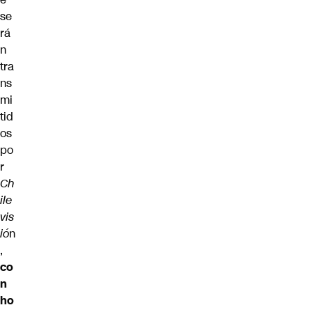
se
rá
n
tra
ns
mi
tid
os
po
r
Ch
ile
vis
ió
n
,
co
n
ho