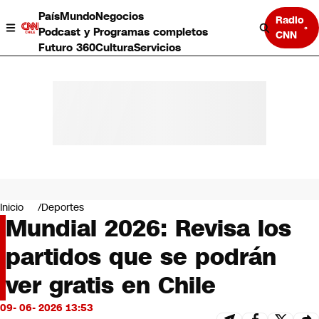
País
Mundo
Negocios
Radio
Podcast y Programas completos
CNN
Futuro 360
Cultura
Servicios
País
Mundo
Negocios
Inicio
Deportes
Mundial 2026: Revisa los
Deportes
Programas completos
partidos que se podrán
Cultura
Servicios
ver gratis en Chile
Bits
CNN Data
09- 06- 2026 13:53
CNN tiempo