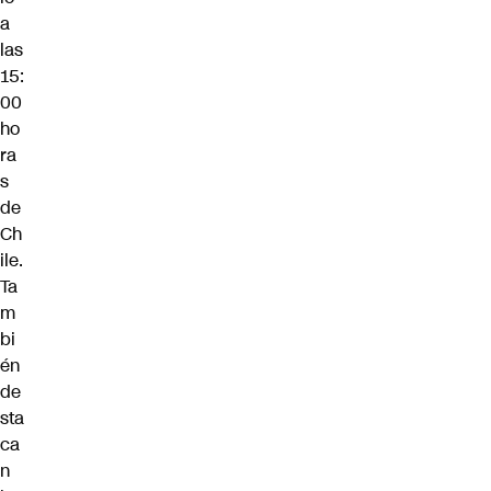
a
las
15:
00
ho
ra
s
de
Ch
ile.
Ta
m
bi
én
de
sta
ca
n