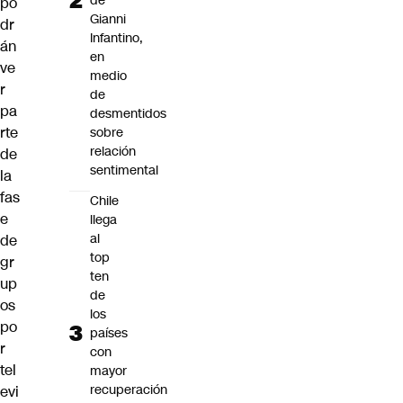
de
po
Gianni
dr
Infantino,
án
en
ve
medio
r
de
pa
desmentidos
rte
sobre
relación
de
sentimental
la
fas
Chile
e
llega
al
de
top
gr
ten
up
de
os
los
po
países
r
con
tel
mayor
recuperación
evi