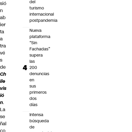
del
sió
turismo
n
internacional
ab
postpandemia
ier
Nueva
ta
plataforma
a
“Sin
tra
Fachadas”
vé
supera
s
las
de
200
Ch
denuncias
en
ile
sus
vis
primeros
ió
dos
n
.
días
La
Intensa
se
búsqueda
ñal
de
co