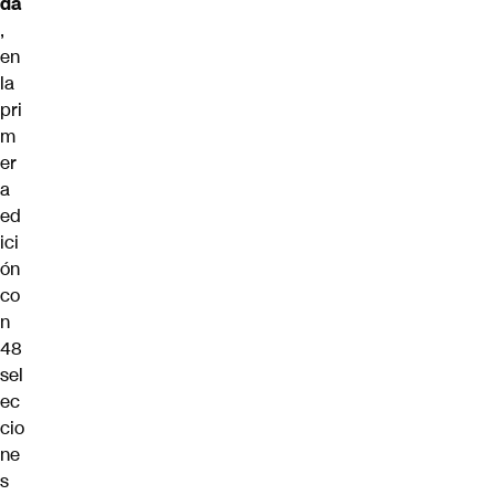
dá
,
en
la
pri
m
er
a
ed
ici
ón
co
n
48
sel
ec
cio
ne
s