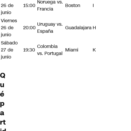
Noruega vs.
26 de
15:00
Boston
I
Francia
junio
Viernes
Uruguay vs.
26 de
20:00
Guadalajara
H
España
junio
Sábado
Colombia
27 de
19:30
Miami
K
vs. Portugal
junio
Q
u
é
p
a
rt