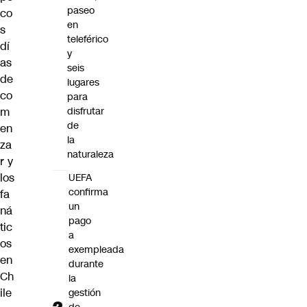
paseo
co
en
s
teleférico
dí
y
as
seis
de
lugares
co
para
m
disfrutar
de
en
la
za
naturaleza
r y
los
UEFA
confirma
fa
un
ná
pago
tic
a
os
exempleada
en
durante
Ch
la
ile
gestión