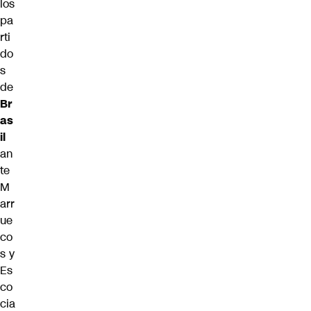
los
pa
rti
do
s
de
Br
as
il
an
te
M
arr
ue
co
s y
Es
co
cia