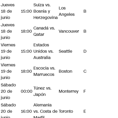
Jueves
Suiza vs.
Los
18 de
15:00
Bosnia y
B
Angeles
junio
Herzegovina
Jueves
Canadá vs.
18 de
18:00
Vancouver
B
Qatar
junio
Viernes
Estados
19 de
15:00
Unidos vs.
Seattle
D
junio
Australia
Viernes
Escocia vs.
19 de
18:00
Boston
C
Marruecos
junio
Sábado
Túnez vs.
20 de
00:00
Monterrey
F
Japón
junio
Sábado
Alemania
20 de
16:00
vs. Costa de
Toronto
E
junio
Marfil