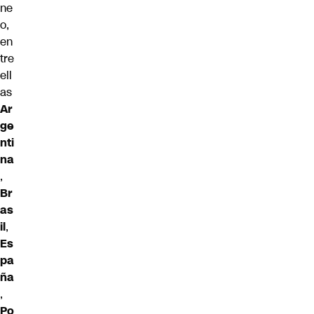
ne
o,
en
tre
ell
as
Ar
ge
nti
na
,
Br
as
il
,
Es
pa
ña
,
Po