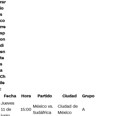
rar
io
s
co
rre
sp
on
di
en
te
s
a
Ch
ile
:
Fecha
Hora
Partido
Ciudad
Grupo
Jueves
México vs.
Ciudad de
11 de
15:00
A
Sudáfrica
México
junio