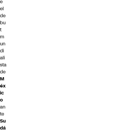
e
el
de
bu
t
m
un
di
ali
sta
de
M
éx
ic
o
an
te
Su
dá