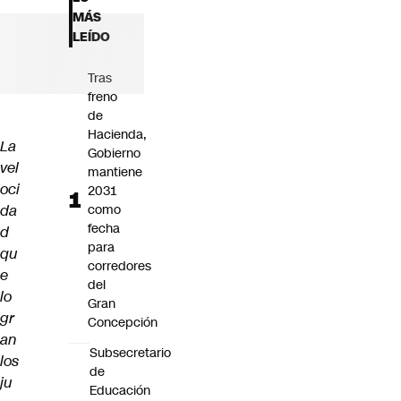
Futuro 360
MÁS
Opinión
LEÍDO
Tras
freno
de
Hacienda,
La
Gobierno
vel
mantiene
oci
2031
da
como
fecha
d
para
qu
corredores
e
del
lo
Gran
gr
Concepción
an
Subsecretario
los
de
ju
Educación