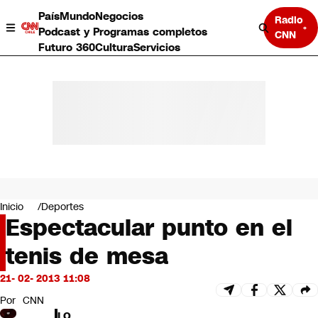
País
Mundo
Negocios
Radio
Podcast y Programas completos
CNN
Futuro 360
Cultura
Servicios
País
Mundo
Negocios
Inicio
Deportes
Espectacular punto en el
Deportes
Programas completos
tenis de mesa
Cultura
Servicios
21- 02- 2013 11:08
Bits
CNN Data
Por
CNN
CNN tiempo
LO