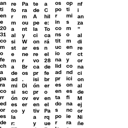
an
os
op
re
Pa
te
nf
a
ti
po
ti
fo
ra
de
i
C
en
r
mi
r
m
A
an
hil
e
in
s
m
ou
pe
za
e:
20
co
m
a
nt
la
”
To
31
ns
o
al
y
ci
al
ca
co
tit
m
si
W
on
di
rá
m
uc
en
st
ar
es
re
n
o
io
or
e
ne
re
ct
el
fe
na
y
m
r
vo
or
28
ch
lid
co
a
Br
ca
na
de
a
ad
nd
de
os
pr
ci
fe
pa
pr
ici
ad
.
isi
on
br
ra
es
on
mi
Di
ón
al
er
co
en
es
si
sc
pr
de
o
rr
ta
fi
ón
ov
ev
M
en
ed
do
na
es
er
en
ej
el
or
s
nc
co
y
tiv
or
Pa
es
po
ie
la
a
Ni
rq
de
r
ra
r:
y
ñe
ue