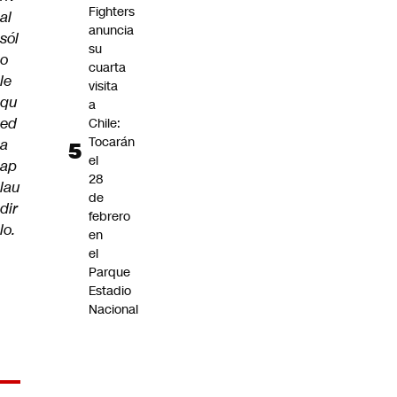
Fighters
al
anuncia
sól
su
o
cuarta
le
visita
qu
a
ed
Chile:
Tocarán
a
el
ap
28
lau
de
dir
febrero
lo.
en
el
Parque
Estadio
Nacional