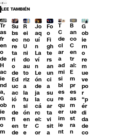
LEE TAMBIÉN
Tr
T
B
Su
R
Jo
G
Fo
as
C
an
bs
ei
aq
ob
o
fr
de
co
ec
no
uí
ie
Fi
en
cl
C
re
U
n
rn
gh
o
ar
en
ta
ni
La
o
te
de
a
tr
ri
do
ví
re
rs
H
ad
al:
o
au
n
m
an
ac
mi
E
de
to
Le
ue
un
ie
si
m
Ed
riz
ón
ve
ci
nd
bl
pr
uc
a
de
po
a
a,
es
es
ac
la
ja
r
su
G
re
as
ió
fu
la
“p
cu
ob
qu
m
n
si
cá
ér
ar
ie
er
ue
de
ón
rc
di
ta
rn
im
st
fi
en
el:
da
vi
o
ie
ra
en
tr
C
de
sit
m
nt
n
de
e
or
co
a