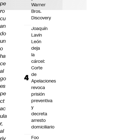
pe
Warner
ro
Bros.
Discovery
cu
an
Joaquín
do
Lavín
un
León
o
deja
la
ha
cárcel:
ce
Corte
al
de
go
Apelaciones
es
revoca
pe
prisión
ct
preventiva
y
ac
decreta
ula
arresto
r,
domiciliario
al
Foo
riv