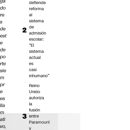
ga
defiende
do
reforma
re
al
sistema
s
de
de
admisión
est
escolar:
e
“El
de
sistema
po
actual
rte
es
casi
sie
inhumano”
m
pr
Reino
e
Unido
autoriza
es
la
lla
fusión
m
entre
ati
Paramount
vo,
y