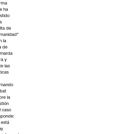
irma
e ha
istido
a
alta de
manidad"
n la
ja de
rnarda
ra y
te las
íticas
rnando
bat
bre la
stión
l caso
sponde:
l está
uy