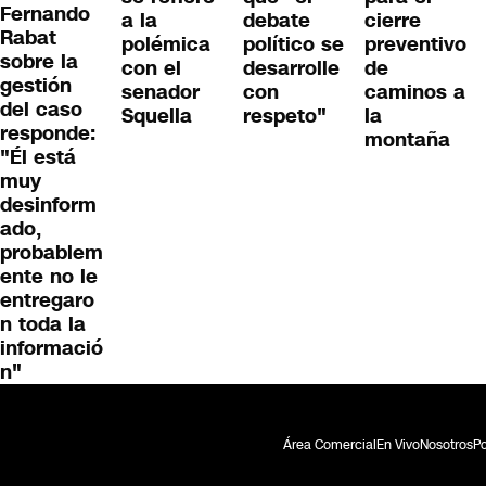
Fernando
a la
debate
cierre
Rabat
polémica
político se
preventivo
sobre la
con el
desarrolle
de
gestión
senador
con
caminos a
del caso
Squella
respeto"
la
responde:
montaña
"Él está
muy
desinform
ado,
probablem
ente no le
entregaro
n toda la
informació
n"
Área Comercial
En Vivo
Nosotros
Po