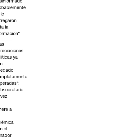
sinformado,
obablemente
 le
tregaron
da la
formación"
as
reciaciones
líticas ya
an
uedado
ompletamente
peradas":
bsecretario
avez
fiere a
lémica
n el
nador