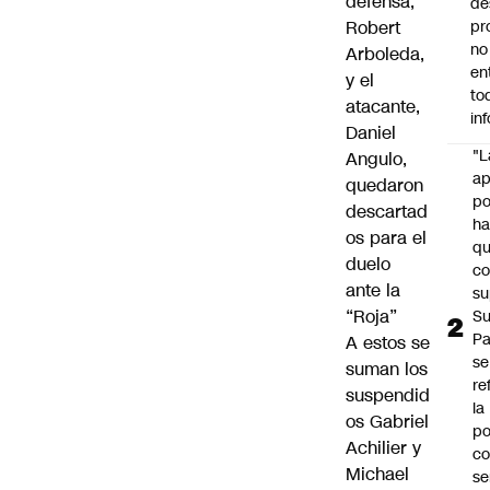
defensa,
de
Robert
pr
no
Arboleda,
en
y el
to
atacante,
in
Daniel
"L
Angulo,
ap
quedaron
po
descartad
h
os para el
q
duelo
c
ante la
su
“Roja”
Su
P
A estos se
se
suman los
re
suspendid
la
os Gabriel
po
Achilier y
co
Michael
se