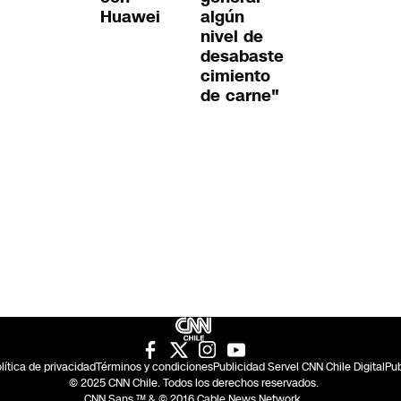
Huawei
algún
nivel de
desabaste
cimiento
de carne"
lítica de privacidad
Términos y condiciones
Publicidad Servel CNN Chile Digital
Pub
© 2025 CNN Chile. Todos los derechos reservados.
CNN Sans ™ & © 2016 Cable News Network.