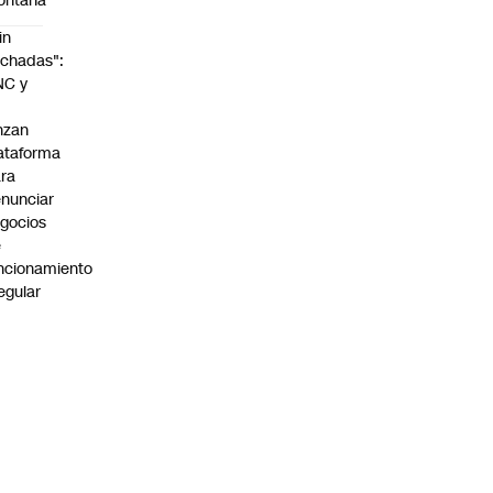
ontaña
in
chadas":
NC y
nzan
ataforma
ra
nunciar
gocios
e
ncionamiento
regular