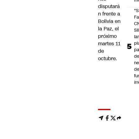
m
disputará
"S
n frente a
Fa
Bolivia en
C
la Paz, el
SII
próximo
la
pl
martes 11
pa
de
de
octubre.
ne
d
fu
ir