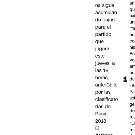
af
na sigue
qu
acumulan
ex
do bajas
un
para el
"f
partido
hu
que
co
hi
jugará
Be
este
Ve
jueves, a
an
las 18
cr
horas,
de
ante Chile
Fe
por las
Ra
so
clasificato
ge
rias de
de
Rusia
re
2018.
"É
El
m