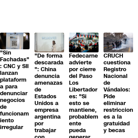
"Sin
"De forma
Fedecarne
CRUCH
Fachadas"
descarada
advierte
cuestiona
: CNC y SII
": China
por cierre
Registro
lanzan
denuncia
del Paso
Nacional
plataform
amenazas
Los
de
a para
de
Libertador
Vándalos:
denunciar
Estados
es: "Si
Pide
negocios
Unidos a
esto se
eliminar
de
empresa
mantiene,
restriccion
funcionam
argentina
probablem
es a la
iento
por
ente
gratuidad
irregular
trabajar
pueda
y becas
con
generar