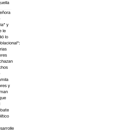
uella
eñora
e
ria" y
e le
lió lo
blacional":
rias
bres
chazan
chos
e
mila
ores y
aman
que
l
ebate
lítico
sarrolle