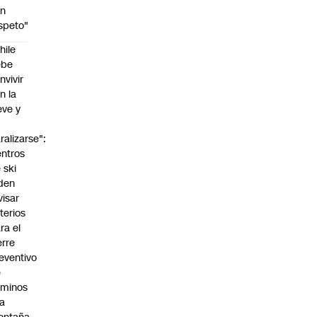
on
speto"
hile
ebe
nvivir
n la
eve y
o
ralizarse":
ntros
 ski
den
visar
iterios
ra el
erre
eventivo
e
aminos
la