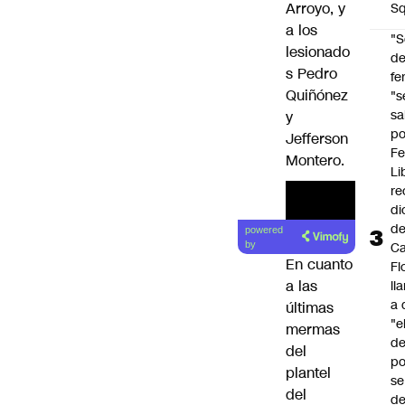
Arroyo, y
Sq
a los
"S
lesionado
d
s Pedro
fe
Quiñónez
"s
sa
y
po
Jefferson
Fe
Montero.
Li
re
di
d
powered
Ca
by
En cuanto
Fl
a las
ll
a 
últimas
"e
mermas
d
del
po
plantel
se
del
de