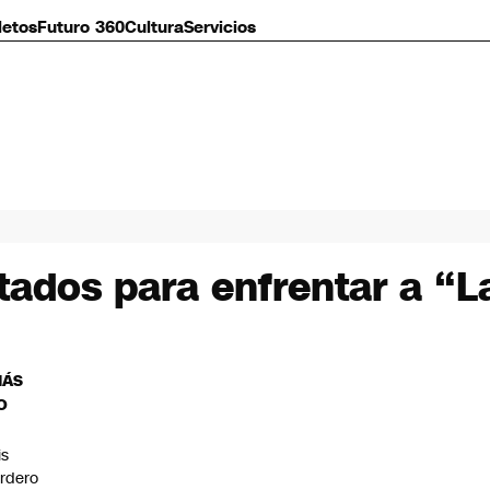
letos
Futuro 360
Cultura
Servicios
ados para enfrentar a “L
MÁS
O
is
rdero