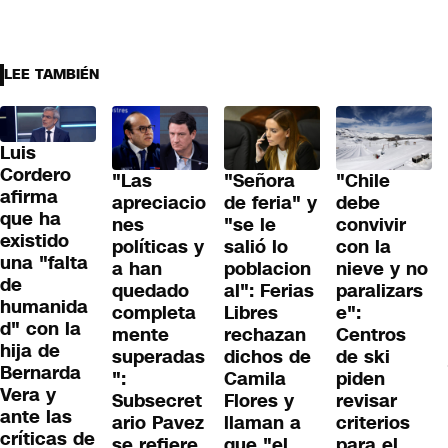
LEE TAMBIÉN
Luis
Cordero
"Las
"Señora
"Chile
afirma
apreciacio
de feria" y
debe
que ha
nes
"se le
convivir
existido
políticas y
salió lo
con la
una "falta
a han
poblacion
nieve y no
de
quedado
al": Ferias
paralizars
humanida
completa
Libres
e":
d" con la
mente
rechazan
Centros
hija de
superadas
dichos de
de ski
Bernarda
":
Camila
piden
Vera y
Subsecret
Flores y
revisar
ante las
ario Pavez
llaman a
criterios
críticas de
se refiere
que "el
para el