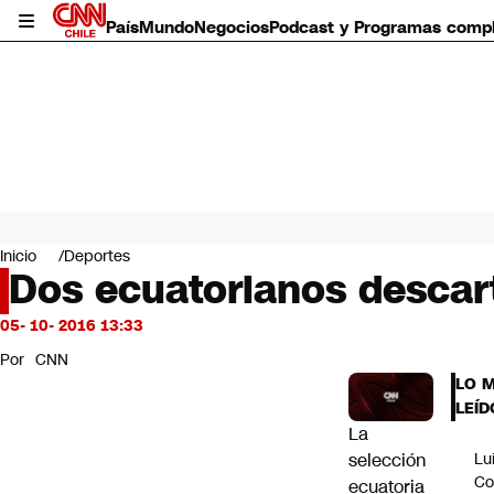
País
Mundo
Negocios
Podcast y Programas comp
País
Mundo
Inicio
Deportes
Negocios
Dos ecuatorianos descart
Deportes
Programas completos
05- 10- 2016 13:33
Cultura
Por
CNN
Servicios
LO 
Bits
LEÍD
CNN Data
La
CNN tiempo
selección
Lu
Futuro 360
Co
ecuatoria
Opinión