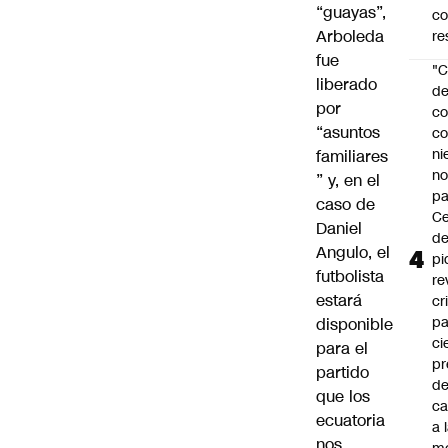
“guayas”,
c
Arboleda
re
fue
"C
liberado
d
por
co
“asuntos
co
ni
familiares
n
” y, en el
pa
caso de
Ce
Daniel
de
Angulo, el
pi
futbolista
re
estará
cr
pa
disponible
ci
para el
pr
partido
d
que los
c
ecuatoria
a 
nos