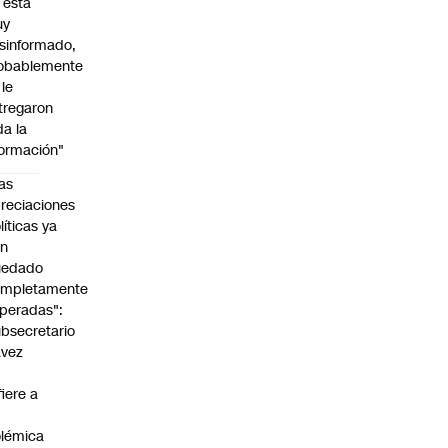
l está
uy
sinformado,
obablemente
 le
tregaron
da la
formación"
as
reciaciones
líticas ya
an
uedado
ompletamente
peradas":
bsecretario
avez
fiere a
lémica