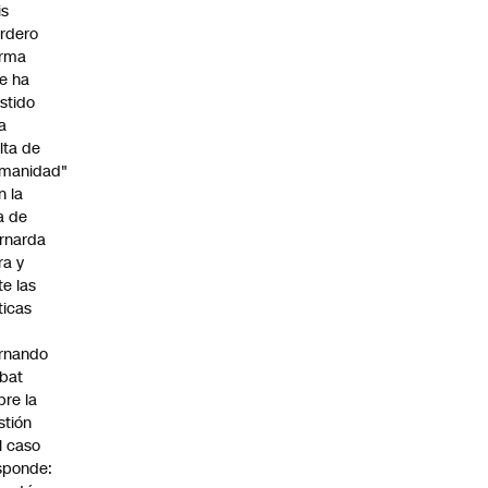
is
rdero
irma
e ha
istido
a
alta de
manidad"
n la
ja de
rnarda
ra y
te las
íticas
rnando
bat
bre la
stión
l caso
sponde: