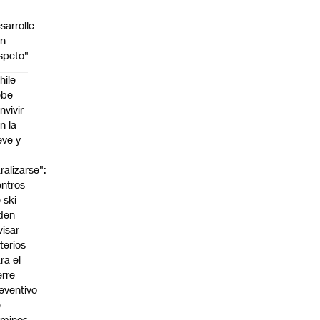
sarrolle
on
speto"
hile
ebe
nvivir
n la
eve y
o
ralizarse":
ntros
 ski
den
visar
iterios
ra el
erre
eventivo
e