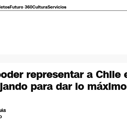
letos
Futuro 360
Cultura
Servicios
oder representar a Chile
ajando para dar lo máxim
MÁS
O