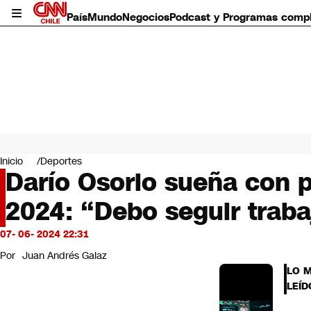
País
Mundo
Negocios
Podcast y Programas comp
País
Mundo
Inicio
Deportes
Negocios
Darío Osorio sueña con p
Deportes
2024: “Debo seguir trab
Programas completos
Cultura
Servicios
07- 06- 2024 22:31
Bits
Por
Juan Andrés Galaz
CNN Data
LO 
CNN tiempo
LEÍD
Futuro 360
Opinión