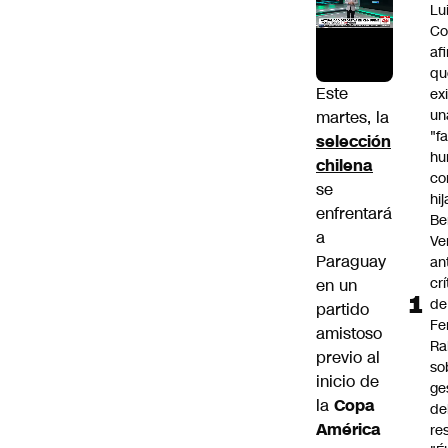
Lu
Co
af
qu
Este
ex
un
martes, la
"f
selección
hu
chilena
co
se
hi
enfrentará
Be
a
Ve
Paraguay
an
cr
en un
de
partido
Fe
amistoso
Ra
previo al
so
inicio de
ge
la
Copa
de
América
re