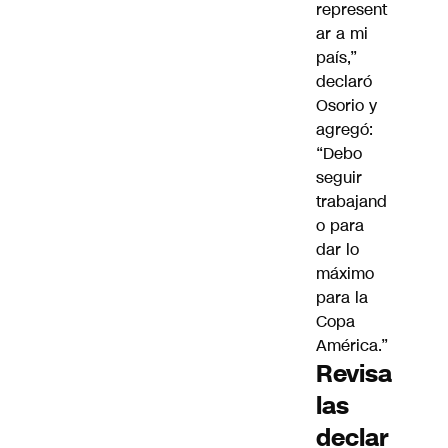
represent
ar a mi
país,”
declaró
Osorio y
agregó:
“Debo
seguir
trabajand
o para
dar lo
máximo
para la
Copa
América.”
Revisa
las
declar