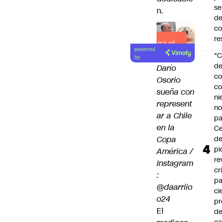
se
n.
de
c
re
Lea el
powered
"C
artículo
by
d
Darío
co
Osorio
co
sueña con
ni
represent
n
ar a Chile
pa
en la
Ce
Copa
de
pi
América /
re
Instagram
cr
:
pa
@daarriio
ci
o24
pr
El
d