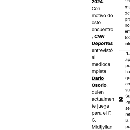
"É
2024
.
m
Con
de
motivo de
pr
este
no
encuentro
en
,
CNN
to
Deportes
in
entrevistó
"L
al
ap
medioca
po
mpista
h
Darío
q
c
Osorio
,
su
quien
Su
actualmen
P
te juega
se
para el F.
re
C.
la
Midtjyllan
po