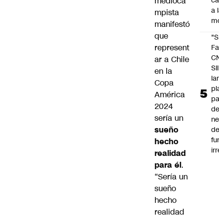
medioca
c
a 
mpista
m
manifestó
que
"S
represent
Fa
C
ar a Chile
SII
en la
la
Copa
pl
América
pa
2024
de
sería un
ne
sueño
d
fu
hecho
ir
realidad
para él
.
“Sería un
sueño
hecho
realidad