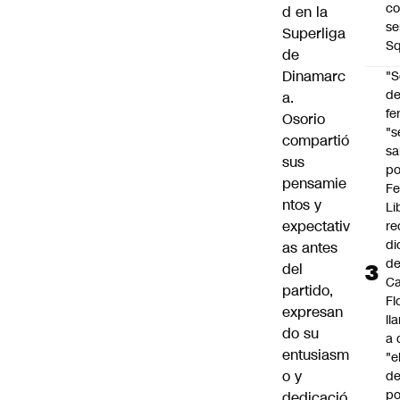
co
d en la
se
Superliga
Sq
de
Dinamarc
"S
d
a.
fe
Osorio
"s
compartió
sa
sus
po
pensamie
Fe
ntos y
Li
expectativ
re
di
as antes
d
del
Ca
partido,
Fl
expresan
ll
do su
a 
entusiasm
"e
o y
d
po
dedicació