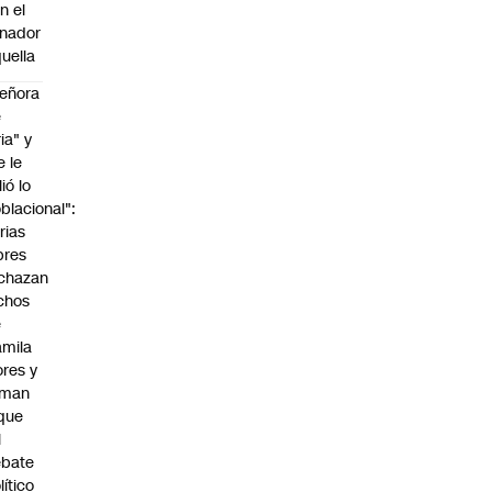
n el
nador
uella
eñora
e
ria" y
e le
lió lo
blacional":
rias
bres
chazan
chos
e
mila
ores y
aman
que
l
ebate
lítico