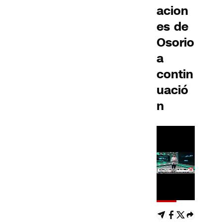
acion
es de
Osorio
a
contin
uació
n