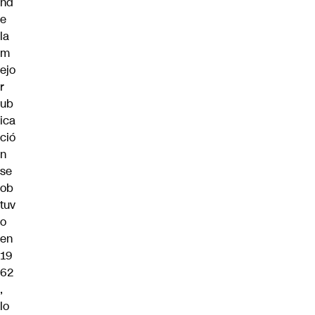
nd
e
la
m
ejo
r
ub
ica
ció
n
se
ob
tuv
o
en
19
62
,
lo