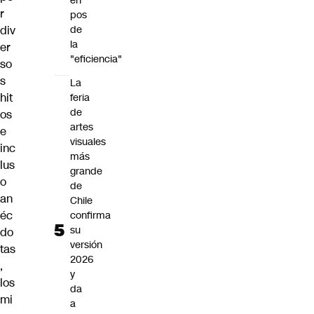
en
r
pos
div
de
la
er
"eficiencia"
so
s
La
hit
feria
de
os
artes
e
visuales
inc
más
lus
grande
o
de
an
Chile
éc
confirma
su
do
versión
tas
2026
,
y
los
da
mi
a