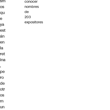
sm
conocer
os
nombres
de
qu
203
e
expositores
ya
est
án
en
la
ret
ina
,
pe
ro
de
otr
os
m
un