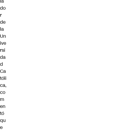
ia
do
r
de
la
Un
ive
rsi
da
d
Ca
tóli
ca,
co
m
en
tó
qu
e