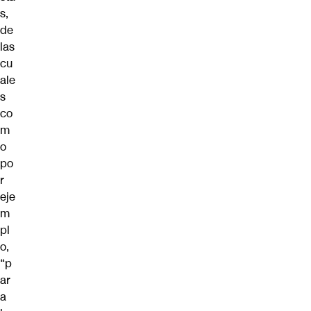
s,
de
las
cu
ale
s
co
m
o
po
r
eje
m
pl
o,
“p
ar
a