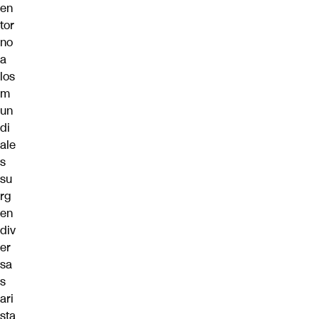
en
tor
no
a
los
m
un
di
ale
s
su
rg
en
div
er
sa
s
ari
sta