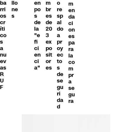
ba
en
m
o
llo
m
rri
po
br
re
ne
en
os
s
es
sp
s
da
cr
de
de
al
ci
íti
la
20
do
on
co
"e
3
a
es
s
fi
ex
pr
pa
a
ci
po
oy
ra
nu
en
sit
ec
la
ev
ci
or
to
co
as
a"
es
s
m
R
de
pr
U
se
a
F
gu
se
ri
gu
da
ra
d