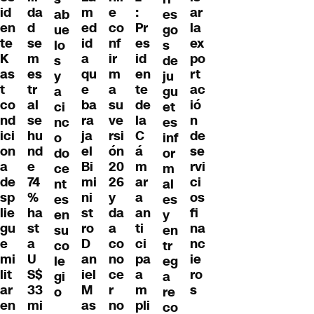
id
m
e
:
ar
da
es
ab
en
ed
co
Pr
la
d
go
ue
te
id
nf
es
ex
se
s
lo
K
a
ir
id
po
m
de
s
as
qu
m
en
rt
es
ju
y
t
e
a
te
ac
tr
gu
a
co
ba
su
de
ió
al
et
ci
nd
ra
ve
la
n
se
es
nc
ici
ja
rsi
C
de
hu
inf
o
on
el
ón
á
se
nd
or
do
a
Bi
20
m
rvi
e
m
ce
de
mi
26
ar
ci
74
al
nt
sp
ni
y
a
os
%
es
es
lie
st
da
an
fi
ha
y
en
gu
ro
a
ti
na
st
en
su
e
D
co
ci
nc
a
tr
co
mi
an
no
pa
ie
U
eg
le
lit
iel
ce
a
ro
S$
a
gi
ar
M
r
m
s
33
re
o
en
as
no
pli
mi
co