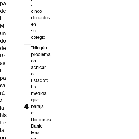
pa
a
de
cinco
docentes
l
en
M
su
un
colegio
do
de
"Ningún
problema
Br
en
asi
achicar
l
el
pa
Estado":
sa
La
rá
medida
a
que
baraja
la
el
his
Biministro
tor
Daniel
ia
Mas
po