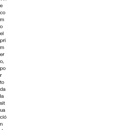
e
co
m
o
el
pri
m
er
o,
po
r
to
da
la
sit
ua
ció
n