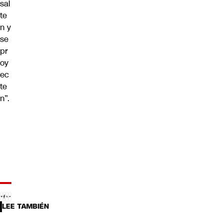
sal
te
n y
se
pr
oy
ec
te
n”.
LEE TAMBIÉN