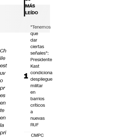
Futuro 360
MÁS
Opinión
LEÍDO
"Tenemos
que
dar
ciertas
Ch
señales":
ile
Presidente
est
Kast
uv
condiciona
despliegue
o
militar
pr
en
es
barrios
en
críticos
te
a
en
nuevas
la
RUF
pri
CMPC