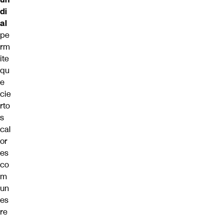
di
al
pe
rm
ite
qu
e
cie
rto
s
cal
or
es
co
m
un
es
re