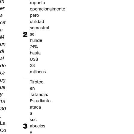
m
repunta
er
operacionalmente
a
pero
utilidad
cit
semestral
a
se
M
hunde
un
74%
di
hasta
al
US$
de
33
millones
Ur
ug
Tiroteo
ua
en
y
Tailandia:
Estudiante
19
ataca
30
a
.
sus
La
abuelos
Co
y