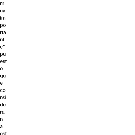
m
uy
im
po
rta
nt
e”
pu
est
o
qu
e
co
nsi
de
ra
n
a
ést