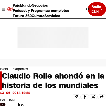
País
Mundo
Negocios
Radio
Podcast y Programas completos
CNN
Futuro 360
Cultura
Servicios
País
Mundo
Negocios
Inicio
Deportes
Claudio Rolle ahondó en la
Deportes
Programas completos
historia de los mundiales
Cultura
Servicios
13- 06- 2014 12:21
Bits
CNN Data
Por
CNN
CNN tiempo
LO