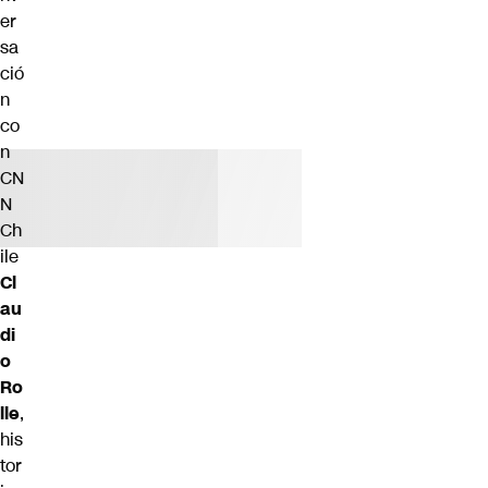
er
sa
ció
n
co
n
CN
N
Ch
ile
Cl
au
di
o
Ro
lle
,
his
tor