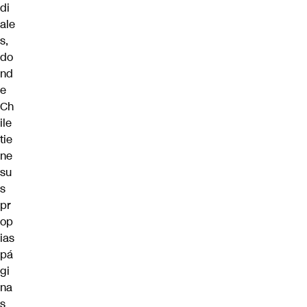
di
ale
s,
do
nd
e
Ch
ile
tie
ne
su
s
pr
op
ias
pá
gi
na
s