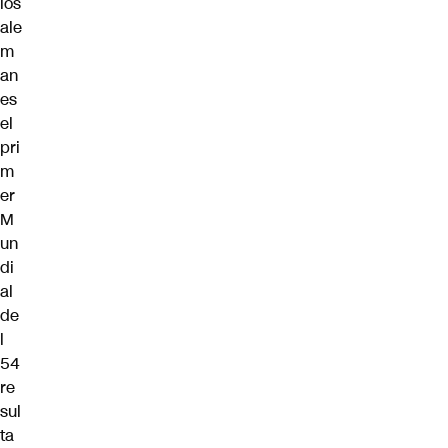
los
ale
m
an
es
el
pri
m
er
M
un
di
al
de
l
54
re
sul
ta