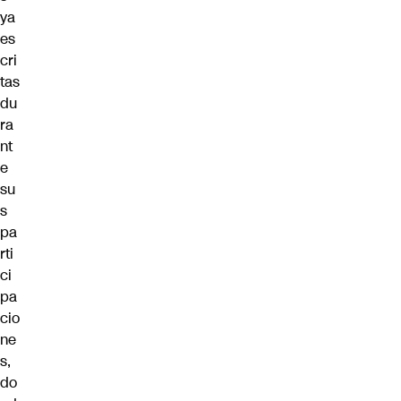
ya
es
cri
tas
du
ra
nt
e
su
s
pa
rti
ci
pa
cio
ne
s,
do