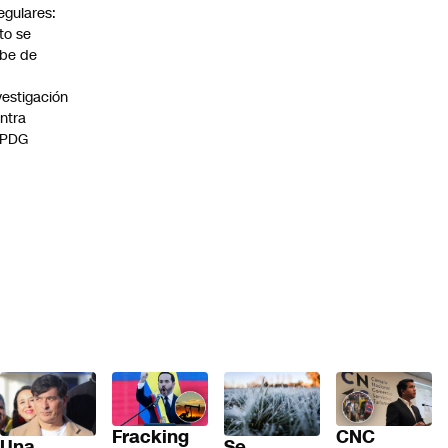
regulares:
to se
be de
vestigación
ntra
 PDG
Fracking
CNC
Una
Se