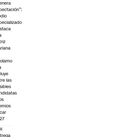
enera
pectación”:
dio
pecializado
staca
a
triz
riana
rolamo
a
cluye
tre las
sibles
ndidatas
los
emios
car
27
I
trega