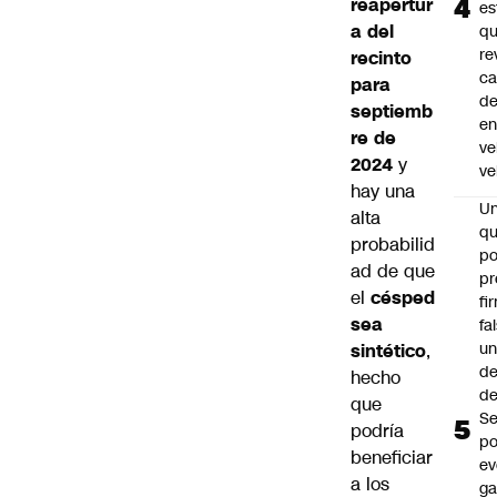
reapertur
es
a del
q
re
recinto
ca
para
d
septiemb
e
re de
ve
2024
y
ve
hay una
U
alta
qu
probabilid
po
ad de que
pr
el
césped
fi
sea
fa
u
sintético
,
de
hecho
de
que
Se
podría
po
beneficiar
ev
a los
ga