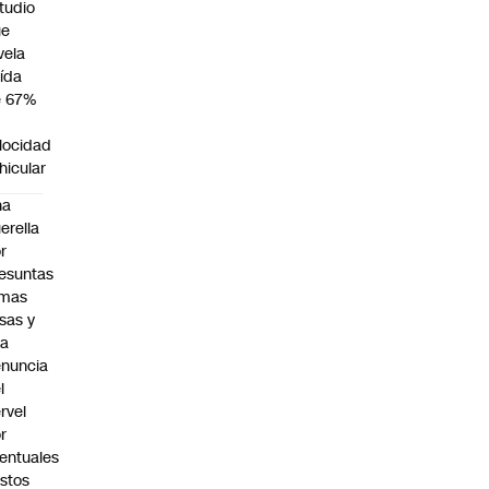
tudio
ue
vela
ída
e 67%
n
locidad
hicular
na
erella
r
esuntas
rmas
lsas y
na
nuncia
l
rvel
r
entuales
stos