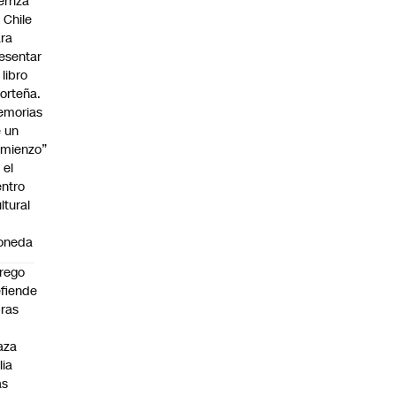
erriza
 Chile
ra
esentar
 libro
orteña.
emorias
 un
mienzo”
 el
ntro
ltural
a
oneda
rego
fiende
ras
n
aza
lia
as