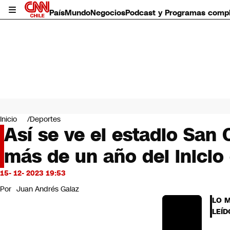
País
Mundo
Negocios
Podcast y Programas comp
País
Mundo
Inicio
Deportes
Negocios
Así se ve el estadio San
Deportes
más de un año del inicio
Programas completos
Cultura
Servicios
15- 12- 2023 19:53
Bits
Por
Juan Andrés Galaz
CNN Data
LO 
CNN tiempo
LEÍD
Futuro 360
Opinión