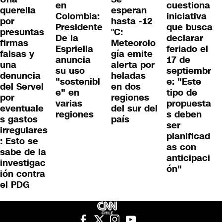
en
cuestiona
querella
esperan
Colombia:
iniciativa
por
hasta -12
Presidente
que busca
presuntas
°C:
De la
declarar
firmas
Meteorolo
Espriella
feriado el
falsas y
gía emite
anuncia
17 de
una
alerta por
su uso
septiembr
denuncia
heladas
"sostenibl
e: "Este
del Servel
en dos
e" en
tipo de
por
regiones
varias
propuesta
eventuale
del sur del
regiones
s deben
s gastos
país
ser
irregulares
planificad
: Esto se
as con
sabe de la
anticipaci
investigac
ón"
ión contra
el PDG