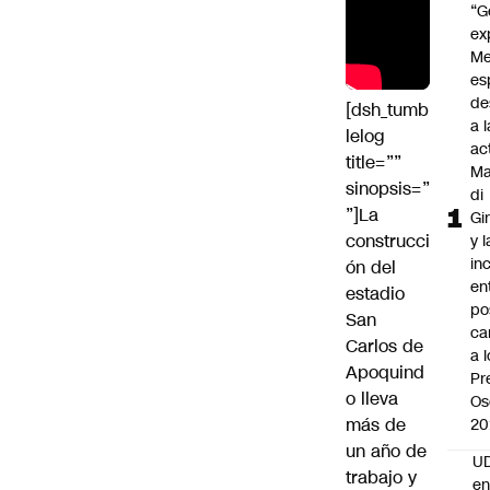
“G
ex
Me
es
de
[dsh_tumb
a l
lelog
ac
title=””
Ma
sinopsis=”
di
”]La
Gi
construcci
y l
in
ón del
en
estadio
po
San
ca
Carlos de
a 
Apoquind
Pr
o
lleva
Os
más de
20
un año de
UD
trabajo y
en