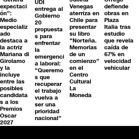
UDI
expectaci
Venegas
defiende
entrega al
ón”:
aterriza en
obras en
Gobierno
Medio
Chile para
Plaza
20
especializ
presentar
Italia tras
propuesta
ado
su libro
estudio
s para
destaca a
“Norteña.
que revela
enfrentar
la actriz
Memorias
caída de
la
Mariana di
de un
67% en
emergenci
Girolamo
comienzo”
velocidad
a laboral:
y la
en el
vehicular
“Queremo
incluye
Centro
s que
entre las
Cultural
recuperar
posibles
La
el trabajo
candidata
Moneda
vuelva a
s a los
ser una
Premios
prioridad
Oscar
nacional”
2027