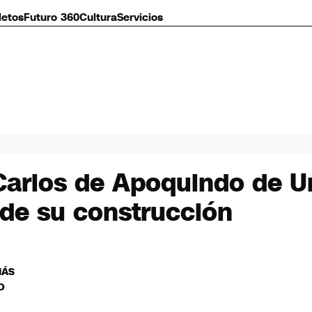
letos
Futuro 360
Cultura
Servicios
 Carlos de Apoquindo de U
 de su construcción
MÁS
O