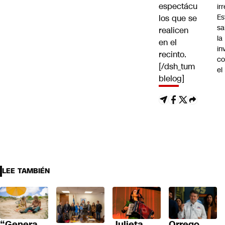
espectácu
ir
Es
los que se
sa
realicen
la
en el
in
recinto.
co
[/dsh_tum
el
blelog]
LEE TAMBIÉN
“Genera
Julieta
Orrego