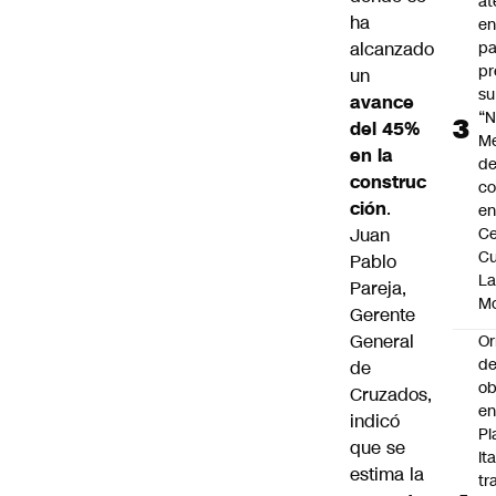
at
ha
en
alcanzado
pa
pr
un
su
avance
“N
del 45%
M
en la
de
construc
co
ción
.
en
Juan
Ce
Cu
Pablo
L
Pareja,
M
Gerente
General
Or
de
de
ob
Cruzados,
e
indicó
Pl
que se
Ita
estima la
tr