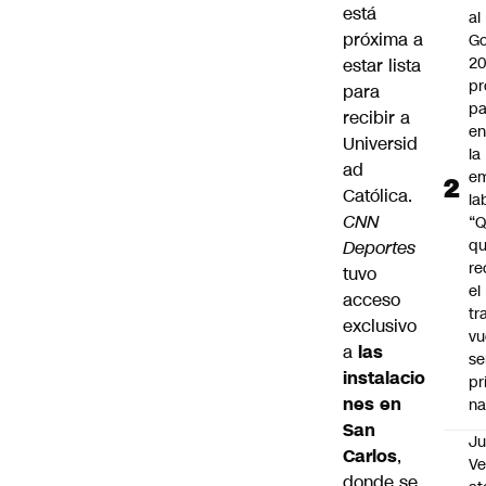
está
al
próxima a
Go
2
estar lista
pr
para
pa
recibir a
en
Universid
la
ad
em
Católica
.
la
CNN
“
q
Deportes
re
tuvo
el
acceso
tr
exclusivo
vu
a
las
se
instalacio
pr
nes en
na
San
Ju
Carlos
,
V
donde se