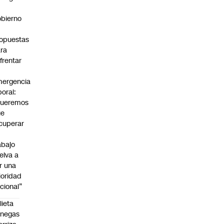
bierno
0
opuestas
ra
frentar
ergencia
boral:
Queremos
ue
cuperar
abajo
elva a
r una
ioridad
cional”
lieta
enegas