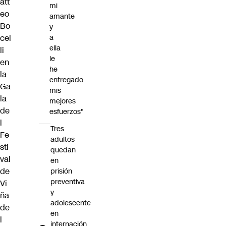
att
mi
eo
amante
Bo
y
cel
a
ella
li
le
en
he
la
entregado
Ga
mis
la
mejores
de
esfuerzos"
l
Tres
Fe
adultos
sti
quedan
val
en
de
prisión
preventiva
Vi
y
ña
adolescente
de
en
l
internación