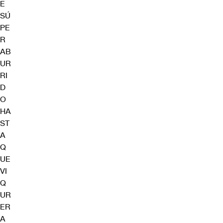
E
SÚ
PE
R
AB
UR
RI
D
O
HA
ST
A
Q
UE
VI
Q
UR
ER
A