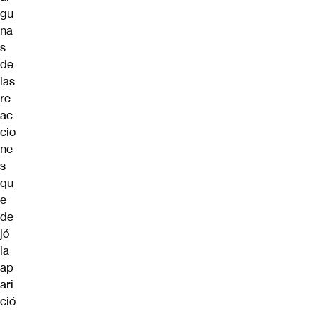
gu
na
s
de
las
re
ac
cio
ne
s
qu
e
de
jó
la
ap
ari
ció