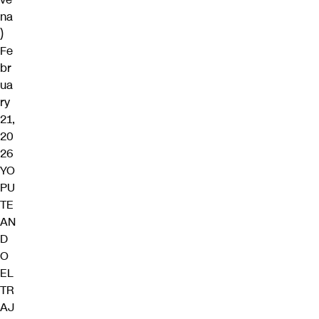
na
)
Fe
br
ua
ry
21,
20
26
YO
PU
TE
AN
D
O
EL
TR
AJ