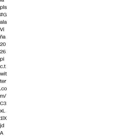
pls
#G
ala
Vi
ña
20
26
pi
c.t
wit
ter
.co
m/
C3
xL
1lX
jd
A