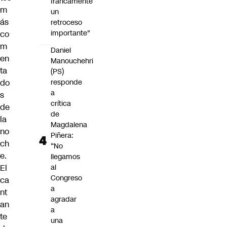
francamente
m
un
ás
retroceso
importante"
co
m
Daniel
en
Manouchehri
ta
(PS)
do
responde
a
s
crítica
de
de
la
Magdalena
no
Piñera:
ch
“No
e.
llegamos
El
al
Congreso
ca
a
nt
agradar
an
a
te
una