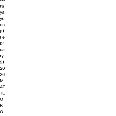
ra
ya
yu
en
g)
Fe
br
ua
ry
21,
20
26
M
AT
TE
O
B
O