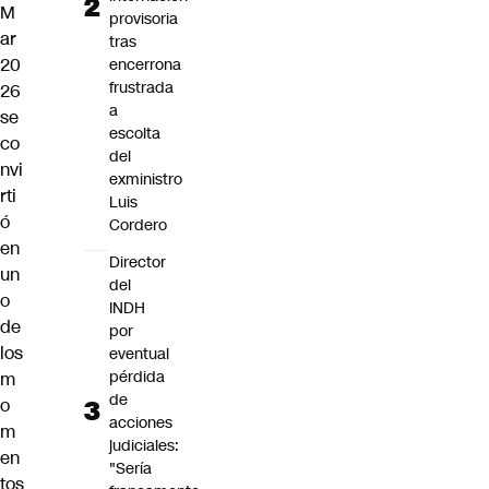
M
provisoria
ar
tras
20
encerrona
frustrada
26
a
se
escolta
co
del
nvi
exministro
rti
Luis
ó
Cordero
en
Director
un
del
o
INDH
de
por
los
eventual
pérdida
m
de
o
acciones
m
judiciales:
en
"Sería
tos