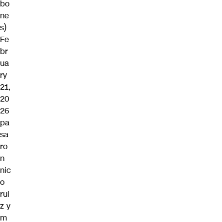
bo
ne
s)
Fe
br
ua
ry
21,
20
26
pa
sa
ro
n
nic
o
rui
z y
m