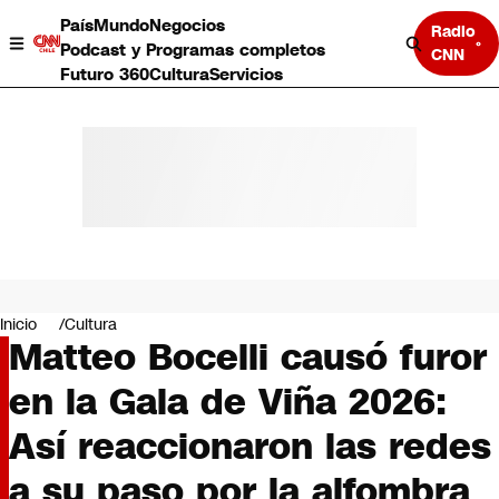
País
Mundo
Negocios
Radio
Podcast y Programas completos
CNN
Futuro 360
Cultura
Servicios
País
Mundo
Negocios
Inicio
Cultura
Matteo Bocelli causó furor
Deportes
Programas completos
en la Gala de Viña 2026:
Cultura
Servicios
Así reaccionaron las redes
Bits
CNN Data
a su paso por la alfombra
CNN tiempo