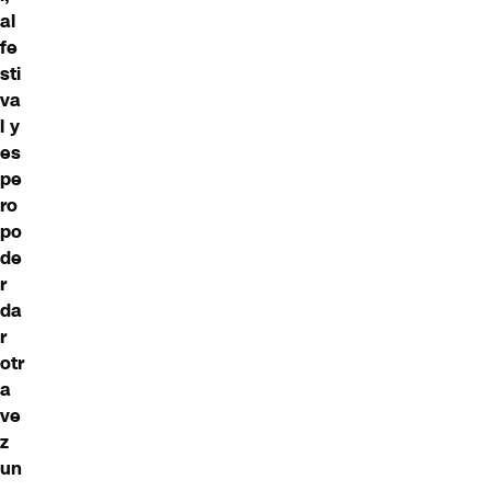
al
fe
sti
va
l y
es
pe
ro
po
de
r
da
r
otr
a
ve
z
un