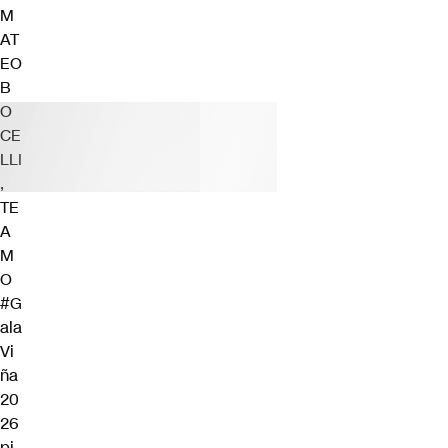
M
AT
EO
B
O
CE
LLI
,
TE
A
M
O
#G
ala
Vi
ña
20
26
pi