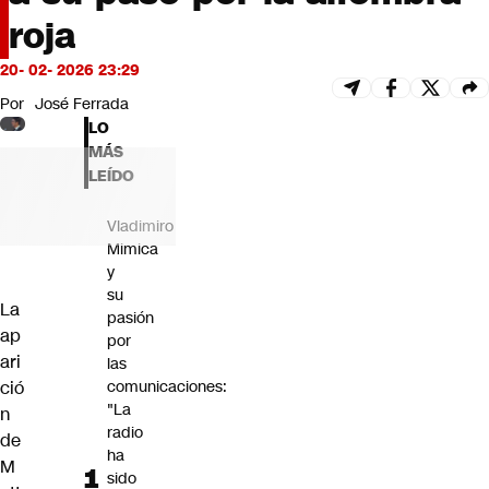
Futuro 360
roja
Opinión
20- 02- 2026 23:29
Por
José Ferrada
LO
MÁS
LEÍDO
Vladimiro
Mimica
y
su
La
pasión
ap
por
ari
las
ció
comunicaciones:
"La
n
radio
de
ha
M
sido