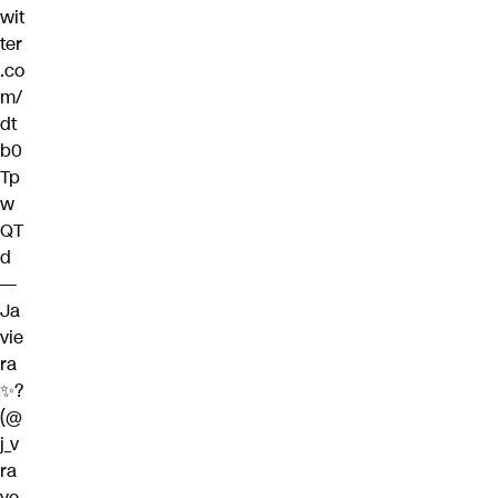
wit
ter
.co
m/
dt
b0
Tp
w
QT
d
—
Ja
vie
ra
✨️?
(@
j_v
ra
ve