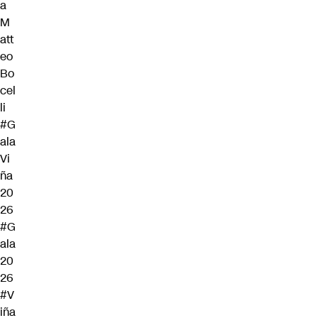
a
M
att
eo
Bo
cel
li
#G
ala
Vi
ña
20
26
#G
ala
20
26
#V
iña