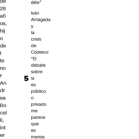
de
élite”
28
Iván
añ
Arriagada
os,
y
hij
la
o
crisis
de
de
Codelco:
l
"El
te
debate
no
sobre
r
si
An
es
dr
público
ea
o
privado
Bo
me
cel
parece
li,
que
int
es
er
menos