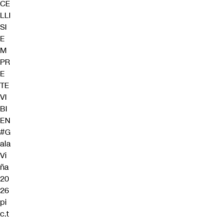
CE
LLI
SI
E
M
PR
E
TE
VI
BI
EN
#G
ala
Vi
ña
20
26
pi
c.t