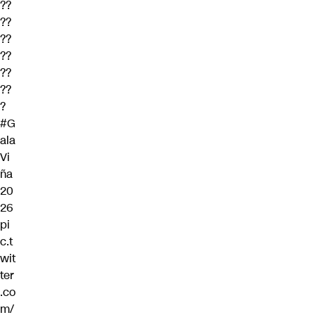
??
??
??
??
??
??
?
#G
ala
Vi
ña
20
26
pi
c.t
wit
ter
.co
m/