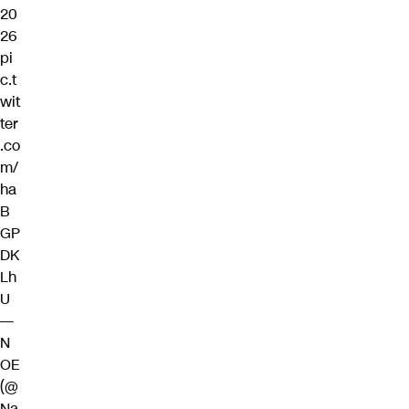
20
26
pi
c.t
wit
ter
.co
m/
ha
B
GP
DK
Lh
U
—
N
OE
(@
Na