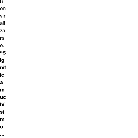
n
en
vir
ali
za
rs
e.
“S
ig
nif
ic
a
m
uc
hí
si
m
o
…