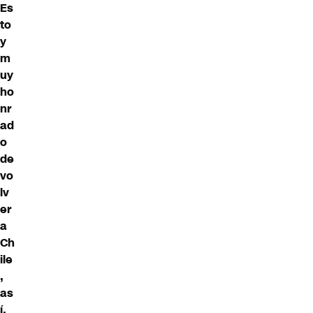
Es
to
y
m
uy
ho
nr
ad
o
de
vo
lv
er
a
Ch
ile
,
as
í,