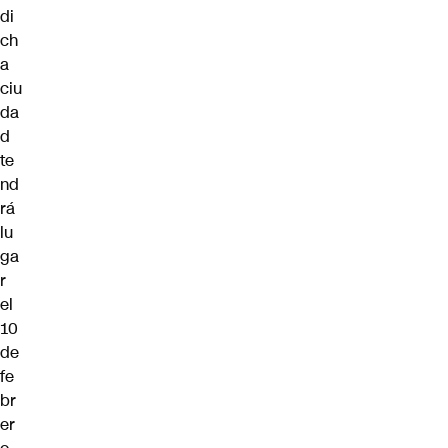
di
ch
a
ciu
da
d
te
nd
rá
lu
ga
r
el
10
de
fe
br
er