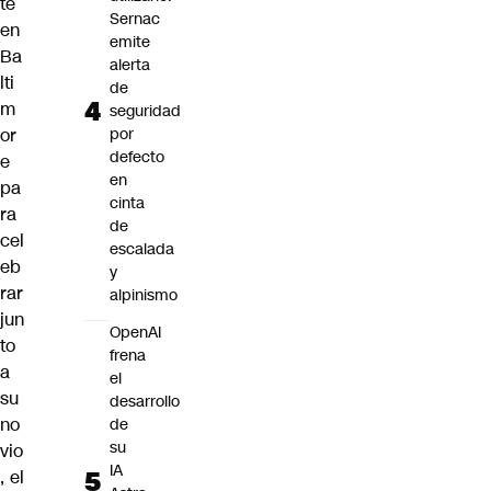
te
Sernac
en
emite
Ba
alerta
lti
de
m
seguridad
por
or
defecto
e
en
pa
cinta
ra
de
cel
escalada
eb
y
rar
alpinismo
jun
OpenAI
to
frena
a
el
su
desarrollo
no
de
su
vio
IA
, el