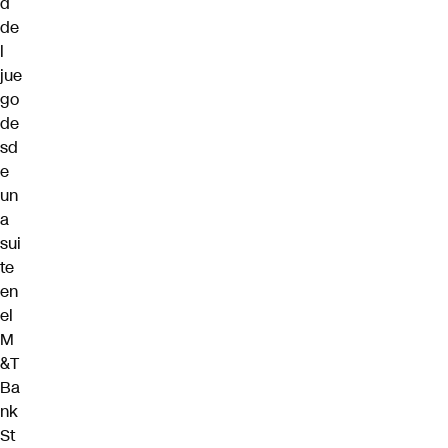
d
de
l
jue
go
de
sd
e
un
a
sui
te
en
el
M
&T
Ba
nk
St