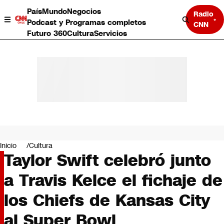
País
Mundo
Negocios
Radio
Podcast y Programas completos
CNN
Futuro 360
Cultura
Servicios
País
Mundo
Negocios
Inicio
Cultura
Taylor Swift celebró junto
Deportes
Programas completos
a Travis Kelce el fichaje de
Cultura
Servicios
los Chiefs de Kansas City
Bits
CNN Data
al Super Bowl
CNN tiempo