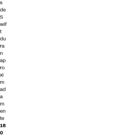
s
de
S
wif
t
du
ra
n
ap
ro
xi
m
ad
a
m
en
te
18
0