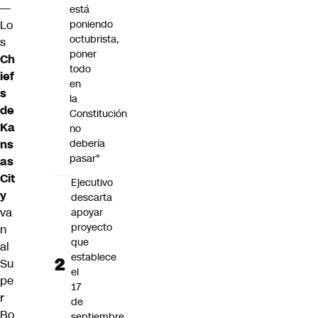
—
está
poniendo
Lo
octubrista,
s
poner
Ch
todo
ief
en
s
la
de
Constitución
Ka
no
debería
ns
pasar"
as
Cit
Ejecutivo
y
descarta
va
apoyar
proyecto
n
que
al
establece
Su
el
pe
17
r
de
Bo
septiembre