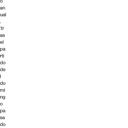
o
an
ual
.
Tr
as
el
pa
rti
do
de
l
do
mi
ng
o
pa
sa
do