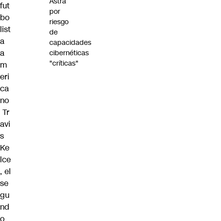
Astra
fut
por
bo
riesgo
list
de
a
capacidades
a
cibernéticas
"críticas"
m
eri
ca
no
Tr
avi
s
Ke
lce
, el
se
gu
nd
o