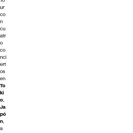
To
ur
co
n
cu
atr
o
co
nci
ert
os
en
To
ki
o
,
Ja
pó
n
,
a