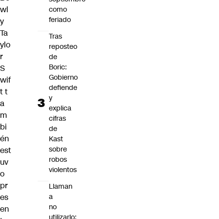
wl
como
feriado
y
Ta
Tras
ylo
reposteo
r
de
Boric:
S
Gobierno
wif
defiende
t
t
y
a
explica
m
cifras
bi
de
én
Kast
sobre
est
robos
uv
violentos
o
pr
Llaman
a
es
no
en
utilizarlo: