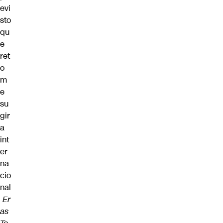
evi
sto
qu
e
ret
o
m
e
su
gir
a
int
er
na
cio
nal
Er
as