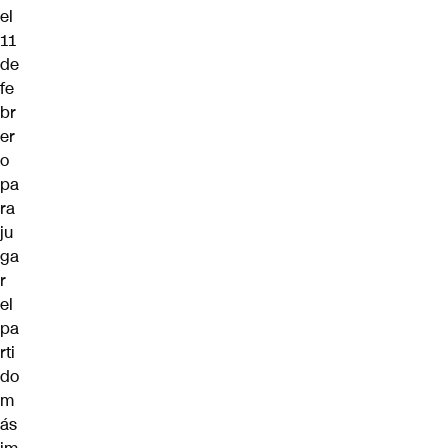
el
11
de
fe
br
er
o
pa
ra
ju
ga
r
el
pa
rti
do
m
ás