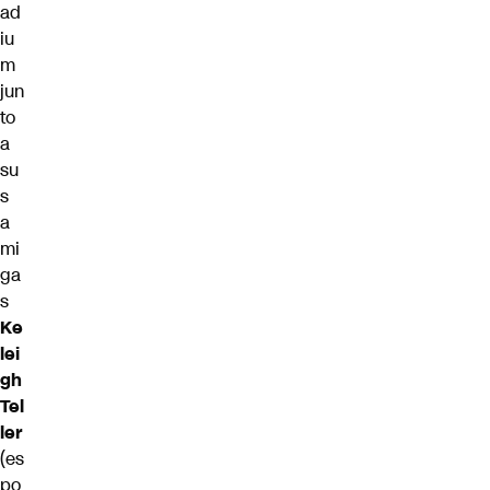
ad
iu
m
jun
to
a
su
s
a
mi
ga
s
Ke
lei
gh
Tel
ler
(es
po