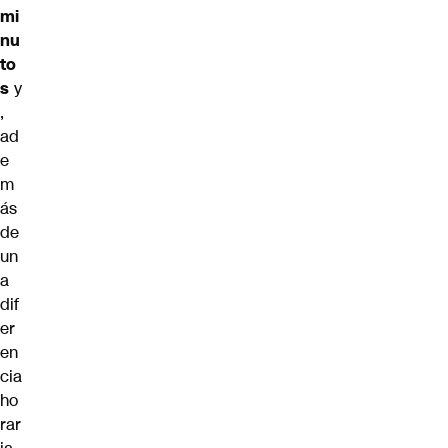
mi
nu
to
s
y
,
ad
e
m
ás
de
un
a
dif
er
en
cia
ho
rar