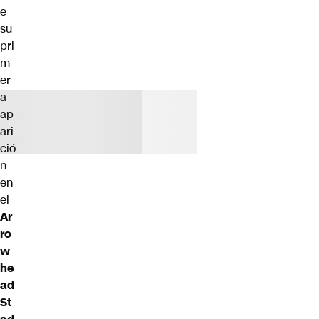
e
su
pri
m
er
a
ap
ari
ció
n
en
el
Ar
ro
w
he
ad
St