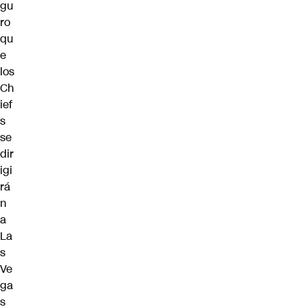
gu
ro
qu
e
los
Ch
ief
s
se
dir
igi
rá
n
a
La
s
Ve
ga
s