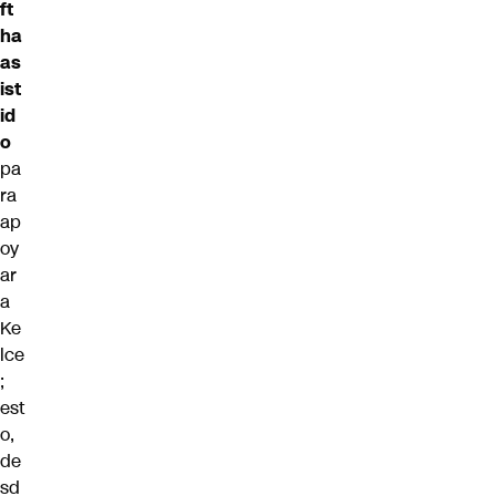
ft
ha
as
ist
id
o
pa
ra
ap
oy
ar
a
Ke
lce
;
est
o,
de
sd