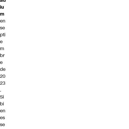
ad
iu
m
en
se
pti
e
m
br
e
de
20
23
.
Si
bi
en
es
se