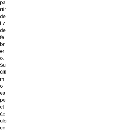
pa
rtir
de
l 7
de
fe
br
er
o.
Su
últi
m
o
es
pe
ct
ác
ulo
en