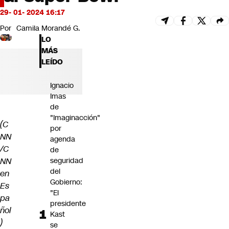
Futuro 360
29- 01- 2024 16:17
Opinión
Por
Camila Morandé G.
LO
MÁS
LEÍDO
Ignacio
Imas
de
"Imaginacción"
(C
por
NN
agenda
/C
de
seguridad
NN
del
en
Gobierno:
Es
"El
pa
presidente
ñol
Kast
)
se