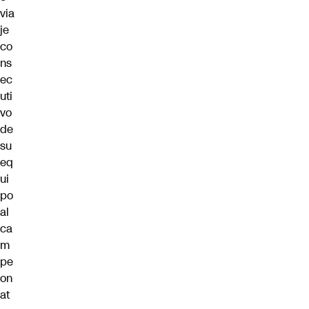
via
je
co
ns
ec
uti
vo
de
su
eq
ui
po
al
ca
m
pe
on
at