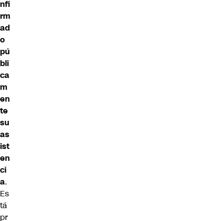
nfi
rm
ad
o
pú
bli
ca
m
en
te
su
as
ist
en
ci
a
.
Es
tá
pr