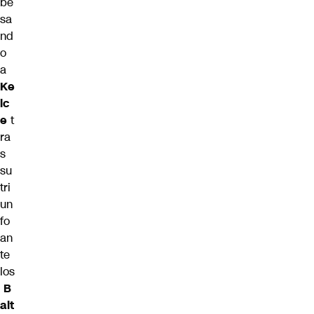
be
sa
nd
o
a
Ke
lc
e
t
ra
s
su
tri
un
fo
an
te
los
B
alt