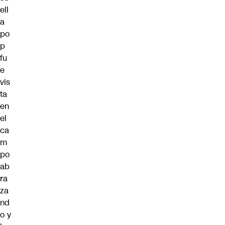
ell
a
po
p
fu
e
vis
ta
en
el
ca
m
po
ab
ra
za
nd
o y