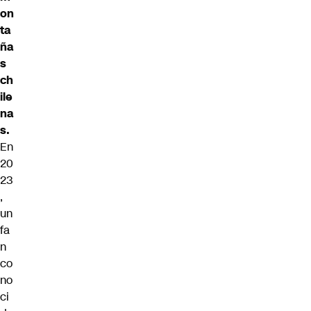
on
ta
ña
s
ch
ile
na
s.
En
20
23
,
un
fa
n
co
no
ci