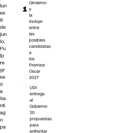
Girolamo
lun
y
es
la
8
incluye
de
entre
jun
las
posibles
io,
candidatas
Pu
a
lp
los
re
Premios
gr
Oscar
es
2027
ó
UDI
a
entrega
Sa
al
nti
Gobierno
ag
20
propuestas
o
para
pa
enfrentar