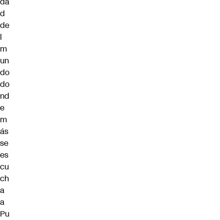
da
d
de
l
m
un
do
do
nd
e
m
ás
se
es
cu
ch
a
a
Pu