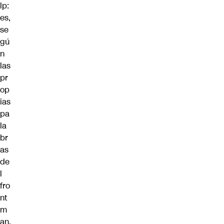
lp:
es,
se
gú
n
las
pr
op
ias
pa
la
br
as
de
l
fro
nt
m
an,