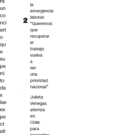
ra
la
un
emergencia
co
laboral:
nci
“Queremos
ert
que
recuperar
o
el
qu
trabajo
e
vuelva
su
a
pe
ser
ró
una
to
prioridad
nacional”
da
s
Julieta
las
Venegas
ex
aterriza
en
pe
Chile
ct
para
ati