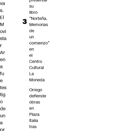
presentar
va
su
s.
libro
El
“Norteña.
M
Memorias
de
ovi
un
sta
comienzo”
r
en
Ar
el
en
Centro
a
Cultural
fu
La
Moneda
e
tes
Orrego
tig
defiende
o
obras
de
en
Plaza
un
Italia
a
tras
pr