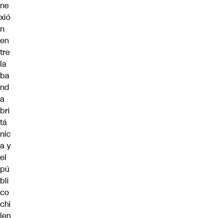
ne
xió
n
en
tre
la
ba
nd
a
bri
tá
nic
a y
el
pú
bli
co
chi
len