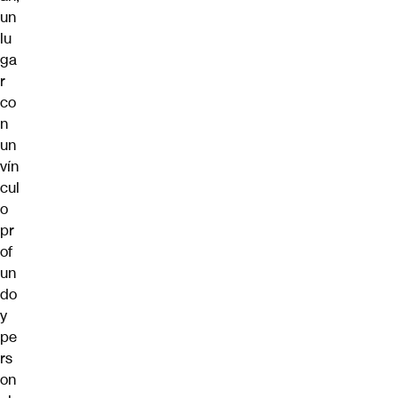
un
lu
ga
r
co
n
un
vín
cul
o
pr
of
un
do
y
pe
rs
on