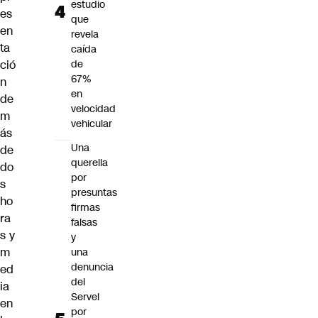
estudio
es
que
en
revela
ta
caída
ció
de
67%
n
en
de
velocidad
m
vehicular
ás
Una
de
querella
do
por
s
presuntas
ho
firmas
ra
falsas
s y
y
m
una
denuncia
ed
del
ia
Servel
en
por