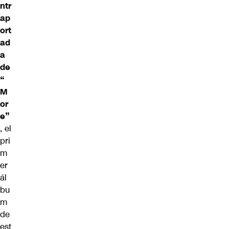
ntr
ap
ort
ad
a
de
“
M
or
e”
, el
pri
m
er
ál
bu
m
de
est