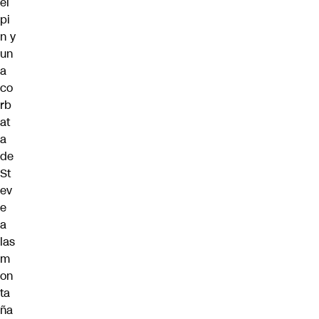
el
pi
n y
un
a
co
rb
at
a
de
St
ev
e
a
las
m
on
ta
ña