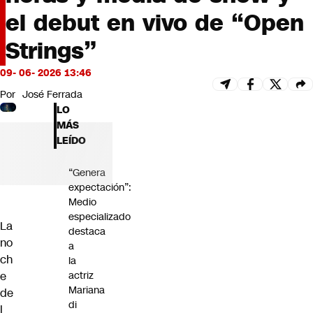
Futuro 360
el debut en vivo de “Open
Opinión
Strings”
09- 06- 2026 13:46
Por
José Ferrada
LO
MÁS
LEÍDO
“Genera
expectación”:
Medio
especializado
La
destaca
no
a
ch
la
e
actriz
Mariana
de
di
l