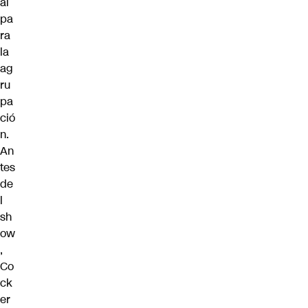
al
pa
ra
la
ag
ru
pa
ció
n.
An
tes
de
l
sh
ow
,
Co
ck
er