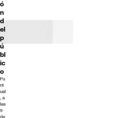
ó
n
d
el
p
ú
bl
ic
o
Pu
nt
ual
, a
las
9
de