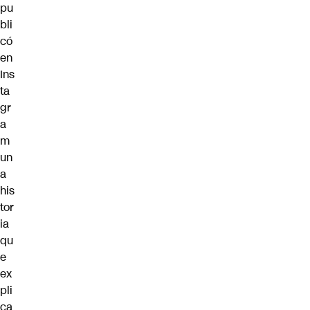
pu
bli
có
en
Ins
ta
gr
a
m
un
a
his
tor
ia
qu
e
ex
pli
ca