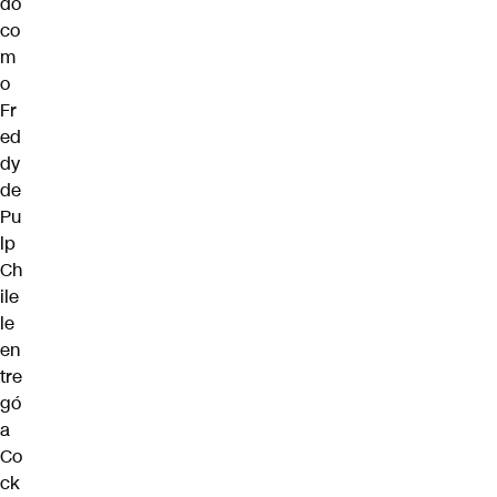
do
co
m
o
Fr
ed
dy
de
Pu
lp
Ch
ile
le
en
tre
gó
a
Co
ck