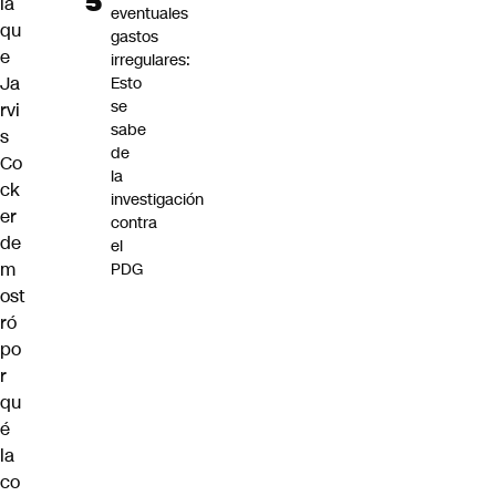
la
eventuales
qu
gastos
e
irregulares:
Ja
Esto
se
rvi
sabe
s
de
Co
la
ck
investigación
er
contra
de
el
m
PDG
ost
ró
po
r
qu
é
la
co