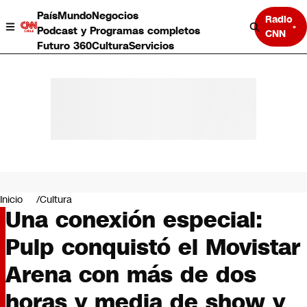
País
Mundo
Negocios
Radio
Podcast y Programas completos
CNN
Futuro 360
Cultura
Servicios
País
Mundo
Negocios
Inicio
Cultura
Una conexión especial:
Deportes
Programas completos
Pulp conquistó el Movistar
Cultura
Servicios
Arena con más de dos
Bits
CNN Data
horas y media de show y
CNN tiempo