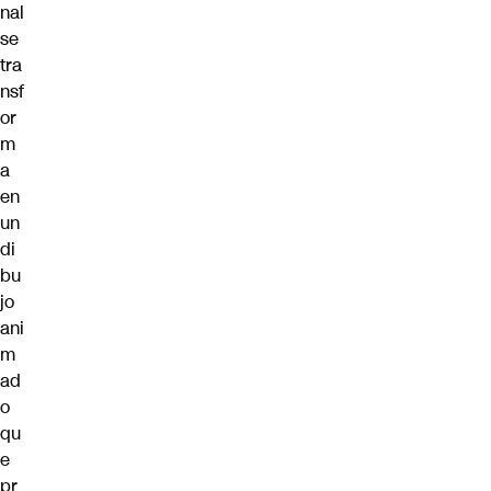
nal
se
tra
nsf
or
m
a
en
un
di
bu
jo
ani
m
ad
o
qu
e
pr