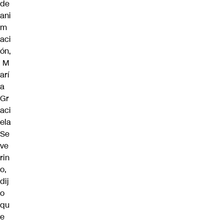
de
ani
m
aci
ón,
M
arí
a
Gr
aci
ela
Se
ve
rin
o,
dij
o
qu
e