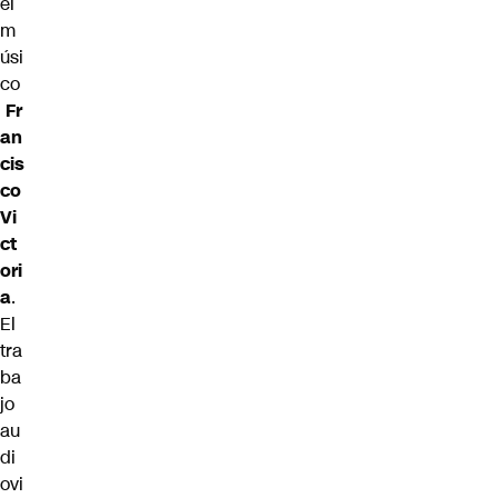
el
m
úsi
co
Fr
an
cis
co
Vi
ct
ori
a
.
El
tra
ba
jo
au
di
ovi