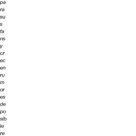
pa
ra
su
s
fa
ns
y
cr
ec
en
ru
m
or
es
de
po
sib
le
re