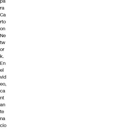
pa
ra
Ca
rto
on
Ne
tw
or
k.
En
el
vid
eo,
ca
nt
an
te
na
cio