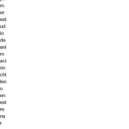
m
er
est
ud
io
de
ani
m
aci
ón
chi
len
o
en
est
re
na
r