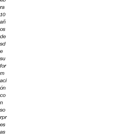
ra
10
añ
os
de
sd
e
su
for
m
aci
ón
co
n
so
rpr
es
as