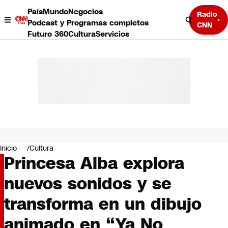
País
Mundo
Negocios
Radio
Podcast y Programas completos
CNN
Futuro 360
Cultura
Servicios
País
Mundo
Negocios
Inicio
Cultura
Princesa Alba explora
Deportes
Programas completos
nuevos sonidos y se
Cultura
Servicios
transforma en un dibujo
Bits
CNN Data
animado en “Ya No
CNN tiempo