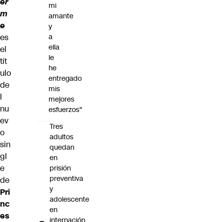
er
mi
m
amante
e
y
es
a
ella
el
le
tít
he
ulo
entregado
de
mis
l
mejores
nu
esfuerzos"
ev
Tres
o
adultos
sin
quedan
gl
en
e
prisión
preventiva
de
y
Pri
adolescente
nc
en
es
internación