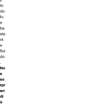
to
do
fu
e
ba
sta
nt
e
flui
do
.
No
s
so
rpr
en
di
ó