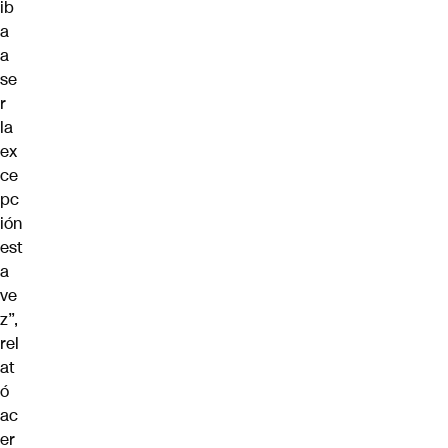
ib
a
a
se
r
la
ex
ce
pc
ión
est
a
ve
z”,
rel
at
ó
ac
er