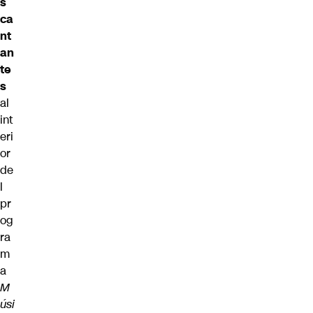
s
ca
nt
an
te
s
al
int
eri
or
de
l
pr
og
ra
m
a
M
úsi