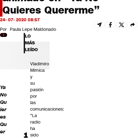
Futuro 360
Quieres Quererme”
Opinión
24- 07- 2020 08:57
Por
Paula Lepe Maldonado
LO
MÁS
LEÍDO
Vladimiro
Mimica
y
su
Ya
pasión
No
por
Qu
las
ier
comunicaciones:
"La
es
radio
Qu
ha
er
sido