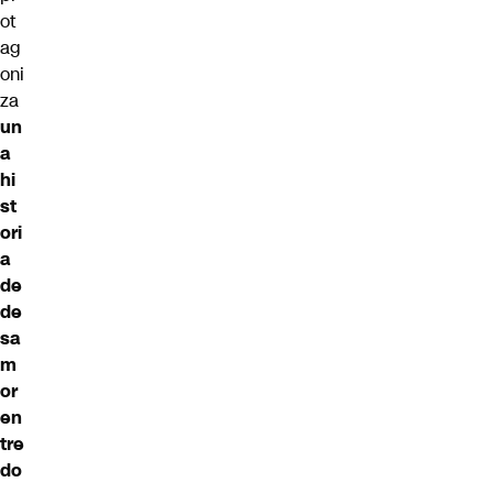
ot
ag
oni
za
un
a
hi
st
ori
a
de
de
sa
m
or
en
tre
do