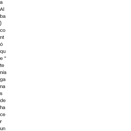
a
Al
ba
)
co
nt
ó
qu
e “
te
nía
ga
na
s
de
ha
ce
r
un