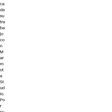
ca
de
su
tra
ba
jo
co
n
M
ar
m
ot
a
St
ud
io.
Po
r
su