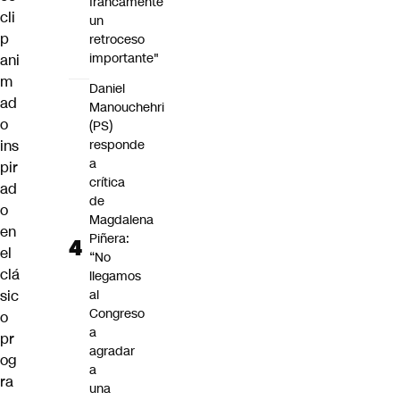
francamente
cli
un
p
retroceso
importante"
ani
m
Daniel
ad
Manouchehri
o
(PS)
ins
responde
a
pir
crítica
ad
de
o
Magdalena
en
Piñera:
el
“No
clá
llegamos
sic
al
Congreso
o
a
pr
agradar
og
a
ra
una