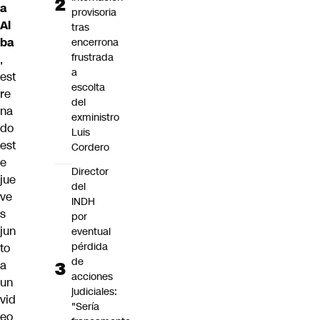
a
provisoria
Al
tras
ba
encerrona
frustrada
,
a
est
escolta
re
del
na
exministro
do
Luis
est
Cordero
e
Director
jue
del
ve
INDH
s
por
jun
eventual
pérdida
to
de
a
acciones
un
judiciales:
vid
"Sería
eo