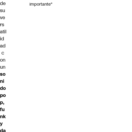
de
importante"
su
ve
rs
atil
id
ad
c
on
un
so
ni
do
po
p,
fu
nk
y
da