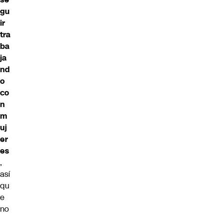
gu
ir
tra
ba
ja
nd
o
co
n
m
uj
er
es
,
así
qu
e
no