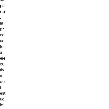
pa
rte
,
la
pr
od
uc
tor
a
eje
cu
tiv
a
de
l
est
ud
io