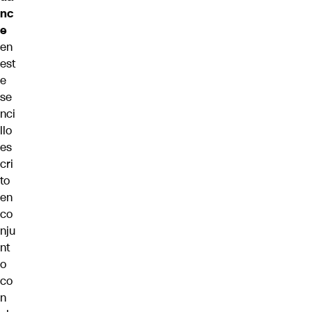
nc
e
en
est
e
se
nci
llo
es
cri
to
en
co
nju
nt
o
co
n