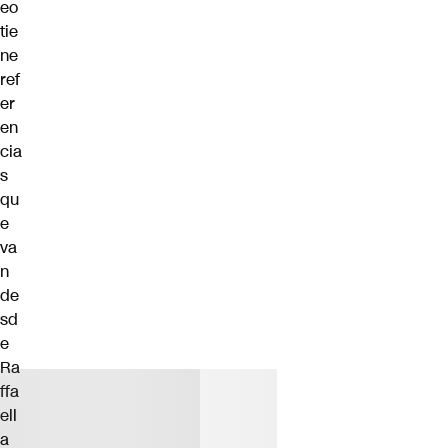
eo
tie
ne
ref
er
en
cia
s
qu
e
va
n
de
sd
e
Ra
ffa
ell
a