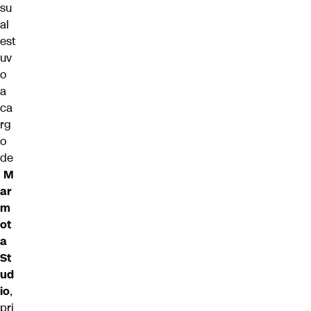
su
al
est
uv
o
a
ca
rg
o
de
M
ar
m
ot
a
St
ud
io
,
pri