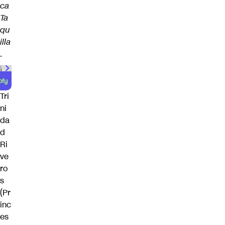
ca
Ta
qu
illa
.
Tri
ni
da
d
Ri
ve
ro
s
(Pr
inc
es