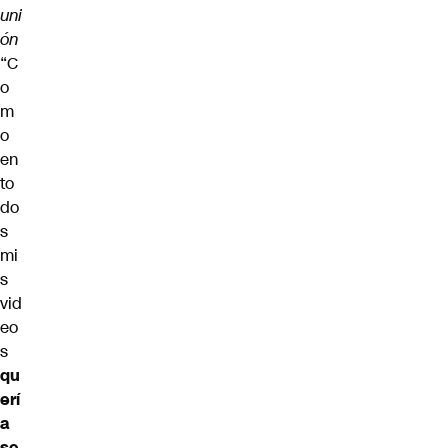
uni
ón
“C
o
m
o
en
to
do
s
mi
s
vid
eo
s
qu
erí
a
se