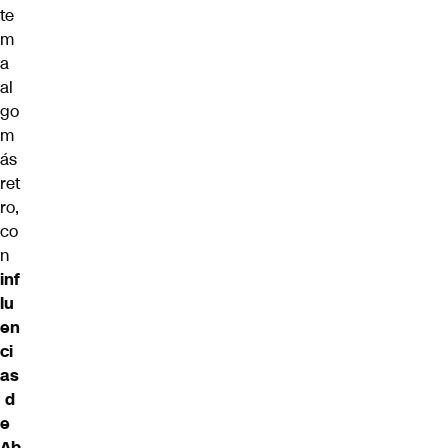
te
m
a
al
go
m
ás
ret
ro,
co
n
inf
lu
en
ci
as
d
e
Ab