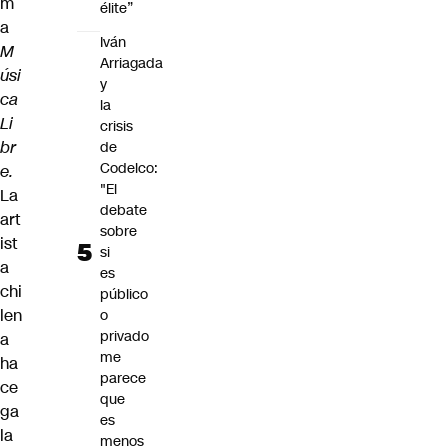
m
élite”
a
Iván
M
Arriagada
úsi
y
ca
la
Li
crisis
br
de
Codelco:
e.
"El
La
debate
art
sobre
ist
si
a
es
chi
público
len
o
privado
a
me
ha
parece
ce
que
ga
es
la
menos