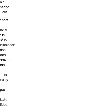
n el
nador
uella
eñora
e
ria" y
e le
lió lo
blacional":
rias
bres
chazan
chos
e
mila
ores y
aman
que
l
ebate
lítico