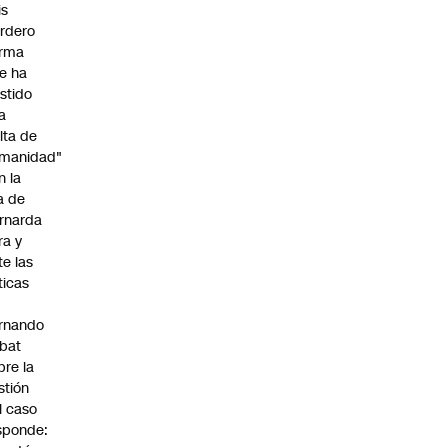
is
rdero
irma
e ha
istido
a
alta de
manidad"
n la
ja de
rnarda
ra y
te las
íticas
rnando
bat
bre la
stión
l caso
sponde: