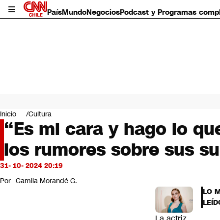
País
Mundo
Negocios
Podcast y Programas comp
País
Mundo
Inicio
Cultura
Negocios
“Es mi cara y hago lo que
Deportes
los rumores sobre sus su
Programas completos
Cultura
Servicios
31- 10- 2024 20:19
Bits
Por
Camila Morandé G.
CNN Data
LO 
CNN tiempo
LEÍD
Futuro 360
La actriz
Opinión