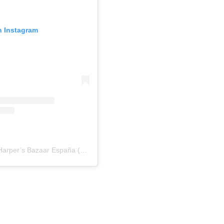
n Instagram
A post shared by Harper’s Bazaar España (@harpersbazaares)