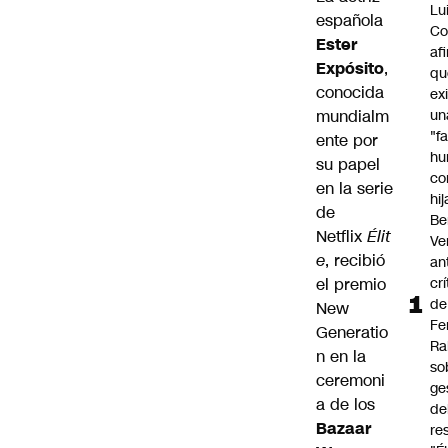
Lu
española
Co
Ester
af
Expósito
,
qu
conocida
ex
mundialm
un
"f
ente por
hu
su papel
co
en la serie
hi
de
Be
Netflix
Élit
Ve
e
, recibió
an
el premio
cr
de
New
Fe
Generatio
Ra
n en la
so
ceremoni
ge
a de los
de
Bazaar
re