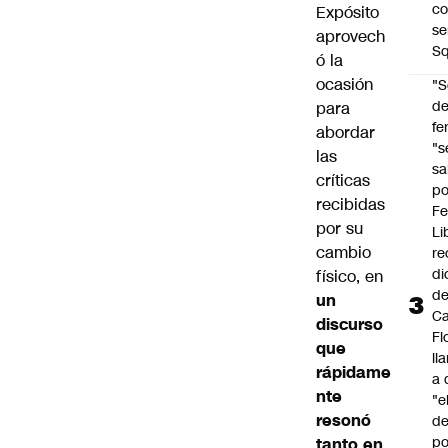
co
Expósito
se
aprovech
Sq
ó la
ocasión
"S
d
para
fe
abordar
"s
las
sa
críticas
po
recibidas
Fe
por su
Li
cambio
re
di
físico, en
d
un
Ca
discurso
Fl
que
ll
rápidame
a 
nte
"e
resonó
d
po
tanto en