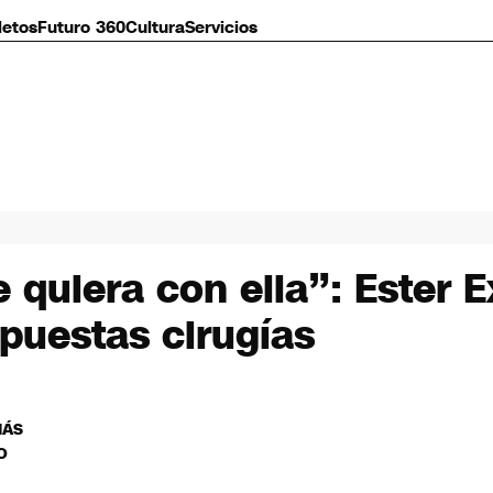
letos
Futuro 360
Cultura
Servicios
 quiera con ella”: Ester 
puestas cirugías
MÁS
O