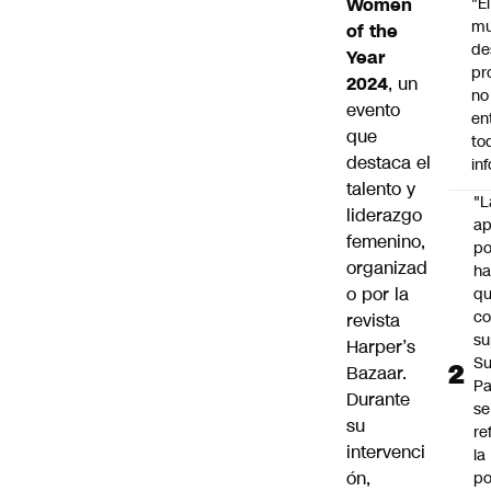
Women
"É
m
of the
de
Year
pr
2024
, un
no
evento
en
que
to
destaca el
in
talento y
"L
liderazgo
ap
femenino,
po
organizad
h
o por la
q
c
revista
su
Harper’s
Su
Bazaar.
P
Durante
se
su
re
intervenci
la
ón,
po