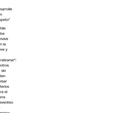
sarrolle
on
speto"
hile
ebe
nvivir
n la
eve y
o
ralizarse":
ntros
 ski
den
visar
iterios
ra el
erre
eventivo
e