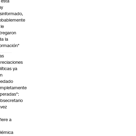
l está
uy
sinformado,
obablemente
 le
tregaron
da la
formación"
as
reciaciones
líticas ya
an
uedado
ompletamente
peradas":
bsecretario
avez
fiere a
lémica