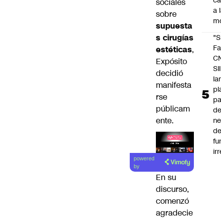
c
sociales
a 
sobre
m
supuesta
s cirugías
"S
Fa
estéticas
,
C
Expósito
SII
decidió
la
manifesta
pl
rse
pa
públicam
de
ente.
ne
d
fu
ir
Lea el
powered
artículo
by
En su
discurso,
comenzó
agradecie