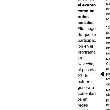
se
el evento
de
como en
c
redes
re
sociales
.
"C
Ello luego
d
de que su
co
participac
co
ión en el
ni
programa
n
La
pa
Revuelt
a
,
Ce
de
el pasado
pi
23 de
re
octubre
,
cr
generara
pa
comentari
ci
os en
pr
redes
d