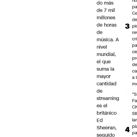
n
do más
pa
de 7 mil
Ce
millones
de
de horas
pi
de
re
cr
música. A
pa
nivel
ci
mundial,
pr
el que
d
suma la
c
mayor
a 
cantidad
m
de
"S
streaming
Fa
es el
C
británico
SII
Ed
la
pl
Sheeran,
pa
seguido