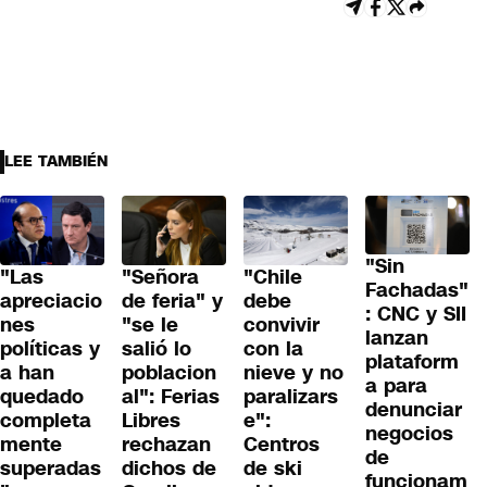
LEE TAMBIÉN
"Sin
"Las
"Señora
"Chile
Fachadas"
apreciacio
de feria" y
debe
: CNC y SII
nes
"se le
convivir
lanzan
políticas y
salió lo
con la
plataform
a han
poblacion
nieve y no
a para
quedado
al": Ferias
paralizars
denunciar
completa
Libres
e":
negocios
mente
rechazan
Centros
de
superadas
dichos de
de ski
funcionam