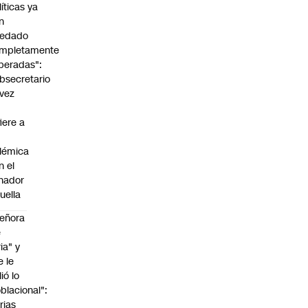
líticas ya
n
edado
mpletamente
peradas":
bsecretario
vez
fiere a
lémica
n el
nador
uella
eñora
e
ria" y
e le
lió lo
blacional":
rias