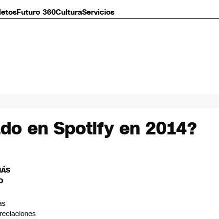
letos
Futuro 360
Cultura
Servicios
do en Spotify en 2014?
MÁS
O
as
reciaciones