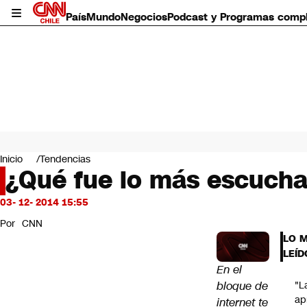
País
Mundo
Negocios
Podcast y Programas comp
País
Mundo
Inicio
Tendencias
Negocios
¿Qué fue lo más escucha
Deportes
Programas completos
03- 12- 2014 15:55
Cultura
Por
CNN
Servicios
LO 
Bits
LEÍD
CNN Data
En el
CNN tiempo
bloque de
"L
Futuro 360
ap
internet te
Opinión