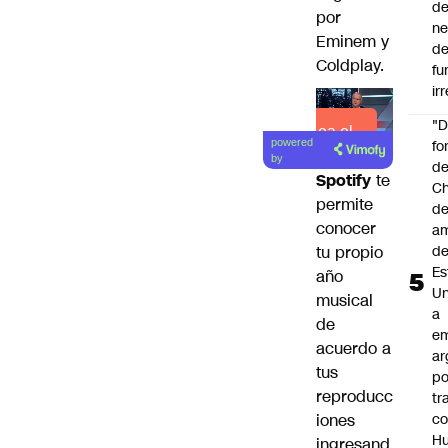
de
por
ne
Eminem y
d
Coldplay.
fu
ir
"
Lea el
fo
powered
artículo
by
de
Spotify
te
Ch
permite
de
conocer
a
d
tu propio
Es
año
Un
musical
a
de
e
acuerdo a
ar
tus
po
reproducc
tr
c
iones
H
ingresand