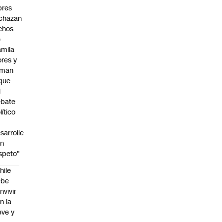
bres
chazan
chos
e
mila
ores y
aman
que
l
ebate
lítico
sarrolle
on
speto"
hile
ebe
nvivir
n la
eve y