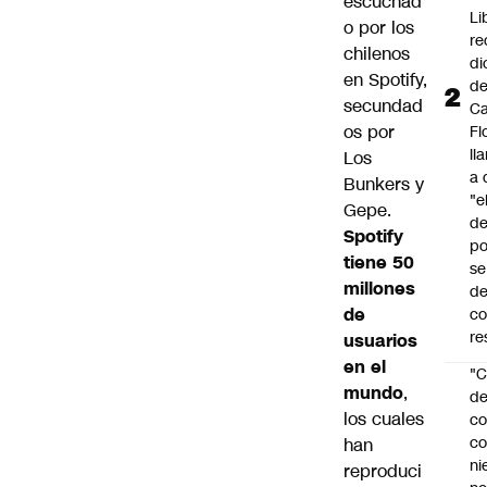
escuchad
Li
o por los
re
chilenos
di
en Spotify,
d
secundad
Ca
os por
Fl
ll
Los
a 
Bunkers y
"e
Gepe.
d
Spotify
po
tiene 50
se
millones
de
de
c
re
usuarios
en el
"C
mundo
,
d
los cuales
co
co
han
ni
reproduci