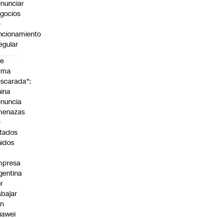
nunciar
gocios
e
ncionamiento
regular
De
rma
scarada":
ina
nuncia
menazas
e
tados
idos
mpresa
gentina
r
abajar
on
uawei