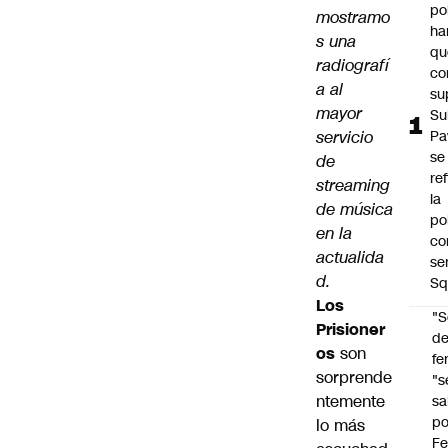
po
mostramo
ha
s una
qu
radiografí
co
a al
su
mayor
Su
servicio
Pa
se
de
re
streaming
la
de música
po
en la
co
actualida
se
d.
Sq
Los
"S
Prisioner
d
os
son
fe
sorprende
"s
ntemente
sa
po
lo más
Fe