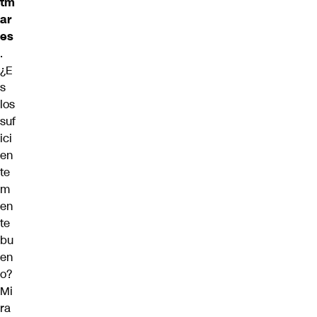
tm
ar
es
.
¿E
s
los
suf
ici
en
te
m
en
te
bu
en
o?
Mi
ra