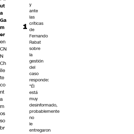
y
ut
ante
a
las
Ga
críticas
m
de
er
Fernando
en
Rabat
CN
sobre
la
N
gestión
Ch
del
ile
caso
te
responde:
co
"Él
nt
está
a
muy
desinformado,
m
probablemente
os
no
so
le
br
entregaron