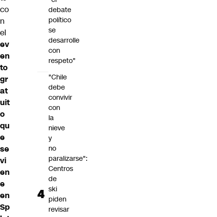
co
debate
político
n
se
el
desarrolle
ev
con
en
respeto"
to
"Chile
gr
debe
at
convivir
uit
con
o
la
qu
nieve
e
y
se
no
paralizarse":
vi
Centros
en
de
e
ski
en
piden
Sp
revisar