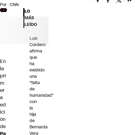
Por
CNN
Futuro 360
LO
Opinión
MÁS
LEÍDO
Luis
Cordero
afirma
que
En
ha
la
existido
pri
una
m
"falta
de
er
humanidad"
a
con
ed
la
ici
hija
ón
de
de
Bernarda
Pa
Vera