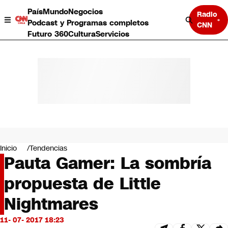
País
Mundo
Negocios
Radio
Podcast y Programas completos
CNN
Futuro 360
Cultura
Servicios
País
Mundo
Negocios
Inicio
Tendencias
Pauta Gamer: La sombría
Deportes
Programas completos
propuesta de Little
Cultura
Servicios
Nightmares
Bits
CNN Data
11- 07- 2017 18:23
CNN tiempo