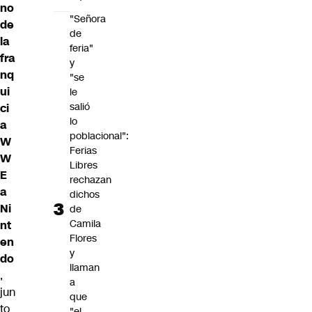
no
"Señora
de
de
la
feria"
fra
y
nq
"se
ui
le
salió
ci
lo
a
poblacional":
W
Ferias
W
Libres
E
rechazan
a
dichos
Ni
de
Camila
nt
Flores
en
y
do
llaman
,
a
jun
que
to
"el