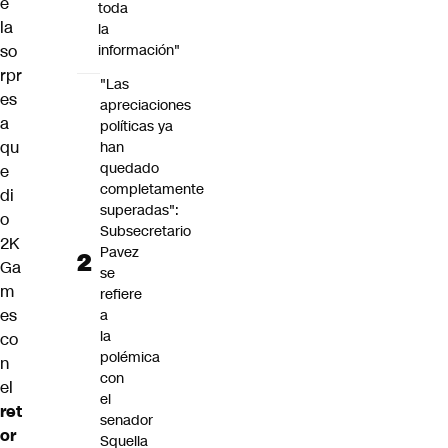
e
toda
la
la
so
información"
rpr
"Las
es
apreciaciones
a
políticas ya
qu
han
quedado
e
completamente
di
superadas":
o
Subsecretario
2K
Pavez
Ga
se
m
refiere
es
a
la
co
polémica
n
con
el
el
ret
senador
or
Squella