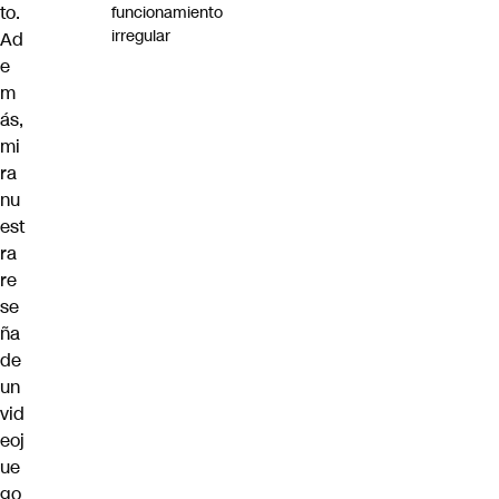
to.
funcionamiento
irregular
Ad
e
m
ás,
mi
ra
nu
est
ra
re
se
ña
de
un
vid
eoj
ue
go