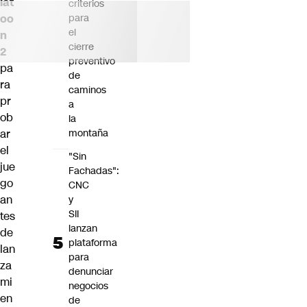
lat
criterios
oo
para
el
n
cierre
2
preventivo
pa
de
ra
caminos
pr
a
ob
la
ar
montaña
el
"Sin
jue
Fachadas":
go
CNC
an
y
SII
tes
lanzan
de
plataforma
lan
para
za
denunciar
mi
negocios
en
de