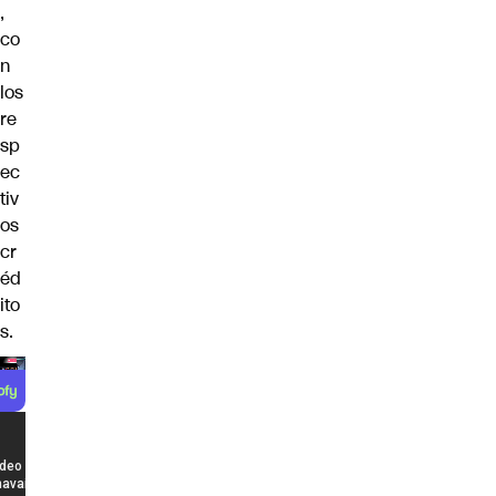
,
co
n
los
re
sp
ec
tiv
os
cr
éd
ito
s.