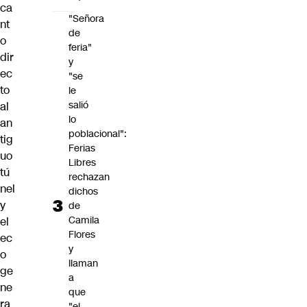
ca
"Señora
nt
de
o
feria"
dir
y
ec
"se
to
le
salió
al
lo
an
poblacional":
tig
Ferias
uo
Libres
tú
rechazan
nel
dichos
y
de
Camila
el
Flores
ec
y
o
llaman
ge
a
ne
que
ra
"el