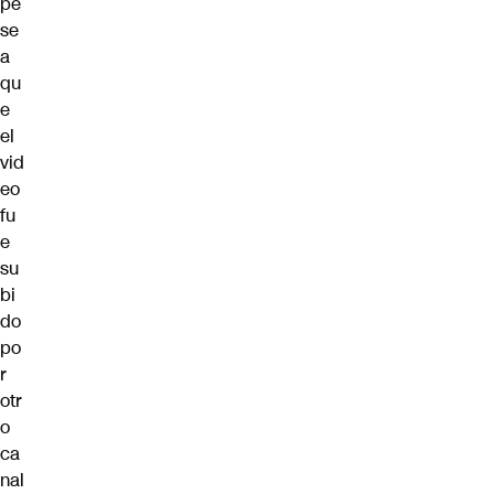
pe
se
a
qu
e
el
vid
eo
fu
e
su
bi
do
po
r
otr
o
ca
nal