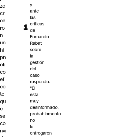
y
zo
ante
cr
las
ea
críticas
ro
de
n
Fernando
un
Rabat
hi
sobre
la
pn
gestión
óti
del
co
caso
ef
responde:
ec
"Él
to
está
qu
muy
desinformado,
e
probablemente
se
no
co
le
nvi
entregaron