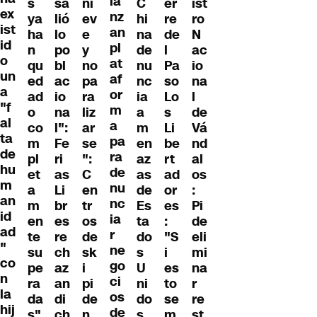
la
s
sa
ni
C
er
ist
ex
nz
ya
lió
ev
hi
re
ro
ist
an
ha
lo
e
na
de
N
id
pl
n
po
y
de
l
ac
o
at
qu
bl
no
nu
Pa
io
un
af
ed
ac
pa
nc
so
na
a
or
ad
io
ra
ia
Lo
l
"f
m
o
na
liz
a
s
de
al
a
co
l":
ar
m
Li
Vá
ta
pa
m
Fe
se
en
be
nd
de
ra
pl
ri
":
az
rt
al
hu
de
et
as
C
as
ad
os
m
nu
a
Li
en
de
or
:
an
nc
m
br
tr
Es
es
Pi
id
ia
en
es
os
ta
:
de
ad
r
te
re
de
do
"S
eli
"
ne
su
ch
sk
s
i
mi
co
go
pe
az
i
U
es
na
n
ci
ra
an
pi
ni
to
r
la
os
da
di
de
do
se
re
hij
de
s"
ch
n
s
m
st