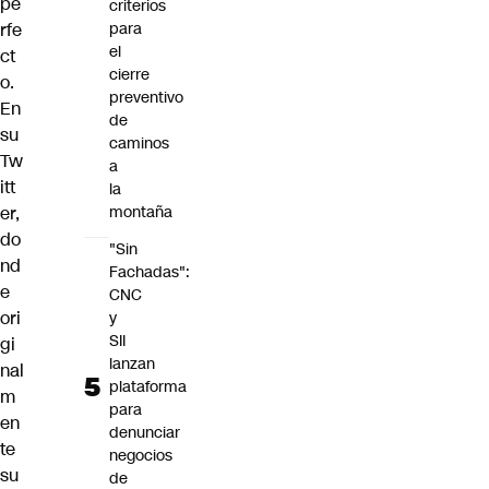
pe
criterios
rfe
para
el
ct
cierre
o.
preventivo
En
de
su
caminos
Tw
a
itt
la
er,
montaña
do
"Sin
nd
Fachadas":
e
CNC
ori
y
SII
gi
lanzan
nal
plataforma
m
para
en
denunciar
te
negocios
su
de