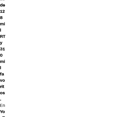
de
12
8
mi
l
RT
y
31
0
mi
l
fa
vo
rit
os
.
En
Yo