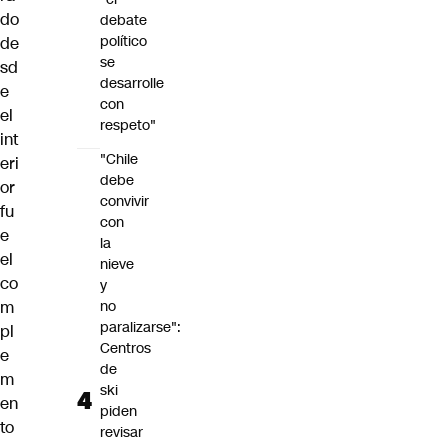
do
debate
político
de
se
sd
desarrolle
e
con
el
respeto"
int
"Chile
eri
debe
or
convivir
fu
con
e
la
el
nieve
co
y
m
no
paralizarse":
pl
Centros
e
de
m
ski
en
piden
to
revisar