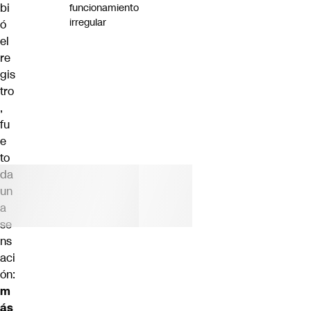
bi
funcionamiento
irregular
ó
el
re
gis
tro
,
fu
e
to
da
un
a
se
ns
aci
ón:
m
ás