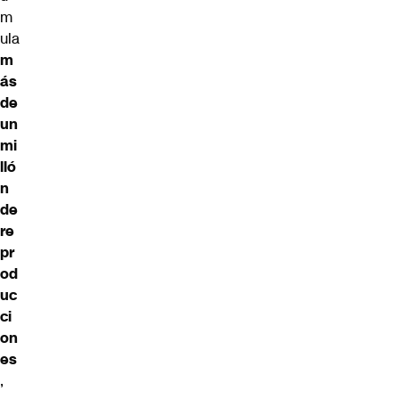
m
ula
m
ás
de
un
mi
lló
n
de
re
pr
od
uc
ci
on
es
,