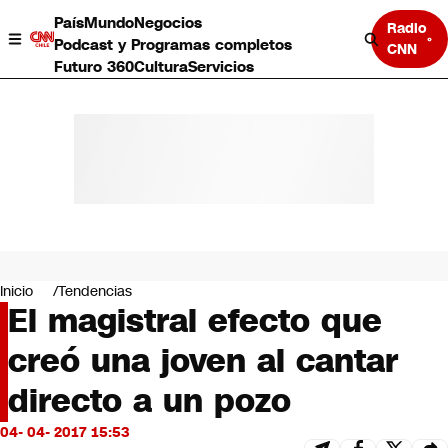
País
Mundo
Negocios
Radio
Podcast y Programas completos
CNN
Futuro 360
Cultura
Servicios
País
Mundo
Negocios
Inicio
Tendencias
El magistral efecto que
Deportes
Programas completos
creó una joven al cantar
Cultura
Servicios
directo a un pozo
Bits
CNN Data
04- 04- 2017 15:53
CNN tiempo