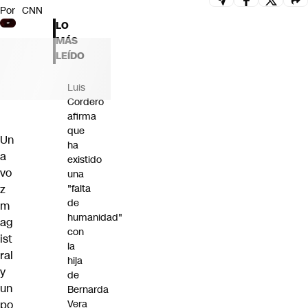
Por
CNN
Futuro 360
LO
Opinión
MÁS
LEÍDO
Luis
Cordero
afirma
que
Un
ha
a
existido
vo
una
z
"falta
de
m
humanidad"
ag
con
ist
la
ral
hija
y
de
un
Bernarda
po
Vera