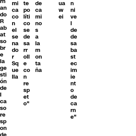
rn
mi
te
de
ua
n
an
ca
po
ca
w
ni
do
co
líti
mi
ei
ve
R
n
co
no
l
ab
el
se
s
de
at
se
de
a
de
so
na
sa
la
sa
br
do
rr
m
ba
e
r
oll
on
st
la
Sq
e
ta
ec
ge
ue
co
ña
im
sti
lla
n
ie
ón
re
nt
de
sp
o
l
et
de
ca
o"
ca
so
rn
re
e"
sp
on
de