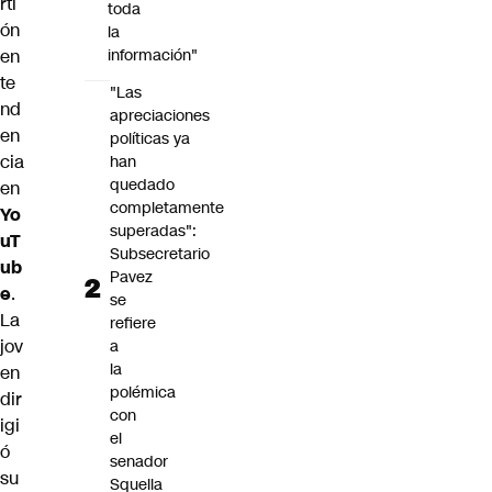
rti
toda
ón
la
en
información"
te
"Las
nd
apreciaciones
en
políticas ya
cia
han
quedado
en
completamente
Yo
superadas":
uT
Subsecretario
ub
Pavez
e
.
se
La
refiere
jov
a
la
en
polémica
dir
con
igi
el
ó
senador
su
Squella