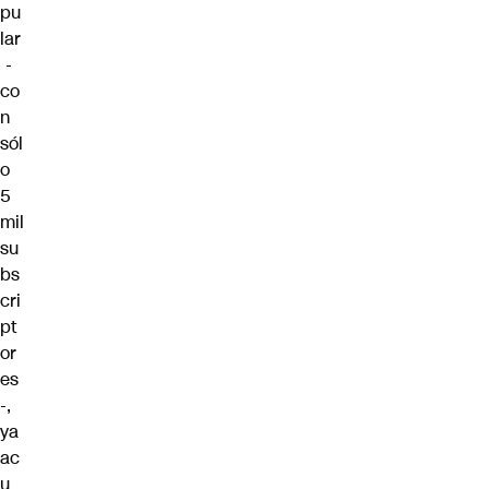
pu
lar
-
co
n
sól
o
5
mil
su
bs
cri
pt
or
es
-,
ya
ac
u