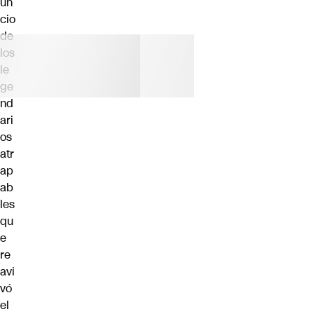
un
cio
de
los
le
ge
nd
ari
os
atr
ap
ab
les
qu
e
re
avi
vó
el