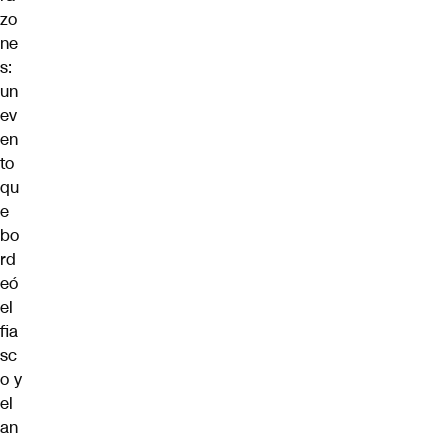
zo
ne
s:
un
ev
en
to
qu
e
bo
rd
eó
el
fia
sc
o y
el
an