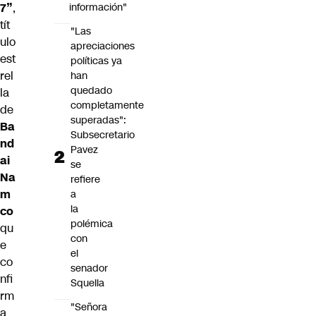
7”
,
información"
tít
"Las
ulo
apreciaciones
est
políticas ya
rel
han
quedado
la
completamente
de
superadas":
Ba
Subsecretario
nd
Pavez
ai
se
Na
refiere
m
a
la
co
polémica
qu
con
e
el
co
senador
nfi
Squella
rm
"Señora
a