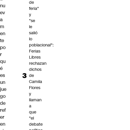
de
nu
feria"
ev
y
a
"se
m
le
salió
en
lo
te
poblacional":
po
Ferias
r
Libres
qu
rechazan
é
dichos
es
de
Camila
un
Flores
jue
y
go
llaman
de
a
ref
que
er
"el
en
debate