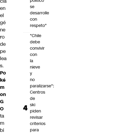
político
cia
se
en
desarrolle
el
con
gé
respeto"
ne
"Chile
ro
debe
de
convivir
pe
con
lea
la
s.
nieve
Po
y
ké
no
paralizarse":
m
Centros
on
de
G
ski
O
piden
ta
revisar
m
criterios
bi
para