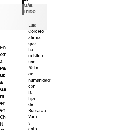
Futuro 360
MÁS
Opinión
LEÍDO
Luis
Cordero
afirma
que
En
ha
otr
existido
a
una
Pa
"falta
de
ut
humanidad"
a
con
Ga
la
m
hija
e
r
de
en
Bernarda
CN
Vera
y
N
ante