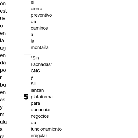
el
én
cierre
est
preventivo
uv
de
o
caminos
en
a
la
la
ag
montaña
en
"Sin
da
Fachadas":
po
CNC
r
y
SII
bu
lanzan
en
plataforma
as
para
y
denunciar
m
negocios
ala
de
s
funcionamiento
irregular
ra