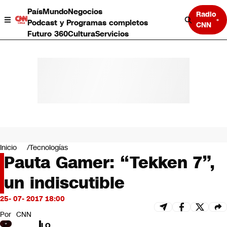
País
Mundo
Negocios
Radio
Podcast y Programas completos
CNN
Futuro 360
Cultura
Servicios
País
Mundo
Negocios
Inicio
Tecnologías
Pauta Gamer: “Tekken 7”,
Deportes
Programas completos
un indiscutible
Cultura
Servicios
25- 07- 2017 18:00
Bits
CNN Data
Por
CNN
CNN tiempo
LO