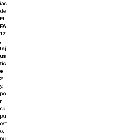
ias
de
FI
FA
17
,
Inj
us
tic
e
2
y,
po
r
su
pu
est
o,
nu