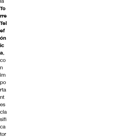
la
To
rre
Tel
ef
ón
ic
a
,
co
n
im
po
rta
nt
es
cla
sifi
ca
tor