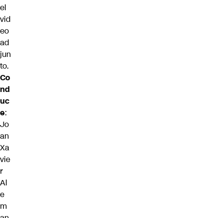
el
vid
eo
ad
jun
to.
Co
nd
uc
e
:
Jo
an
Xa
vie
r
Al
e
m
an