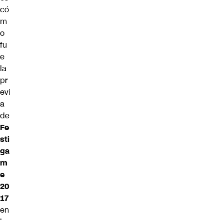
có
m
o
fu
e
la
pr
evi
a
de
Fe
sti
ga
m
e
20
17
en