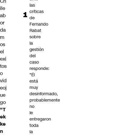
Ch
las
ile
críticas
ab
de
or
Fernando
da
Rabat
m
sobre
la
os
gestión
el
del
exi
caso
tos
responde:
o
"Él
vid
está
eoj
muy
desinformado,
ue
probablemente
go
no
“T
le
ek
entregaron
ke
toda
n
la