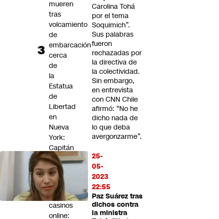
mueren
Carolina Tohá
tras
por el tema
volcamiento
Soquimich”.
Sus palabras
de
fueron
embarcación
rechazadas por
cerca
la directiva de
de
la colectividad.
la
Sin embargo,
Estatua
en entrevista
de
con CNN Chile
Libertad
afirmó: “No he
en
dicho nada de
Nueva
lo que deba
avergonzarme”.
York:
Capitán
25-
fue
05-
detenido
2023
Golpe
22:55
a
Paz Suárez tras
dichos contra
casinos
la ministra
online: