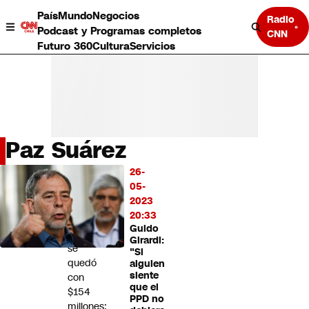
País
Mundo
Negocios
Radio
Podcast y Programas completos
CNN
Futuro 360
Cultura
Servicios
Paz Suárez
País
26-
LO
Mundo
05-
MÁS
Negocios
2023
LEÍDO
Deportes
20:33
Guido
Programas completos
Cliente
Girardi:
Cultura
se
"Si
Servicios
quedó
alguien
Bits
siente
con
que el
CNN Data
$154
PPD no
CNN tiempo
millones: