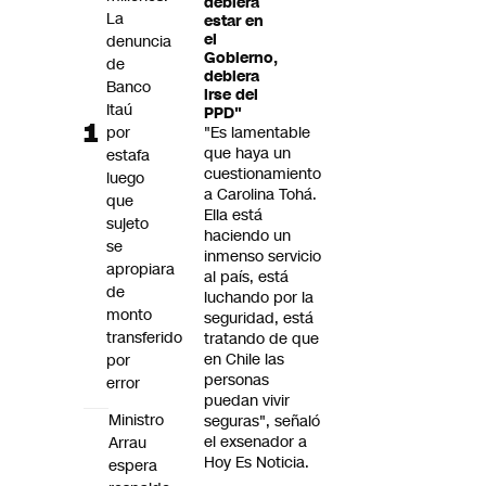
debiera
Futuro 360
La
estar en
el
denuncia
Opinión
Gobierno,
de
debiera
Banco
irse del
Itaú
PPD"
por
"Es lamentable
que haya un
estafa
cuestionamiento
luego
a Carolina Tohá.
que
Ella está
sujeto
haciendo un
se
inmenso servicio
apropiara
al país, está
de
luchando por la
monto
seguridad, está
transferido
tratando de que
en Chile las
por
personas
error
puedan vivir
Ministro
seguras", señaló
el exsenador a
Arrau
Hoy Es Noticia.
espera