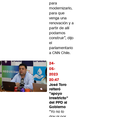
para
modernizarlo,
para que
venga una
renovación y a
partir de allí
podamos
construir”, dijo
el
parlamentario
a CNN Chile.
24-
05-
2023
20:47
José Toro
reiteró
"apoyo
irrestricto"
del PPD al
Gobierno
"Yo no lo
doy ni por