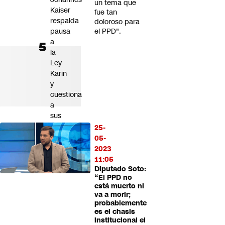
un tema que
Kaiser
fue tan
respalda
doloroso para
pausa
el PPD".
a
la
Ley
Karin
y
cuestiona
a
sus
detractores
25-
05-
2023
11:05
Diputado Soto:
“El PPD no
está muerto ni
va a morir;
probablemente
es el chasis
institucional el