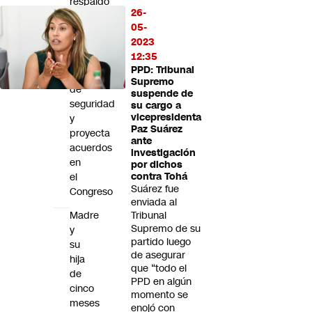
respaldo
26-
de
05-
la
2023
oposición
12:35
a
PPD: Tribunal
agenda
Supremo
de
suspende de
seguridad
su cargo a
vicepresidenta
y
Paz Suárez
proyecta
ante
acuerdos
investigación
en
por dichos
el
contra Tohá
Suárez fue
Congreso
enviada al
Madre
Tribunal
Supremo de su
y
partido luego
su
de asegurar
hija
que “todo el
de
PPD en algún
cinco
momento se
meses
enojó con