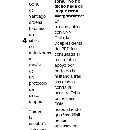
Tohá: "No he
Corte
dicho nada de
de
lo que deba
Santiago
avergonzarme"
En
ordena
conversación
bloquea
con CNN
de
Chile, la
sitios
vicepresidenta
no
del PPD fue
autorizados
consultada si
a
ha recibido
través
apoyo por
parte de la
de
militancia tras
un
sus dichos
protocolo
contra la
de
ministra Tohá
cinco
por el caso
etapas
SQM,
respondiendo
“Tiene
que "es difícil
la
recibir
escoba”:
aplausos por
Johannes