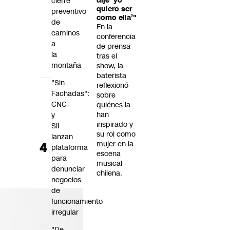
cierre
dije ‘yo
quiero ser
preventivo
como ella’"
de
En la
caminos
conferencia
a
de prensa
la
tras el
montaña
show, la
baterista
"Sin
reflexionó
Fachadas":
sobre
CNC
quiénes la
han
y
inspirado y
SII
su rol como
lanzan
mujer en la
plataforma
escena
para
musical
denunciar
chilena.
negocios
de
funcionamiento
irregular
"De