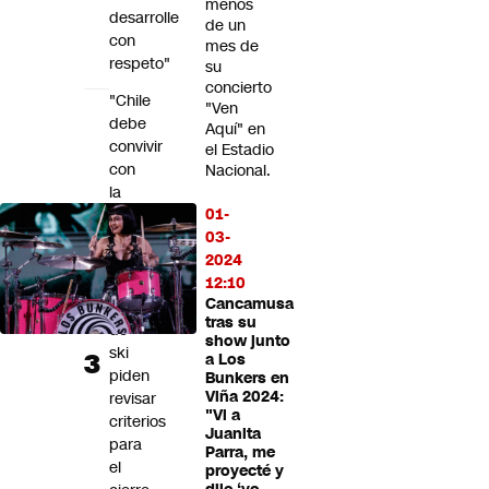
menos
desarrolle
de un
con
mes de
respeto"
su
concierto
"Chile
"Ven
debe
Aquí" en
convivir
el Estadio
con
Nacional.
la
01-
nieve
03-
y
2024
no
12:10
paralizarse":
Cancamusa
Centros
tras su
de
show junto
ski
a Los
piden
Bunkers en
Viña 2024:
revisar
"Vi a
criterios
Juanita
para
Parra, me
el
proyecté y