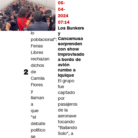
feria"
05-
y
04-
"se
2024
le
07:14
salió
Los Bunkers
lo
y
Cancamusa
poblacional":
sorprenden
Ferias
con show
Libres
improvisado
rechazan
a bordo de
avión
dichos
rumbo a
de
Iquique
Camila
El grupo
Flores
fue
y
captado
llaman
por
a
pasajeros
de la
que
aeronave
"el
tocando
debate
"Bailando
político
Solo", a
se