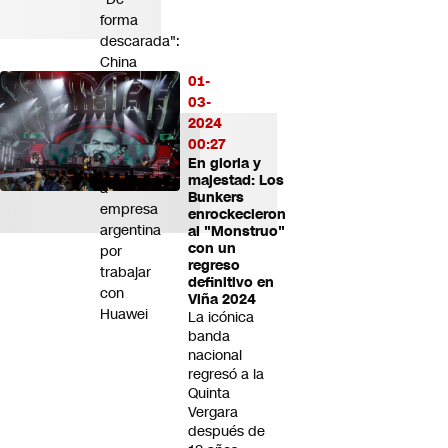
forma
descarada":
China
01-
denuncia
03-
amenazas
2024
de
00:27
Estados
En gloria y
Unidos
majestad: Los
a
Bunkers
empresa
enrockecieron
argentina
al "Monstruo"
con un
por
regreso
trabajar
definitivo en
con
Viña 2024
Huawei
La icónica
banda
nacional
regresó a la
Quinta
Vergara
después de