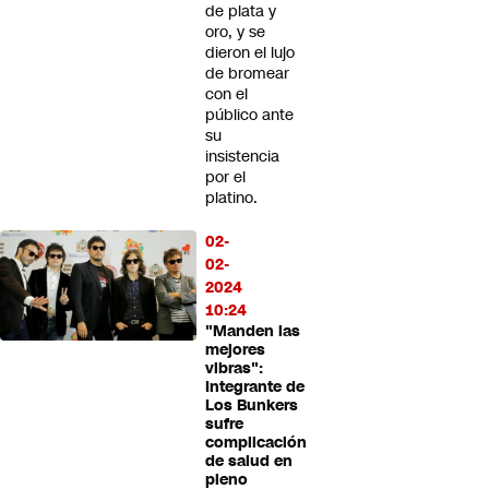
de plata y
oro, y se
dieron el lujo
de bromear
con el
público ante
su
insistencia
por el
platino.
02-
02-
2024
10:24
"Manden las
mejores
vibras":
Integrante de
Los Bunkers
sufre
complicación
de salud en
pleno