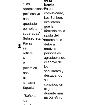
de la
Futuro 360
"Las
banda
En un
apreciaciones
Opinión
comunicado,
políticas ya
Los Bunkers
han
explicaron
quedado
que la
completamente
decisión de la
superadas":
salida del
Subsecretario
baterista se
Pavez
debe a
se
motivos
refiere
personales,
agradeciendo
a
el apoyo de
la
los
polémica
seguidores y
con
destacando
el
su
senador
contribución
Squella
al grupo
durante más
"Señora
de 20 años.
de