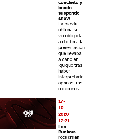
concierto y
banda
suspende
show
La banda
chilena se
vio obligada
a dar fin a la
presentación
que llevaba
a cabo en
Iquique tras
haber
interpretado
apenas tres
canciones.
17-
10-
2020
17:21
Los
Bunkers
recuerdan