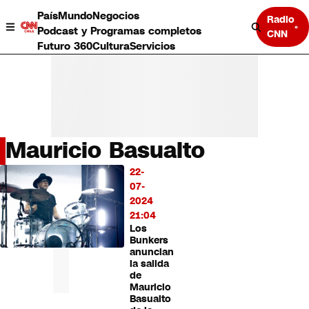
País
Mundo
Negocios
Radio
Podcast y Programas completos
CNN
Futuro 360
Cultura
Servicios
Mauricio Basualto
País
22-
LO
Mundo
07-
MÁS
Negocios
2024
LEÍDO
Deportes
21:04
Los
Programas completos
Bunkers
Cultura
anuncian
Servicios
la salida
Bits
de
Mauricio
CNN Data
Basualto
CNN tiempo