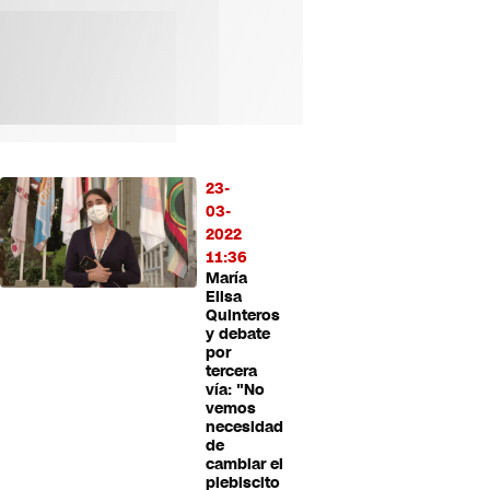
23-
03-
2022
11:36
María
Elisa
Quinteros
y debate
por
tercera
vía: "No
vemos
necesidad
de
cambiar el
plebiscito