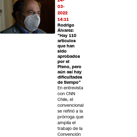
24-
03-
2022
14:11
Rodrigo
Álvarez:
"Hay 110
artículos
que han
sido
aprobados
por el
Pleno, pero
aún así hay
dificultades
de tiempo"
En entrevista
con CNN
Chile, el
convencional
se refirió a la
prórroga que
amplía el
trabajo de la
Convención