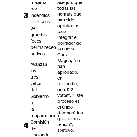
máxima
aseguró que
todas las
por
normas que
incendios
han sido
forestales:
aprobadas
94
para
grandes
integrar el
focos
borrador de
permanecen
la nueva
activos
Carta
Magna, "se
Avanzan
han
los
aprobado,
tres
en
vetos
promedio,
con 122
del
votos". "Este
Gobierno
proceso es
a
el único
la
democrático
megarreforma:
que hemos
Comisión
tenido",
de
sostuvo.
Hacienda