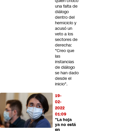
quien criticó
una falta de
diálogo
dentro del
hemiciclo y
acusó un
veto a los
sectores de
derecha:
"Creo que
las
instancias
de diálogo
se han dado
desde el
inicio".
19-
02-
2022
01:09
"La hoja
ya no está
en