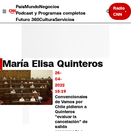
País
Mundo
Negocios
Radio
Podcast y Programas completos
CNN
Futuro 360
Cultura
Servicios
María Elisa Quinteros
País
26-
LO
Mundo
04-
MÁS
Negocios
2022
LEÍDO
Deportes
16:19
Convencionales
Programas completos
de Vamos por
Cultura
Chile pidieron a
Servicios
Quinteros
Bits
"evaluar la
cancelación" de
CNN Data
salida
CNN tiempo