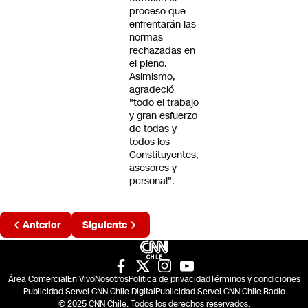
proceso que
enfrentarán las
normas
rechazadas en
el pleno.
Asimismo,
agradeció
"todo el trabajo
y gran esfuerzo
de todas y
todos los
Constituyentes,
asesores y
personal".
Página
Anterior
Siguiente
2 de 4
Área Comercial
En Vivo
Nosotros
Política de privacidad
Términos y condiciones
Publicidad Servel CNN Chile Digital
Publicidad Servel CNN Chile Radio
© 2025 CNN Chile. Todos los derechos reservados.