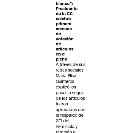
blanco":
Presidenta
de la CC
celebró
primera
semana
de
votación
de
artículos
en el
pleno
A través de sus
redes sociales,
María Elisa
Quinteros
explicó los
pasos a seguir
de los artículos
fueron
aprobados con
el respaldo de
2/3 del
hemiciclo y
también el