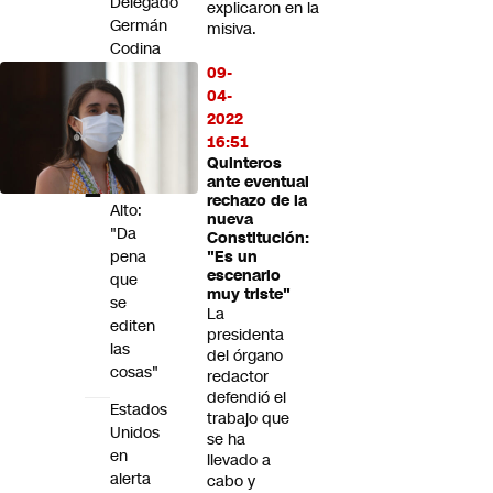
Delegado
explicaron en la
Germán
misiva.
Codina
acusa
09-
"encerrona"
04-
del
2022
alcalde
16:51
de
Quinteros
ante eventual
Puente
rechazo de la
Alto:
nueva
"Da
Constitución:
pena
"Es un
escenario
que
muy triste"
se
La
editen
presidenta
las
del órgano
cosas"
redactor
defendió el
Estados
trabajo que
Unidos
se ha
en
llevado a
alerta
cabo y