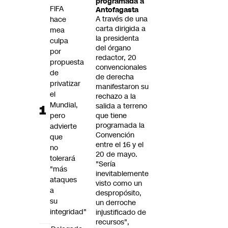
programada a
Futuro 360
FIFA
Antofagasta
A través de una
hace
Opinión
carta dirigida a
mea
la presidenta
culpa
del órgano
por
redactor, 20
propuesta
convencionales
de
de derecha
privatizar
manifestaron su
el
rechazo a la
Mundial,
salida a terreno
pero
que tiene
programada la
advierte
Convención
que
entre el 16 y el
no
20 de mayo.
tolerará
"Sería
"más
inevitablemente
ataques
visto como un
a
despropósito,
su
un derroche
integridad"
injustificado de
recursos",