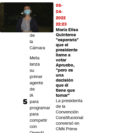
los
05-
despacha
04-
a
2022
la
22:23
Sala
María Elisa
Quinteros
de
"esperaría"
la
que el
Cámara
presidente
llame a
Meta
votar
lanza
Apruebo,
su
"pero es
una
primer
decisión
agente
que él
de
tiene que
IA
tomar"
La presidenta
para
de la
programar
Convención
para
Constitucional
competir
conversó en
con
CNN Prime
OpenAI