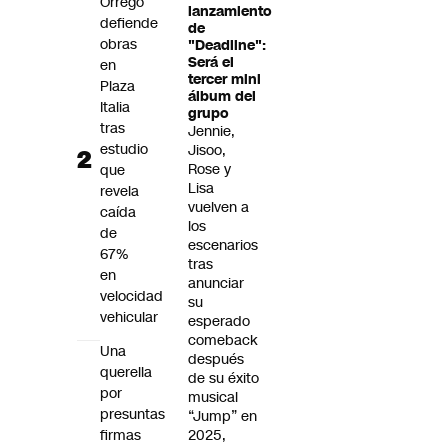
Orrego
lanzamiento
defiende
de
obras
"Deadline":
Será el
en
tercer mini
Plaza
álbum del
Italia
grupo
tras
Jennie,
estudio
Jisoo,
Rose y
que
Lisa
revela
vuelven a
caída
los
de
escenarios
67%
tras
en
anunciar
velocidad
su
vehicular
esperado
comeback
Una
después
querella
de su éxito
por
musical
presuntas
“Jump” en
firmas
2025,