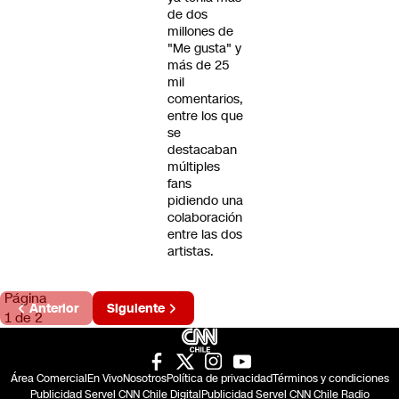
de dos
millones de
"Me gusta" y
más de 25
mil
comentarios,
entre los que
se
destacaban
múltiples
fans
pidiendo una
colaboración
entre las dos
artistas.
Página
Anterior
Siguiente
1 de 2
Área Comercial
En Vivo
Nosotros
Política de privacidad
Términos y condiciones
Publicidad Servel CNN Chile Digital
Publicidad Servel CNN Chile Radio