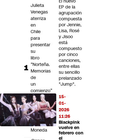
El nuevo
Futuro 360
Julieta
EP de la
Venegas
Opinión
agrupación
aterriza
compuesta
por Jennie,
en
Lisa, Rosé
Chile
y Jisoo
para
está
presentar
compuesto
su
por cinco
libro
canciones,
“Norteña.
entre ellas
Memorias
su sencillo
de
prelanzado
un
"Jump".
comienzo”
15-
en
01-
el
2026
Centro
11:26
Cultural
Blackpink
La
vuelve en
Moneda
febrero con
el