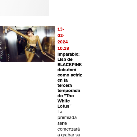
13-
02-
2024
10:18
Imparable:
Lisa de
BLACKPINK
debutará
como actriz
en la
tercera
temporada
de "The
White
Lotus"
La
premiada
serie
comenzará
a grabar su