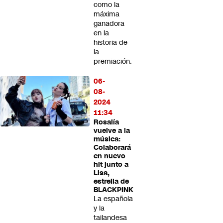
como la
máxima
ganadora
en la
historia de
la
premiación.
06-
08-
2024
11:34
Rosalía
vuelve a la
música:
Colaborará
en nuevo
hit junto a
Lisa,
estrella de
BLACKPINK
La española
y la
tailandesa