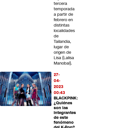
tercera
temporada
a partir de
febrero en
distintas
localidades
de
Tailandia,
lugar de
origen de
Lisa (Lalisa
Manobal).
27-
04-
2023
00:43
BLACKPINK:
¿Quiénes
son las
integrantes
de este
fenómeno
del K-Pop?