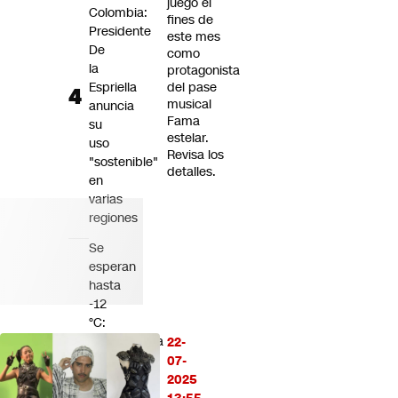
juego el
Colombia:
fines de
Presidente
este mes
De
como
la
protagonista
Espriella
del pase
musical
anuncia
Fama
su
estelar.
uso
Revisa los
"sostenible"
detalles.
en
varias
regiones
Se
esperan
hasta
-12
°C:
Meteorología
22-
emite
07-
alerta
2025
por