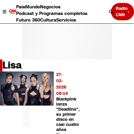
País
Mundo
Negocios
Radio
Podcast y Programas completos
CNN
Futuro 360
Cultura
Servicios
Lisa
País
27-
LO
Mundo
02-
MÁS
Negocios
2026
LEÍDO
Deportes
08:14
Blackpink
Programas completos
lanza
Cultura
"Deadline",
Servicios
su primer
Bits
disco en
casi cuatro
CNN Data
años
CNN tiempo