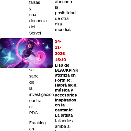
abriendo
falsas
la
y
posibilidad
una
de otra
denuncia
gira
del
mundial.
Servel
por
24-
eventuales
11-
gastos
2025
irregulares:
15:10
Esto
Lisa de
se
BLACKPINK
aterriza en
sabe
Fortnite:
de
Habrá skin,
la
música y
investigación
accesorios
inspirados
contra
en la
el
cantante
PDG
La artista
tailandesa
Fracking
arriba al
en