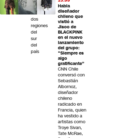
13:55
heladas
Habla
diseñador
en
chileno que
dos
vistió a
regiones
Jisoo de
del
BLACKPINK
en el nuevo
sur
lanzamiento
del
del grupo:
país
“Siempre es
algo
gratificante”
CNN Chile
conversó con
Sebastián
Albornoz,
diseñador
chileno
radicado en
Francia, quien
ha vestido a
artistas como
Troye Sivan,
Tate McRae,