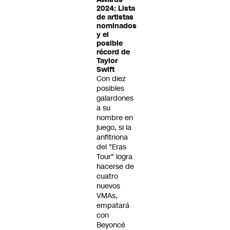
2024: Lista
de artistas
nominados
y el
posible
récord de
Taylor
Swift
Con diez
posibles
galardones
a su
nombre en
juego, si la
anfitriona
del "Eras
Tour" logra
hacerse de
cuatro
nuevos
VMAs,
empatará
con
Beyoncé