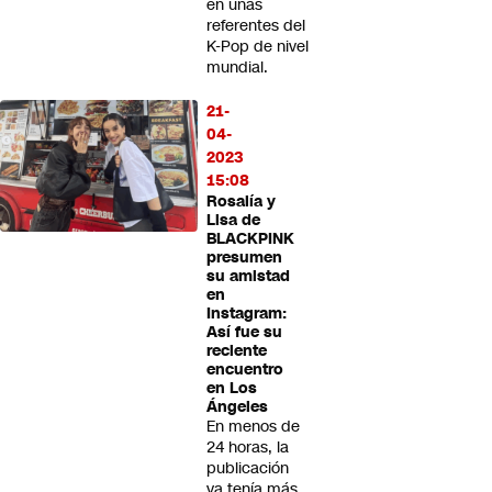
en unas
referentes del
K-Pop de nivel
mundial.
21-
04-
2023
15:08
Rosalía y
Lisa de
BLACKPINK
presumen
su amistad
en
Instagram:
Así fue su
reciente
encuentro
en Los
Ángeles
En menos de
24 horas, la
publicación
ya tenía más