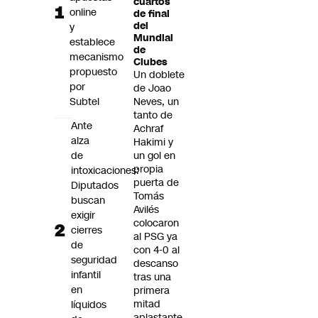
cuartos
Futuro 360
online
de final
del
y
Opinión
Mundial
establece
de
mecanismo
Clubes
propuesto
Un doblete
por
de Joao
Subtel
Neves, un
tanto de
Ante
Achraf
alza
Hakimi y
de
un gol en
propia
intoxicaciones:
puerta de
Diputados
Tomás
buscan
Avilés
exigir
colocaron
cierres
al PSG ya
de
con 4-0 al
seguridad
descanso
infantil
tras una
en
primera
mitad
líquidos
aplastante.