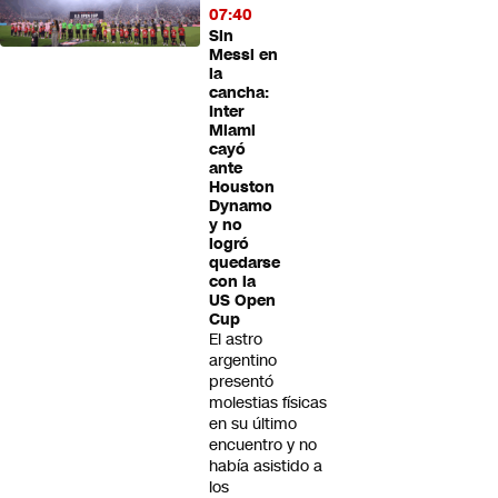
07:40
Sin
Messi en
la
cancha:
Inter
Miami
cayó
ante
Houston
Dynamo
y no
logró
quedarse
con la
US Open
Cup
El astro
argentino
presentó
molestias físicas
en su último
encuentro y no
había asistido a
los