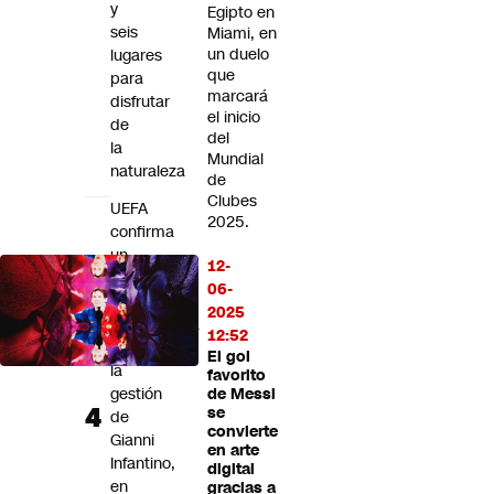
y
Egipto en
seis
Miami, en
un duelo
lugares
que
para
marcará
disfrutar
el inicio
de
del
la
Mundial
naturaleza
de
Clubes
UEFA
2025.
confirma
un
12-
pago
06-
a
2025
exempleada
12:52
durante
El gol
la
favorito
gestión
de Messi
se
de
convierte
Gianni
en arte
Infantino,
digital
en
gracias a