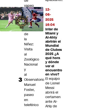
de
vapeo
12-
Panoramas
06-
por
2025
el
16:04
Día
Inter de
Miami y
de
Al-Ahly
la
abrirán el
Niñez:
Mundial
Visita
de Clubes
2025 ¿A
al
qué hora
Zoológico
y dónde
Nacional
ver el
y
encuentro
al
en vivo?
El equipo
Observatorio
de Lionel
Manuel
Messi
Foster,
abrirá el
paseo
certamen
en
ante Al-
teleférico
Ahly de