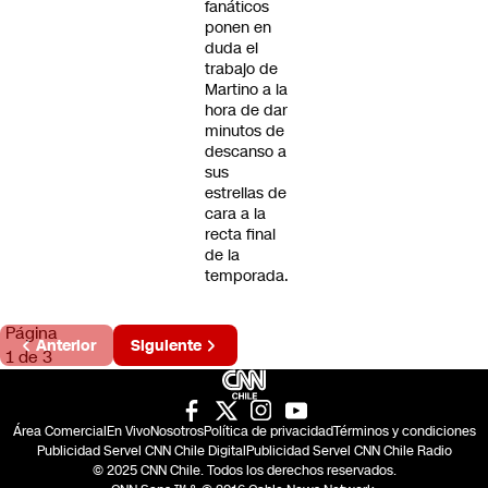
fanáticos
ponen en
duda el
trabajo de
Martino a la
hora de dar
minutos de
descanso a
sus
estrellas de
cara a la
recta final
de la
temporada.
Página
Anterior
Siguiente
1 de 3
Área Comercial
En Vivo
Nosotros
Política de privacidad
Términos y condiciones
Publicidad Servel CNN Chile Digital
Publicidad Servel CNN Chile Radio
© 2025 CNN Chile. Todos los derechos reservados.