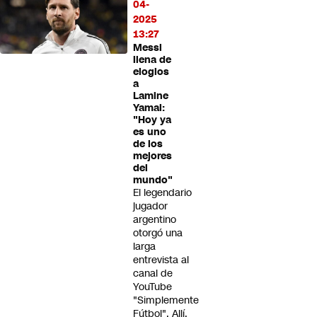
04-
2025
13:27
Messi
llena de
elogios
a
Lamine
Yamal:
"Hoy ya
es uno
de los
mejores
del
mundo"
El legendario
jugador
argentino
otorgó una
larga
entrevista al
canal de
YouTube
"Simplemente
Fútbol". Allí,