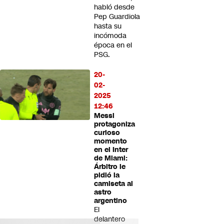
habló desde
Pep Guardiola
hasta su
incómoda
época en el
PSG.
20-
02-
2025
12:46
Messi
protagoniza
curioso
momento
en el Inter
de Miami:
Árbitro le
pidió la
camiseta al
astro
argentino
El
delantero