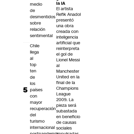
la IA
medio
El artista
de
Refik Anadol
desmentidos
presentó
sobre
una obra
relación
creada con
sentimental
inteligencia
artificial que
Chile
reinterpreta
llega
el gol de
al
Lionel Messi
top
al
ten
Manchester
United en la
de
final de la
los
Champions
países
League
con
2009. La
mayor
pieza será
recuperación
subastada
del
en beneficio
turismo
de causas
internacional
sociales
postpandemia
impulsadas