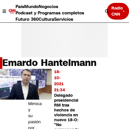
País
Mundo
Negocios
Radio
Podcast y Programas completos
CNN
Futuro 360
Cultura
Servicios
Emardo Hantelmann
País
18-
LO
Mundo
10-
MÁS
Negocios
2021
LEÍDO
Deportes
21:34
Delegado
Programas completos
Vladimiro
presidencial
Cultura
Mimica
RM tras
Servicios
y
hechos de
Bits
violencia en
su
nuevo 18-O:
CNN Data
pasión
"No
CNN tiempo
por