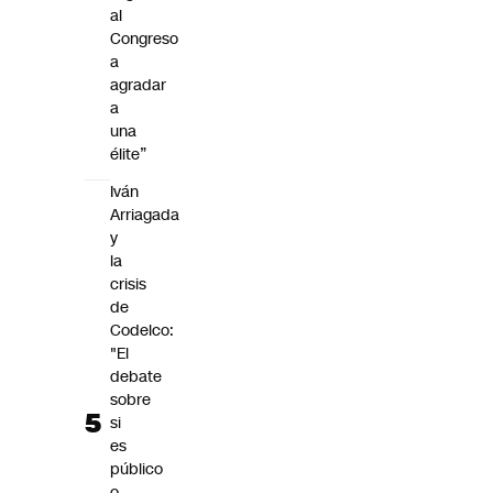
al
Congreso
a
agradar
a
una
élite”
Iván
Arriagada
y
la
crisis
de
Codelco:
"El
debate
sobre
si
es
público
o