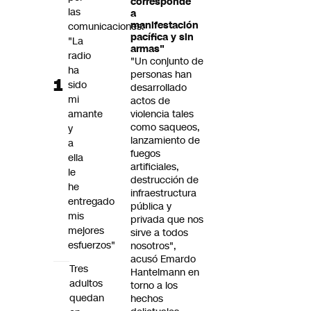
corresponde
Futuro 360
las
a
manifestación
comunicaciones:
Opinión
pacífica y sin
"La
armas"
radio
"Un conjunto de
ha
personas han
sido
desarrollado
mi
actos de
amante
violencia tales
como saqueos,
y
lanzamiento de
a
fuegos
ella
artificiales,
le
destrucción de
he
infraestructura
entregado
pública y
mis
privada que nos
mejores
sirve a todos
esfuerzos"
nosotros",
acusó Emardo
Tres
Hantelmann en
adultos
torno a los
quedan
hechos