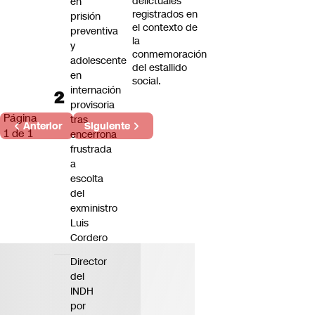
delictuales
en
registrados en
prisión
el contexto de
preventiva
la
y
conmemoración
adolescente
del estallido
en
social.
internación
provisoria
Página
tras
Anterior
Siguiente
1 de 1
encerrona
frustrada
a
escolta
del
exministro
Luis
Cordero
Director
del
INDH
por