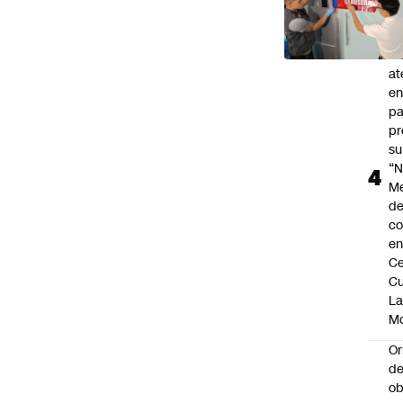
na
Ju
V
at
en
pa
pr
su
“N
M
de
co
en
Ce
Cu
L
M
Or
de
ob