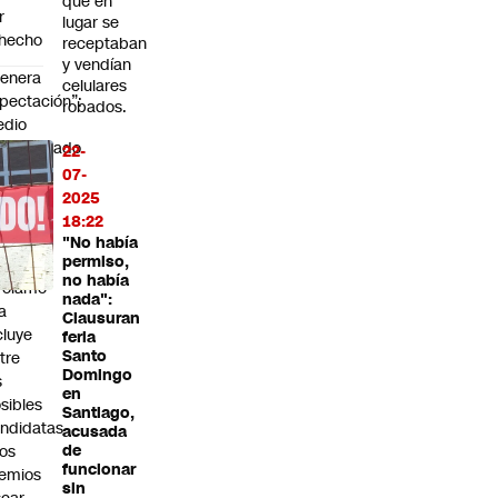
que en
r
lugar se
hecho
receptaban
y vendían
enera
celulares
pectación”:
robados.
edio
pecializado
22-
staca
07-
la
2025
triz
18:22
riana
"No había
permiso,
no había
rolamo
nada":
la
Clausuran
cluye
feria
Santo
tre
Domingo
s
en
sibles
Santiago,
ndidatas
acusada
los
de
funcionar
emios
sin