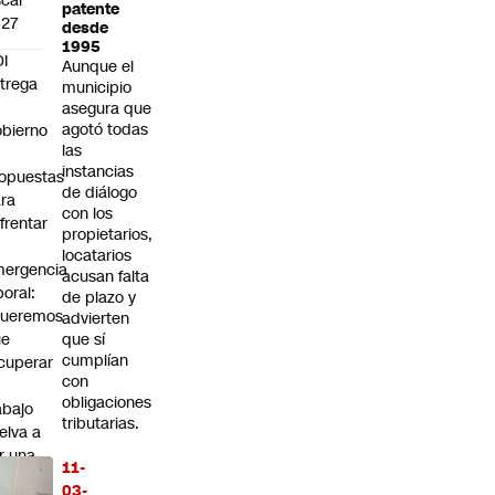
car
patente
027
desde
1995
I
Aunque el
trega
municipio
asegura que
agotó todas
bierno
las
0
instancias
opuestas
de diálogo
ra
con los
frentar
propietarios,
locatarios
ergencia
acusan falta
boral:
de plazo y
Queremos
advierten
ue
que sí
cumplían
cuperar
con
obligaciones
abajo
tributarias.
elva a
r una
11-
ioridad
03-