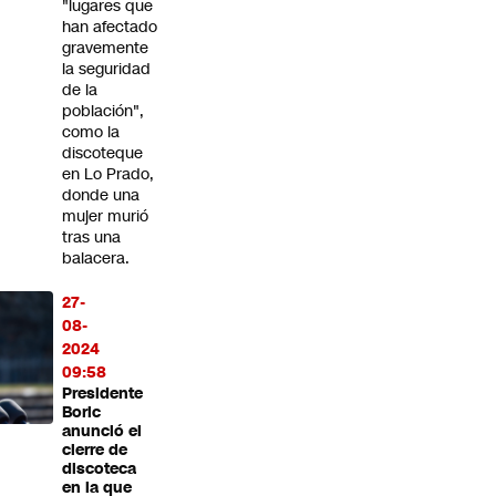
"lugares que
han afectado
gravemente
la seguridad
de la
población",
como la
discoteque
en Lo Prado,
donde una
mujer murió
tras una
balacera.
27-
08-
2024
09:58
Presidente
Boric
anunció el
cierre de
discoteca
en la que