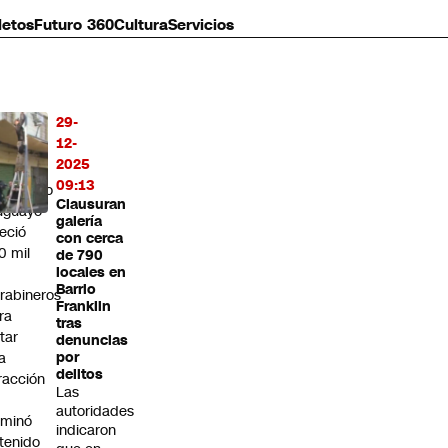
letos
Futuro 360
Cultura
Servicios
29-
MÁS
12-
O
2025
09:13
udadano
Clausuran
uguayo
galería
reció
con cerca
0 mil
de 790
locales en
Barrio
rabineros
Franklin
ra
tras
itar
denuncias
a
por
delitos
fracción
Las
autoridades
rminó
indicaron
tenido