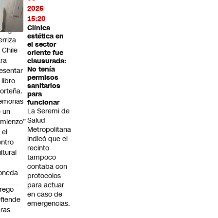
cional”
2025
15:20
lieta
Clínica
enegas
estética en
erriza
el sector
 Chile
oriente fue
ra
clausurada:
No tenía
esentar
permisos
 libro
sanitarios
orteña.
para
emorias
funcionar
La Seremi de
 un
Salud
mienzo”
Metropolitana
 el
indicó que el
ntro
recinto
ltural
tampoco
a
contaba con
oneda
protocolos
para actuar
rego
en caso de
fiende
emergencias.
ras