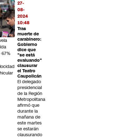
n
27-
aza
08-
lia
2024
as
10:48
tudio
Tras
ue
muerte de
carabinero:
vela
Gobierno
ída
dice que
e 67%
"se está
n
evaluando"
clausurar
locidad
el Teatro
hicular
Caupolicán
El delegado
presidencial
de la Región
Metropolitana
afirmó que
durante la
mañana de
este martes
se estarán
clausurando