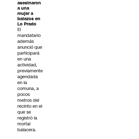
asesinaron
a una
mujer a
balazos en
Lo Prado
El
mandatario
además
anunció que
participará
en una
actividad,
previamente
agendada
en la
comuna, a
pocos
metros del
recinto en el
que se
registró la
mortal
balacera.