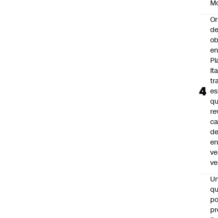
M
Or
de
ob
e
Pl
Ita
tr
es
q
re
ca
d
e
ve
ve
U
qu
po
pr