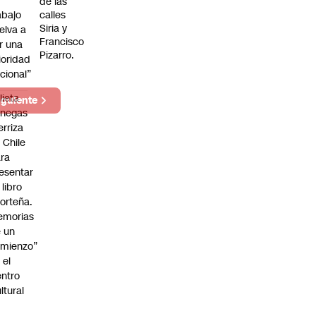
de las
abajo
calles
Siria y
elva a
Francisco
r una
Pizarro.
ioridad
cional”
lieta
iguiente
enegas
erriza
 Chile
ra
esentar
 libro
orteña.
emorias
 un
mienzo”
 el
ntro
ltural
a