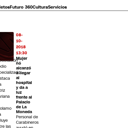
letos
Futuro 360
Cultura
Servicios
08-
MÁS
10-
O
2018
13:30
enera
Mujer
pectación”:
no
dio
alcanzó
pecializado
a llegar
al
staca
hospital
a
y da a
triz
luz
riana
frente al
Palacio
de La
rolamo
Moneda
a
Personal de
cluye
Carabineros
tre las
ayudó en