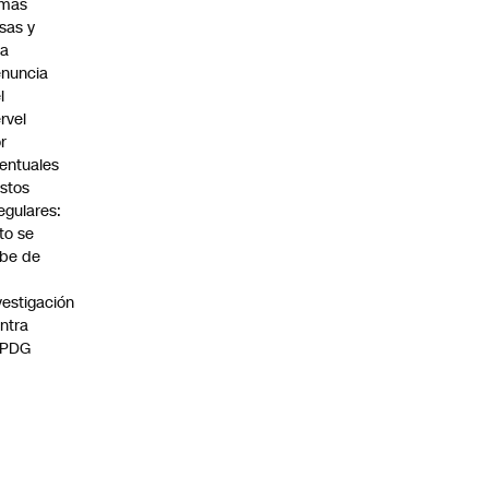
rmas
lsas y
na
nuncia
l
rvel
r
entuales
stos
regulares:
to se
be de
vestigación
ntra
 PDG