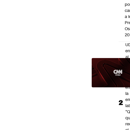
po
ca
a 
Pr
Os
20
UD
en
al
Go
2
pr
pa
en
la
em
la
“
q
re