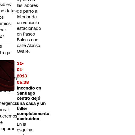
sibles
las labores
ndidatas
de parto al
interior de
los
un vehículo
emios
estacionado
car
en Paseo
27
Bulnes con
calle Alonso
I
Ovalle.
trega
31-
bierno
01-
0
2013
opuestas
05:38
ra
Incendio en
frentar
Santiago
centro dejó
ergencia
una casa y un
taller
boral:
completamente
Queremos
destruídos
ue
En la
cuperar
esquina