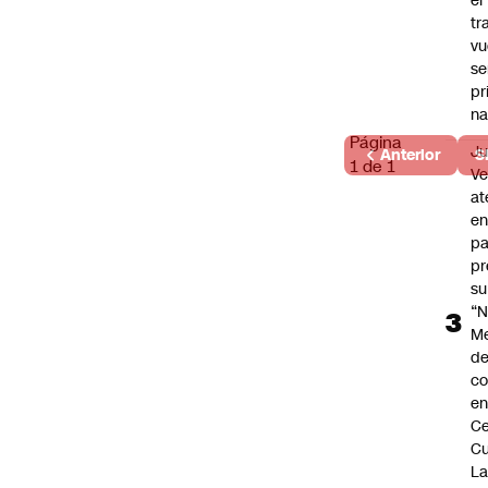
el
tr
vu
se
pr
na
Página
Ju
Anterior
S
1 de 1
V
at
en
pa
pr
su
“N
M
de
co
en
Ce
Cu
L