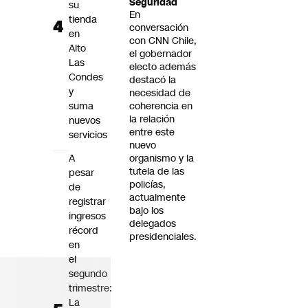
Seguridad
su
En
tienda
conversación
en
con CNN Chile,
Alto
el gobernador
Las
electo además
Condes
destacó la
y
necesidad de
suma
coherencia en
la relación
nuevos
entre este
servicios
nuevo
A
organismo y la
tutela de las
pesar
policías,
de
actualmente
registrar
bajo los
ingresos
delegados
récord
presidenciales.
en
el
segundo
trimestre:
La