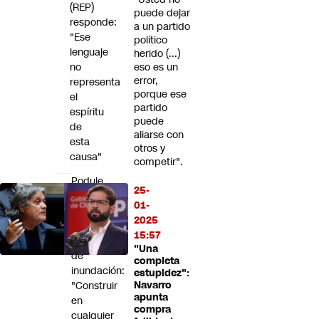
(REP)
puede dejar
responde:
a un partido
"Ese
político
lenguaje
herido (...)
no
eso es un
error,
representa
porque ese
el
partido
espíritu
puede
de
aliarse con
esta
otros y
causa"
competir".
Poduje
25-
y
01-
casas
2025
en
15:57
zonas
"Una
de
completa
inundación:
estupidez":
"Construir
Navarro
apunta
en
compra
cualquier