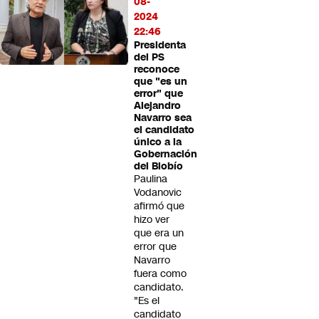
08-
2024
22:46
Presidenta
del PS
reconoce
que "es un
error" que
Alejandro
Navarro sea
el candidato
único a la
Gobernación
del Biobío
Paulina
Vodanovic
afirmó que
hizo ver
que era un
error que
Navarro
fuera como
candidato.
"Es el
candidato