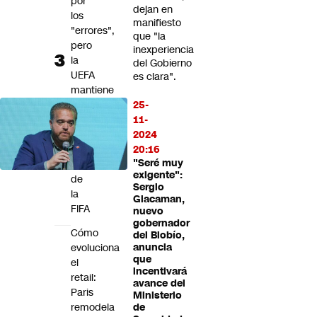
por
dejan en
los
manifiesto
"errores",
que "la
pero
inexperiencia
la
del Gobierno
UEFA
es clara".
mantiene
el
25-
boicot
11-
a
2024
los
20:16
"Seré muy
torneos
exigente":
de
Sergio
la
Giacaman,
FIFA
nuevo
gobernador
Cómo
del Biobío,
evoluciona
anuncia
que
el
incentivará
retail:
avance del
Paris
Ministerio
remodela
de