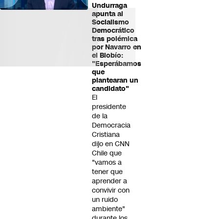
Undurraga
apunta al
Socialismo
Democrático
tras polémica
por Navarro en
el Biobío:
"Esperábamos
que
plantearan un
candidato"
El
presidente
de la
Democracia
Cristiana
dijo en CNN
Chile que
"vamos a
tener que
aprender a
convivir con
un ruido
ambiente"
durante los