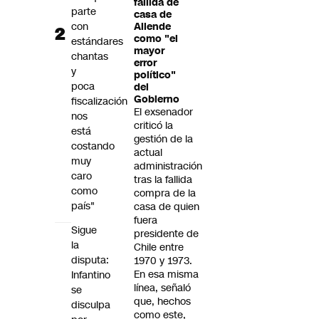
fallida de
parte
casa de
con
Allende
como "el
estándares
mayor
chantas
error
y
político"
poca
del
Gobierno
fiscalización
El exsenador
nos
criticó la
está
gestión de la
costando
actual
muy
administración
caro
tras la fallida
como
compra de la
país"
casa de quien
fuera
Sigue
presidente de
la
Chile entre
disputa:
1970 y 1973.
En esa misma
Infantino
línea, señaló
se
que, hechos
disculpa
como este,