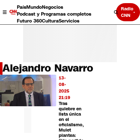
País
Mundo
Negocios
Radio
Podcast y Programas completos
CNN
Futuro 360
Cultura
Servicios
Alejandro Navarro
País
13-
LO
Mundo
08-
MÁS
Negocios
2025
LEÍDO
Deportes
21:19
Tras
Programas completos
quiebre en
Cultura
lista única
Servicios
en el
Bits
oficialismo,
Mulet
CNN Data
plantea:
CNN tiempo