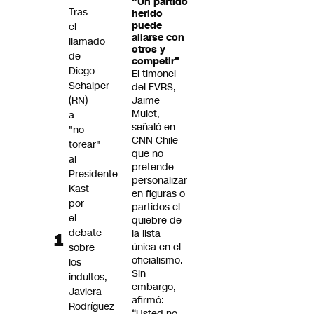
“Un partido
Futuro 360
Tras
herido
puede
el
Opinión
aliarse con
llamado
otros y
de
competir"
Diego
El timonel
Schalper
del FVRS,
(RN)
Jaime
Mulet,
a
señaló en
"no
CNN Chile
torear"
que no
al
pretende
Presidente
personalizar
Kast
en figuras o
por
partidos el
el
quiebre de
debate
la lista
única en el
sobre
oficialismo.
los
Sin
indultos,
embargo,
Javiera
afirmó:
Rodríguez
“Usted no