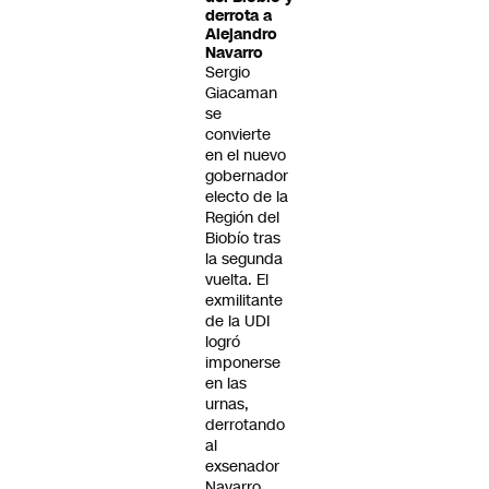
derrota a
Alejandro
Navarro
Sergio
Giacaman
se
convierte
en el nuevo
gobernador
electo de la
Región del
Biobío tras
la segunda
vuelta. El
exmilitante
de la UDI
logró
imponerse
en las
urnas,
derrotando
al
exsenador
Navarro.