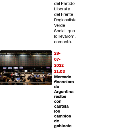
del Partido
Liberal y
del Frente
Regionalista
Verde
Social, que
lo llevaron",
comentó.
28-
07-
2022
21:03
Mercado
financiero
de
Argentina
recibe
con
cautela
los
cambios
de
gabinete