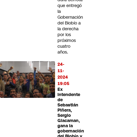
que entregó
la
Gobernación
del Biobío a
la derecha
por los
próximos
cuatro
años.
24-
11-
2024
19:05
Ex
intendente
de
Sebastián
Piñera,
Sergio
Giacaman,
gana la
gobernación
del Biobío y