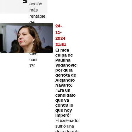
acción
más
rentable
del
24-
S&P
11-
500
2024
este
21:51
año
El mea
cae
culpa de
casi
Paulina
Vodanovic
7%
por dura
derrota de
Alejandro
Navarro:
"Era un
candidato
que va
contra lo
que hoy
imperó"
El exsenador
sufrió una
dura derrota