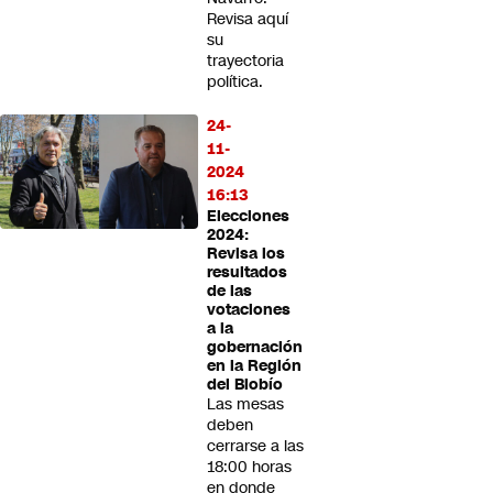
Revisa aquí
su
trayectoria
política.
24-
11-
2024
16:13
Elecciones
2024:
Revisa los
resultados
de las
votaciones
a la
gobernación
en la Región
del Biobío
Las mesas
deben
cerrarse a las
18:00 horas
en donde