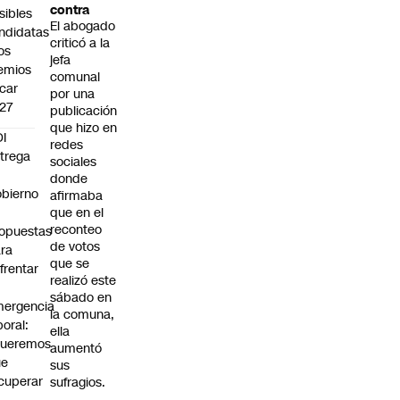
contra
sibles
El abogado
ndidatas
criticó a la
los
jefa
emios
comunal
car
por una
27
publicación
que hizo en
I
redes
trega
sociales
donde
bierno
afirmaba
0
que en el
reconteo
opuestas
de votos
ra
que se
frentar
realizó este
sábado en
ergencia
la comuna,
boral:
ella
Queremos
aumentó
ue
sus
cuperar
sufragios.