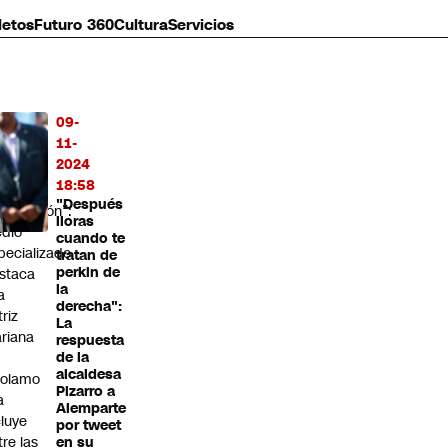
letos
Futuro 360
Cultura
Servicios
09-
MÁS
11-
O
2024
18:58
enera
"Después
pectación”:
lloras
dio
cuando te
pecializado
tratan de
perkin de
staca
la
a
derecha":
triz
La
riana
respuesta
de la
alcaldesa
rolamo
Pizarro a
a
Alemparte
cluye
por tweet
tre las
en su