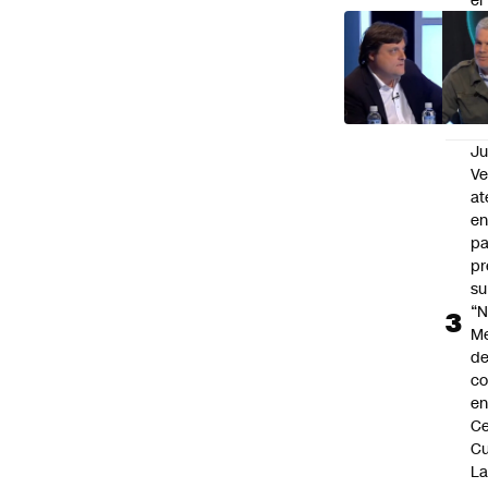
el
tr
vu
se
pr
na
Ju
V
at
en
pa
pr
su
“N
M
de
co
en
Ce
Cu
L