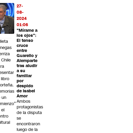
27-
abajo
08-
elva a
2024
r una
01:06
ioridad
"Mírame a
cional”
los ojos":
El tenso
lieta
cruce
enegas
entre
erriza
Guarello y
 Chile
Alemparte
tras aludir
ra
a su
esentar
familiar
 libro
por
orteña.
despido
emorias
de Isabel
Amor
 un
Ambos
mienzo”
protagonistas
 el
de la disputa
ntro
se
ltural
encontraron
a
luego de la