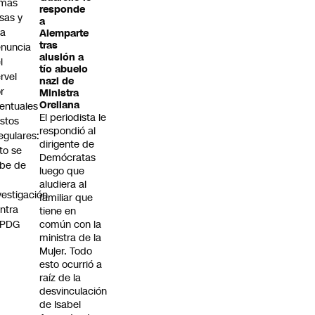
rmas
responde
lsas y
a
na
Alemparte
tras
nuncia
alusión a
l
tío abuelo
rvel
nazi de
r
Ministra
Orellana
entuales
El periodista le
stos
respondió al
regulares:
dirigente de
to se
Demócratas
be de
luego que
aludiera al
vestigación
familiar que
ntra
tiene en
 PDG
común con la
ministra de la
Mujer. Todo
esto ocurrió a
raíz de la
desvinculación
de Isabel