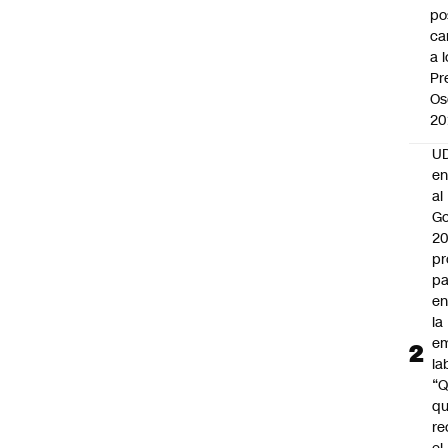
po
ca
a 
Pr
Os
20
UD
en
al
Go
2
pr
pa
en
la
em
la
“
q
re