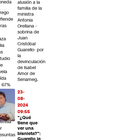
oneda
alusión a la
familia de la
rego
ministra
fiende
Antonia
ras
Orellana -
sobrina de
n
Juan
aza
Cristóbal
lia
Guarello- por
as
la
tudio
devinculación
ue
de Isabel
vela
Amor de
ída
Senameg.
e 67%
n
23-
locidad
08-
hicular
2024
09:55
na
"¿Qué
erella
tiene que
r
ver una
bisnieta?":
esuntas
Guarello le