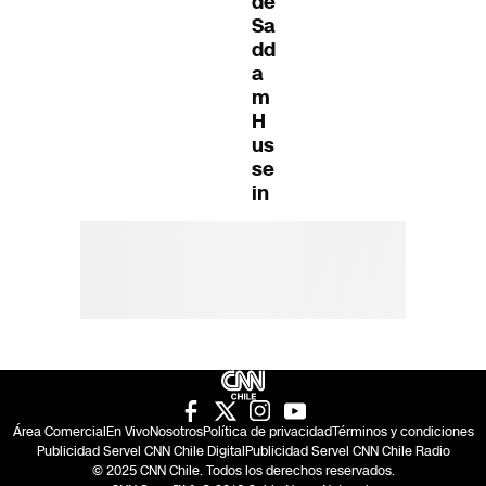
de
Sa
dd
a
m
H
us
se
in
Área Comercial
En Vivo
Nosotros
Política de privacidad
Términos y condiciones
Publicidad Servel CNN Chile Digital
Publicidad Servel CNN Chile Radio
© 2025 CNN Chile. Todos los derechos reservados.