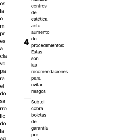
es
centros
la
de
e
estética
m
ante
aumento
pr
de
es
procedimientos:
a
Estas
cla
son
ve
las
pa
recomendaciones
ra
para
evitar
el
riesgos
de
sa
Subtel
rro
cobra
boletas
llo
de
de
garantía
la
por
ag