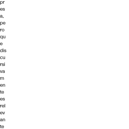
pr
es
a,
pe
ro
qu
e
dis
cu
rsi
va
m
en
te
es
rel
ev
an
te