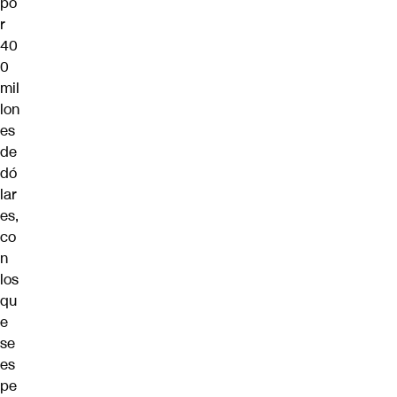
po
r
40
0
mil
lon
es
de
dó
lar
es,
co
n
los
qu
e
se
es
pe