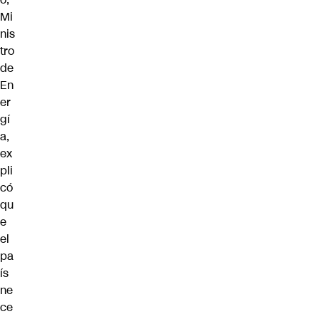
Mi
nis
tro
de
En
er
gí
a,
ex
pli
có
qu
e
el
pa
ís
ne
ce