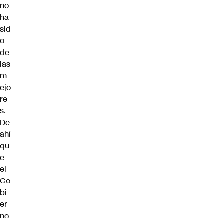
no
ha
sid
o
de
las
m
ejo
re
s.
De
ahí
qu
e
el
Go
bi
er
no