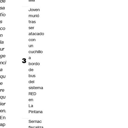
allá”
de
sa
Joven
fío
murió
s
tras
ser
co
atacado
n
con
la
un
ur
cuchillo
ge
a
nci
bordo
a
de
bus
qu
del
e
sistema
re
RED
qu
en
ier
La
en.
Pintana
En
Sernac
ap
fiscaliza