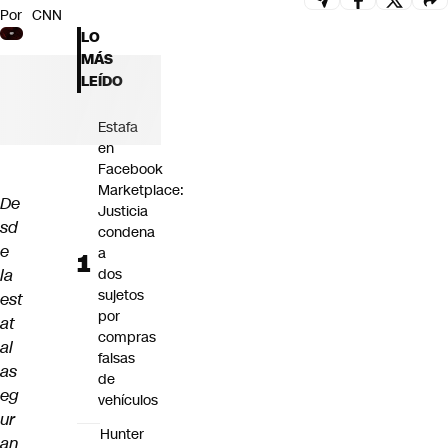
Por
CNN
Futuro 360
LO
Opinión
MÁS
LEÍDO
Estafa
en
Facebook
Marketplace:
De
Justicia
sd
condena
e
a
la
dos
sujetos
est
por
at
compras
al
falsas
as
de
eg
vehículos
ur
Hunter
an