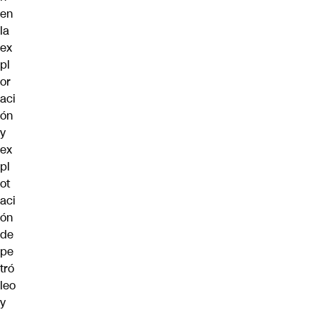
en
la
ex
pl
or
aci
ón
y
ex
pl
ot
aci
ón
de
pe
tró
leo
y