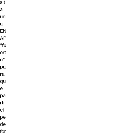
sit
a
un
a
EN
AP
“fu
ert
e”
pa
ra
qu
e
pa
rti
ci
pe
de
for