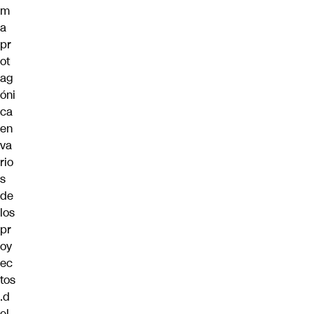
m
a
pr
ot
ag
óni
ca
en
va
rio
s
de
los
pr
oy
ec
tos
.d
el