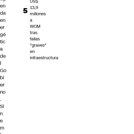
US$
en
13,9
da
millones
en
a
WOM
er
tras
gé
fallas
tic
"graves"
a
en
de
infraestructura
l
Go
bi
er
no
.
Si
n
e
m