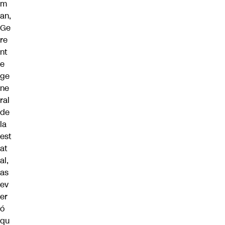
m
an,
Ge
re
nt
e
ge
ne
ral
de
la
est
at
al,
as
ev
er
ó
qu