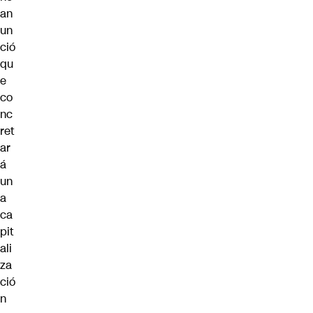
an
un
ció
qu
e
co
nc
ret
ar
á
un
a
ca
pit
ali
za
ció
n