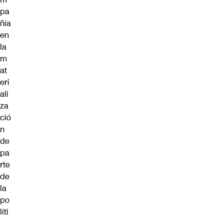
pa
ñía
en
la
m
at
eri
ali
za
ció
n
de
pa
rte
de
la
po
líti