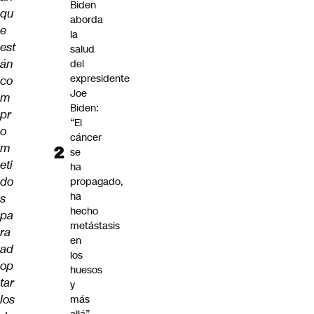
Biden
qu
aborda
e
la
est
salud
án
del
expresidente
co
Joe
m
Biden:
pr
“El
o
cáncer
m
se
eti
ha
do
propagado,
ha
s
hecho
pa
metástasis
ra
en
ad
los
op
huesos
tar
y
los
más