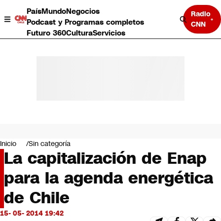
País
Mundo
Negocios
Radio
Podcast y Programas completos
CNN
Futuro 360
Cultura
Servicios
País
Mundo
Negocios
Inicio
Sin categoría
La capitalización de Enap
Deportes
Programas completos
para la agenda energética
Cultura
Servicios
de Chile
Bits
CNN Data
15- 05- 2014 19:42
CNN tiempo