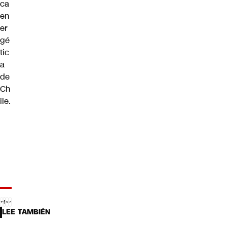
ca
en
er
gé
tic
a
de
Ch
ile.
LEE TAMBIÉN