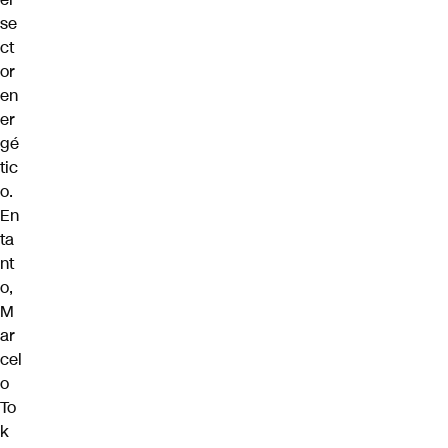
se
ct
or
en
er
gé
tic
o.
En
ta
nt
o,
M
ar
cel
o
To
k