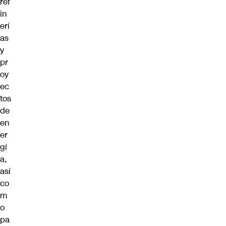
ref
in
erí
as
y
pr
oy
ec
tos
de
en
er
gí
a,
así
co
m
o
pa