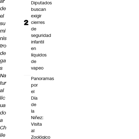
ar
Diputados
de
buscan
el
exigir
cierres
su
de
mi
seguridad
nis
infantil
tro
en
de
líquidos
ga
de
s
vapeo
Na
Panoramas
tur
por
al
el
lic
Día
de
ua
la
do
Niñez:
a
Visita
Ch
al
ile
Zoológico