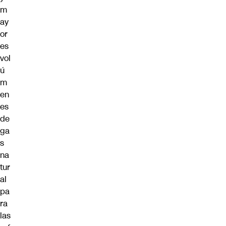
m
ay
or
es
vol
ú
m
en
es
de
ga
s
na
tur
al
pa
ra
las