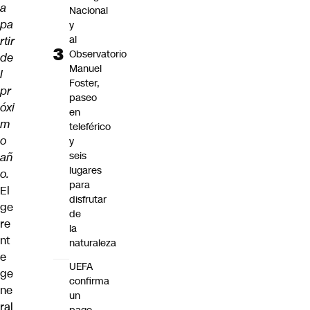
a
Nacional
pa
y
al
rtir
Observatorio
de
Manuel
l
Foster,
pr
paseo
óxi
en
m
teleférico
o
y
seis
añ
lugares
o.
para
El
disfrutar
ge
de
re
la
nt
naturaleza
e
UEFA
ge
confirma
ne
un
ral