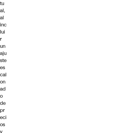
tu
al,
al
inc
lui
r
un
aju
ste
es
cal
on
ad
o
de
pr
eci
os
y