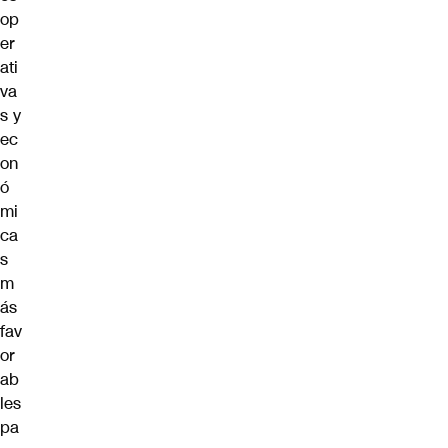
op
er
ati
va
s y
ec
on
ó
mi
ca
s
m
ás
fav
or
ab
les
pa