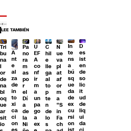
LEE TAMBIÉN
D
In
U
Tri
Pa
C
N
A
es
te
EF
bu
no
hil
ue
nt
ist
ns
A
na
ra
e
va
e
en
a
co
l
m
lle
pl
al
de
bú
nf
or
as
ga
at
za
so
sq
ir
de
po
al
af
de
lic
ue
m
na
r
to
or
in
it
da
a
bl
el
p
m
to
ud
de
un
oq
Dí
te
a
xi
de
ex
pa
ue
a
n
“S
ca
liq
cu
go
ar
de
de
in
ci
ui
rsi
a
sit
la
lo
Fa
on
da
on
ex
io
Ni
s
ch
es
ci
ist
e
s
ñe
pa
ad