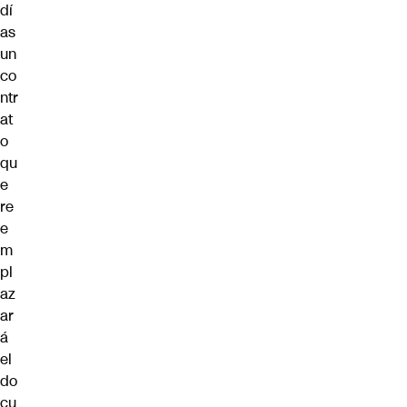
dí
as
un
co
ntr
at
o
qu
e
re
e
m
pl
az
ar
á
el
do
cu