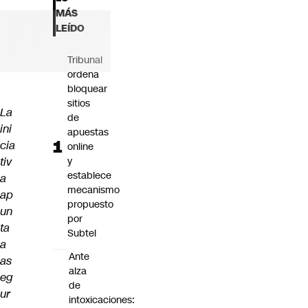
Futuro 360
MÁS
Opinión
LEÍDO
Tribunal
ordena
bloquear
sitios
La
de
ini
apuestas
cia
online
tiv
y
establece
a
mecanismo
ap
propuesto
un
por
ta
Subtel
a
Ante
as
alza
eg
de
ur
intoxicaciones: