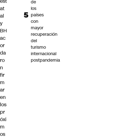
est
de
at
los
países
al
con
y
mayor
BH
recuperación
ac
del
or
turismo
da
internacional
ro
postpandemia
n
fir
m
ar
en
los
pr
óxi
m
os