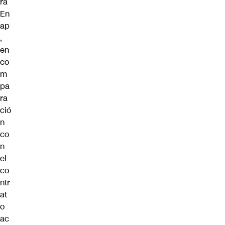
ra
En
ap
,
en
co
m
pa
ra
ció
n
co
n
el
co
ntr
at
o
ac