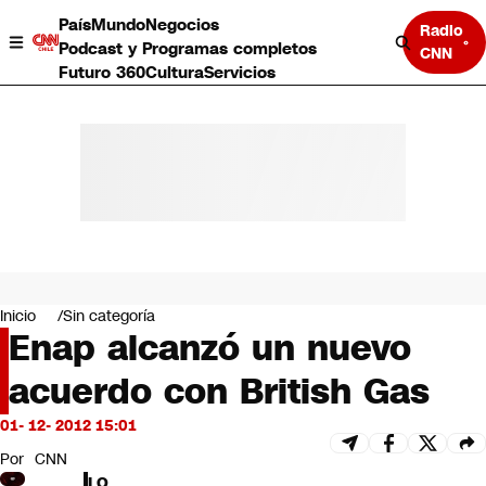
País
Mundo
Negocios
Radio
Podcast y Programas completos
CNN
Futuro 360
Cultura
Servicios
País
Mundo
Negocios
Inicio
Sin categoría
Enap alcanzó un nuevo
Deportes
Programas completos
acuerdo con British Gas
Cultura
Servicios
01- 12- 2012 15:01
Bits
CNN Data
Por
CNN
CNN tiempo
LO