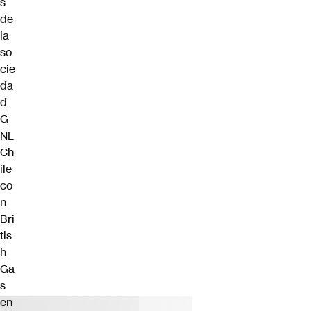
s
de
la
so
cie
da
d
G
NL
Ch
ile
co
n
Bri
tis
h
Ga
s
en