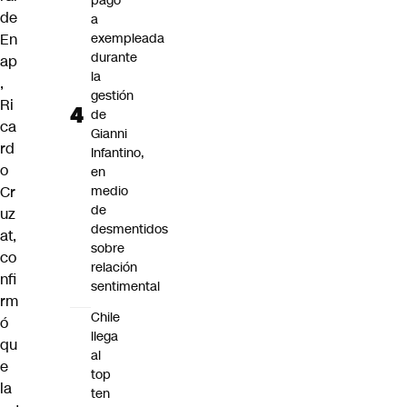
pago
de
a
En
exempleada
durante
ap
la
,
gestión
Ri
de
ca
Gianni
rd
Infantino,
o
en
Cr
medio
de
uz
desmentidos
at,
sobre
co
relación
nfi
sentimental
rm
Chile
ó
llega
qu
al
e
top
la
ten