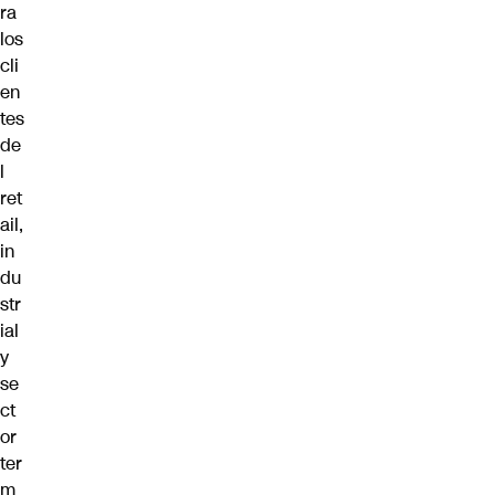
ra
los
cli
en
tes
de
l
ret
ail,
in
du
str
ial
y
se
ct
or
ter
m