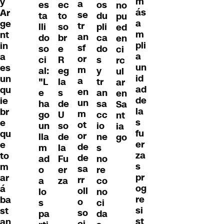
m
y
a
es
ec
os
no
ás
Ar
se
ta
to
du
pu
a
ge
tr
lli
so
pli
ed
m
nt
an
do
br
ca
en
pli
in
sf
so
e
do
ci
a
a
or
ci
R
s
rc
un
es
m
al:
eg
y
ul
id
un
a
"L
la
tr
ar
ad
qu
en
e
s
an
en
de
ie
un
ha
de
sa
Sa
la
br
m
go
U
cc
nt
s
e
ot
un
so
io
ia
fu
qu
or
lla
de
ne
go
er
e
de
m
la
s
za
to
de
ad
Fu
no
s
m
sa
o
er
re
pr
ar
rr
a
za
co
og
á
oll
lo
no
re
ba
o
s
ci
si
st
so
pa
da
st
an
ci