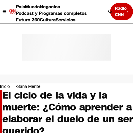
País
Mundo
Negocios
Radio
Podcast y Programas completos
CNN
Futuro 360
Cultura
Servicios
País
Mundo
Negocios
Inicio
Sana Mente
El ciclo de la vida y la
Deportes
Programas completos
muerte: ¿Cómo aprender a
Cultura
Servicios
elaborar el duelo de un ser
Bits
CNN Data
querido?
CNN tiempo