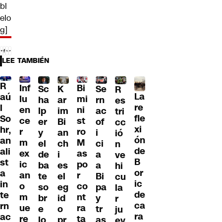
bl
elo
g]
LEE TAMBIÉN
R
Inf
Bi
Sc
K
Se
R
La
aú
lu
mi
ha
ar
rn
es
re
l
en
ni
lp
im
ac
tri
fle
So
ce
st
er
Bi
of
cc
xi
hr,
r
ro
y
an
i
ió
ón
an
m
M
el
ch
ci
n
de
ali
ex
as
de
i
a
ve
B
st
ic
po
ba
es
a
hi
or
a
an
r
te
el
Bi
cu
ic
in
o
co
so
eg
pa
la
de
te
m
nt
br
id
y
r
ca
rn
ue
ra
e
o
tr
ju
ra
ac
re
ta
lo
pr
as
ev