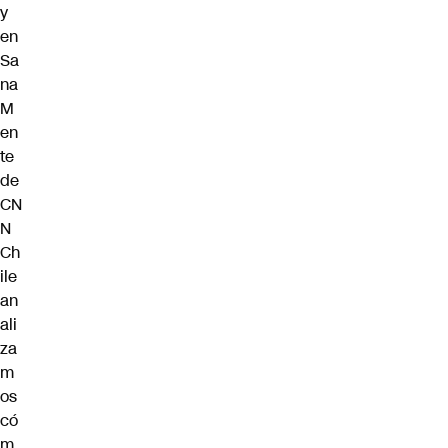
y
en
Sa
na
M
en
te
de
CN
N
Ch
ile
an
ali
za
m
os
có
m