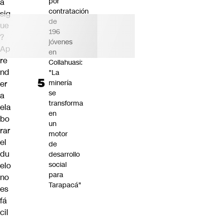
por
a
contratación
sig
de
ue
196
?
jóvenes
Ap
en
re
Collahuasi:
nd
"La
minería
er
se
a
transforma
ela
en
bo
un
rar
motor
el
de
du
desarrollo
social
elo
para
no
Tarapacá"
es
fá
cil