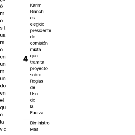
Karim
ó
Bianchi
m
es
o
elegido
sit
presidente
ua
de
rs
comisión
e
mixta
que
en
tramita
un
proyecto
m
sobre
un
Reglas
do
de
en
Uso
el
de
la
qu
Fuerza
e
la
Biministro
vid
Mas