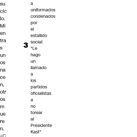
su
a
uniformados
cic
condenados
lo.
por
Mi
el
en
estallido
tra
social:
s
"Le
un
hago
un
os
llamado
na
a
ce
los
n,
partidos
otr
oficialistas
os
a
m
no
torear
ue
al
re
Presidente
n.
Kast"
¿C