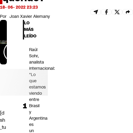
Futuro 360
18- 06- 2022 23:23
Opinión
Por
Joan Xavier Alemany
LO
MÁS
LEÍDO
Raúl
Sohr,
analista
internacional:
"Lo
que
estamos
viendo
entre
Brasil
y
[d
Argentina
sh
es
_tu
un