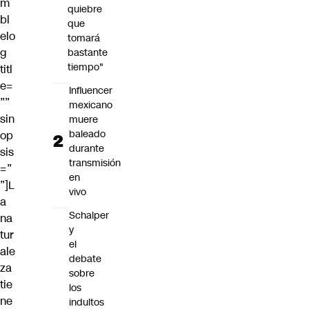
m
quiebre
bl
que
elo
tomará
g
bastante
tiempo"
titl
e=
Influencer
””
mexicano
sin
muere
baleado
op
durante
sis
transmisión
=”
en
”]L
vivo
a
Schalper
na
y
tur
el
ale
debate
za
sobre
tie
los
ne
indultos