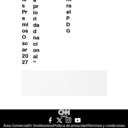
s
ra
pr
Pr
el
io
e
P
ri
mi
D
da
os
G
d
O
na
sc
ci
ar
on
20
al
27
”
Área Comercial
En Vivo
Nosotros
Política de privacidad
Términos y condiciones