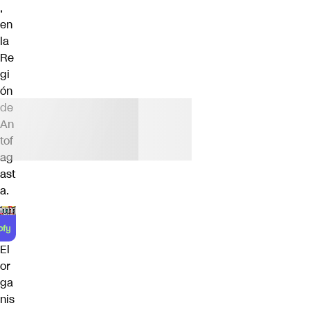
,
en
la
Re
gi
ón
de
An
tof
ag
ast
a.
El
or
ga
nis