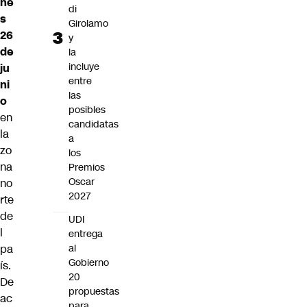
ne
di
s
Girolamo
26
y
de
la
incluye
ju
entre
ni
las
o
posibles
en
candidatas
la
a
zo
los
na
Premios
Oscar
no
2027
rte
de
UDI
l
entrega
al
pa
Gobierno
ís.
20
De
propuestas
ac
para