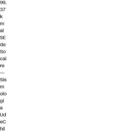
99.
37
k
m
al
SE
de
So
cai
re
—
Sis
m
olo
gí
a
Ud
eC
hil