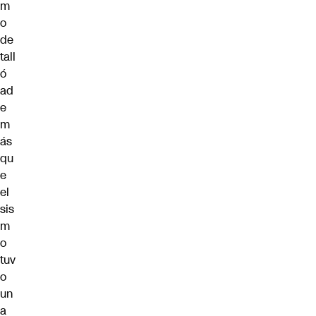
m
o
de
tall
ó
ad
e
m
ás
qu
e
el
sis
m
o
tuv
o
un
a