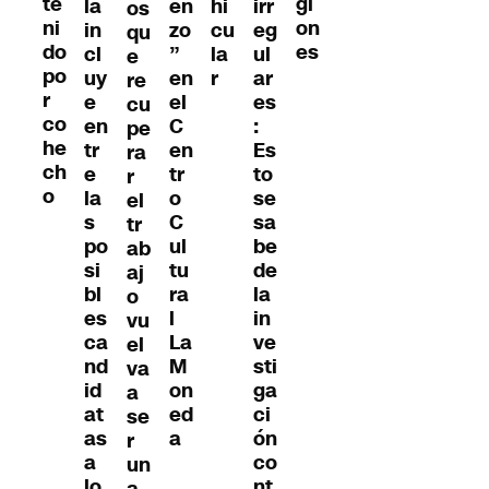
te
gi
la
en
hi
irr
os
ni
on
in
zo
cu
eg
qu
do
es
cl
”
la
ul
e
po
uy
en
r
ar
re
r
e
el
es
cu
co
en
C
:
pe
he
tr
en
Es
ra
ch
e
tr
to
r
o
la
o
se
el
s
C
sa
tr
po
ul
be
ab
si
tu
de
aj
bl
ra
la
o
es
l
in
vu
ca
La
ve
el
nd
M
sti
va
id
on
ga
a
at
ed
ci
se
as
a
ón
r
a
co
un
lo
nt
a