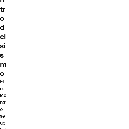
n
tr
o
d
el
si
s
m
o
El
ep
ice
ntr
o
se
ub