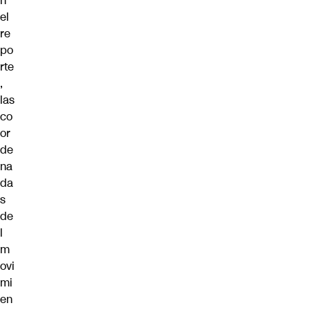
n
el
re
po
rte
,
las
co
or
de
na
da
s
de
l
m
ovi
mi
en