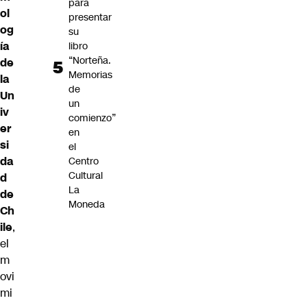
para
ol
presentar
og
su
ía
libro
“Norteña.
de
Memorias
la
de
Un
un
iv
comienzo”
er
en
si
el
da
Centro
Cultural
d
La
de
Moneda
Ch
ile
,
el
m
ovi
mi