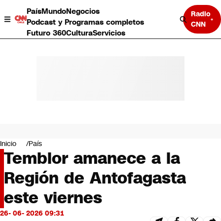
País
Mundo
Negocios
Radio
Podcast y Programas completos
CNN
Futuro 360
Cultura
Servicios
País
Mundo
Negocios
Inicio
País
Temblor amanece a la
Deportes
Programas completos
Región de Antofagasta
Cultura
Servicios
este viernes
Bits
CNN Data
26- 06- 2026 09:31
CNN tiempo