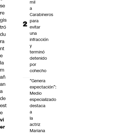
mil
se
a
re
Carabineros
gis
para
tró
evitar
una
du
infracción
ra
y
nt
terminó
e
detenido
la
por
m
cohecho
añ
“Genera
an
expectación”:
a
Medio
de
especializado
est
destaca
a
e
la
vi
actriz
er
Mariana