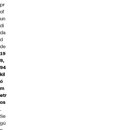
pr
of
un
di
da
d
de
19
9,
94
kil
ó
m
etr
os
.
Se
gú