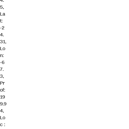
4.
5,
La
t:
-2
4.
31,
Lo
n:
-6
7.
3,
Pr
of:
19
9.9
4,
Lo
c :