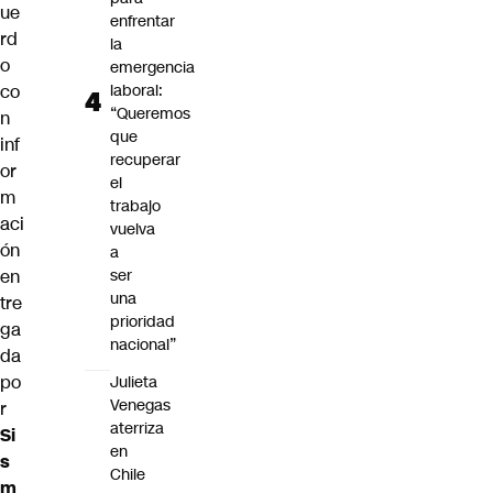
ue
enfrentar
rd
la
o
emergencia
laboral:
co
“Queremos
n
que
inf
recuperar
or
el
m
trabajo
aci
vuelva
ón
a
ser
en
una
tre
prioridad
ga
nacional”
da
po
Julieta
Venegas
r
aterriza
Si
en
s
Chile
m