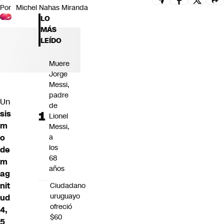
Por
Michel Nahas Miranda
Futuro 360
LO
Opinión
MÁS
LEÍDO
Muere
Jorge
Messi,
padre
Un
de
sis
Lionel
m
Messi,
a
o
los
de
68
m
años
ag
nit
Ciudadano
uruguayo
ud
ofreció
4,
$60
5