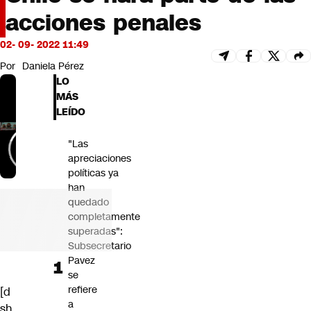
Futuro 360
acciones penales
Opinión
02- 09- 2022 11:49
Por
Daniela Pérez
LO
MÁS
LEÍDO
"Las
apreciaciones
políticas ya
han
quedado
completamente
superadas":
Subsecretario
Pavez
se
refiere
[d
a
sh