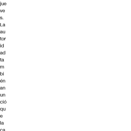
jue
ve
s
.
La
au
tor
id
ad
ta
m
bi
én
an
un
ció
qu
e
la
ca