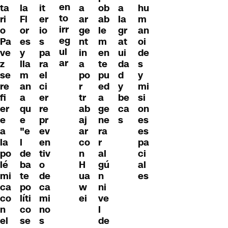
en
ta
la
it
a
ob
a
hu
to
ri
Fl
er
ar
ab
la
m
irr
o
or
io
ge
le
gr
an
eg
Pa
es
s
nt
m
at
oi
ul
ve
y
pa
in
en
ui
de
ar
z
lla
ra
a
te
da
s
se
m
el
po
pu
d
y
re
an
ci
r
ed
y
mi
fi
a
er
tr
a
be
si
er
qu
re
ab
ge
ca
on
e
e
pr
aj
ne
s
es
a
"e
ev
ar
ra
es
la
l
en
co
r
pa
po
de
tiv
n
al
ci
lé
ba
o
H
gú
al
mi
te
de
ua
n
es
ca
po
ca
w
ni
co
líti
mi
ei
ve
n
co
no
l
el
se
s
de