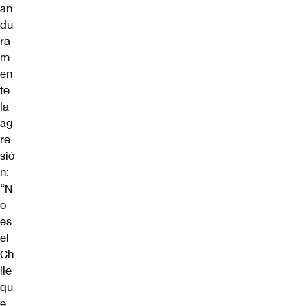
an
du
ra
m
en
te
la
ag
re
sió
n:
“N
o
es
el
Ch
ile
qu
e