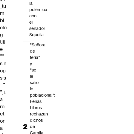
la
_tu
polémica
m
con
bl
el
elo
senador
g
Squella
titl
"Señora
e=
de
””
feria"
sin
y
"se
op
le
sis
salió
=”
lo
”]L
poblacional":
a
Ferias
re
Libres
ct
rechazan
dichos
or
de
a
Camila