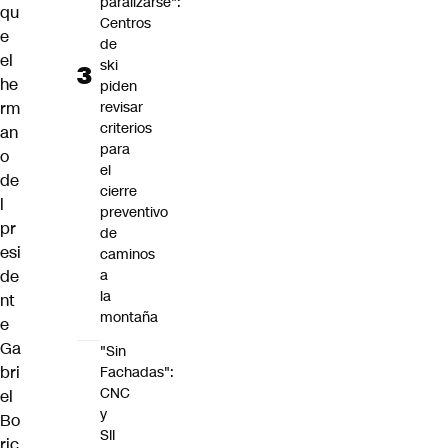
paralizarse":
qu
Centros
e
de
el
ski
he
piden
rm
revisar
criterios
an
para
o
el
de
cierre
l
preventivo
pr
de
esi
caminos
de
a
la
nt
montaña
e
Ga
"Sin
bri
Fachadas":
CNC
el
y
Bo
SII
ric