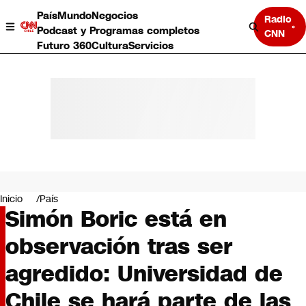
País
Mundo
Negocios
Radio
Podcast y Programas completos
CNN
Futuro 360
Cultura
Servicios
País
Mundo
Negocios
Inicio
País
Simón Boric está en
Deportes
Programas completos
observación tras ser
Cultura
Servicios
agredido: Universidad de
Bits
CNN Data
Chile se hará parte de las
CNN tiempo