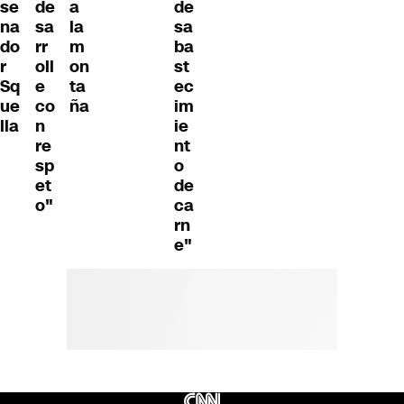
se
de
a
de
na
sa
la
sa
do
rr
m
ba
r
oll
on
st
Sq
e
ta
ec
ue
co
ña
im
lla
n
ie
re
nt
sp
o
et
de
o"
ca
rn
e"