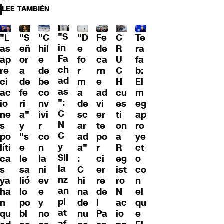
LEE TAMBIÉN
"S
"L
"S
"C
"D
Fe
C
Te
in
as
eñ
hil
e
de
R
ra
Fa
ap
or
e
fo
ca
U
fa
ch
re
a
de
r
rn
C
b:
ad
ci
de
be
m
e
H
El
as
ac
fe
co
a
ad
cu
m
":
io
ri
nv
de
vi
es
eg
C
ne
a"
ivi
sc
er
ti
ap
N
s
y
r
ar
te
on
ro
C
po
"s
co
ad
po
a
ye
y
líti
e
n
a"
r
R
ct
SII
ca
le
la
:
ci
eg
o
la
s
sa
ni
C
er
ist
co
nz
ya
lió
ev
hi
re
ro
n
an
ha
lo
e
na
de
N
el
pl
n
po
y
de
l
ac
qu
at
qu
bl
no
nu
Pa
io
e
af