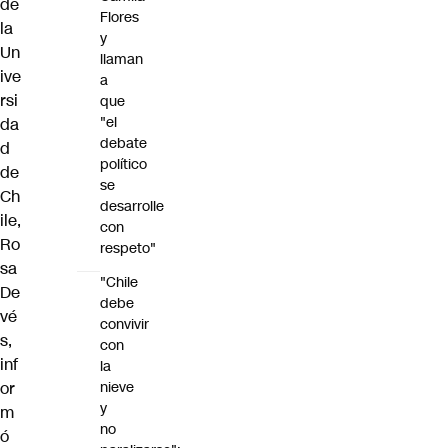
de
Flores
la
y
Un
llaman
ive
a
rsi
que
"el
da
debate
d
político
de
se
Ch
desarrolle
ile,
con
Ro
respeto"
sa
"Chile
De
debe
vé
convivir
s
,
con
inf
la
or
nieve
y
m
no
ó