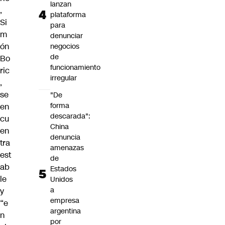
lanzan
,
plataforma
Si
para
m
denunciar
ón
negocios
de
Bo
funcionamiento
ric
irregular
,
se
"De
forma
en
descarada":
cu
China
en
denuncia
tra
amenazas
est
de
ab
Estados
le
Unidos
a
y
empresa
“e
argentina
n
por