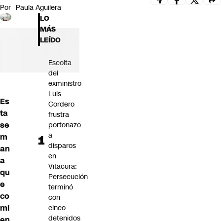
Por
Paula Aguilera
Futuro 360
LO
Opinión
MÁS
LEÍDO
Escolta
del
exministro
Luis
Es
Cordero
ta
frustra
se
portonazo
a
m
disparos
an
en
a
Vitacura:
qu
Persecución
e
terminó
co
con
mi
cinco
detenidos
en