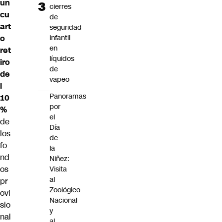
un
cierres
cu
de
art
seguridad
infantil
o
en
ret
líquidos
iro
de
de
vapeo
l
Panoramas
10
por
%
el
de
Día
los
de
fo
la
nd
Niñez:
os
Visita
al
pr
Zoológico
ovi
Nacional
sio
y
nal
al