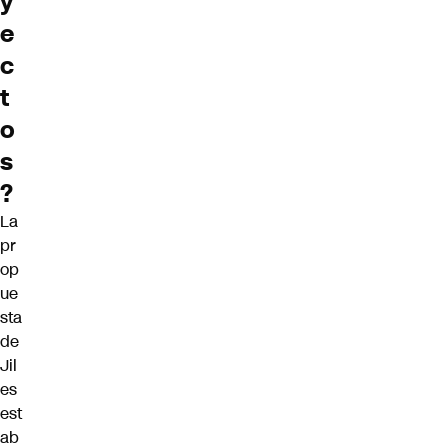
y
e
c
t
o
s
?
La
pr
op
ue
sta
de
Jil
es
est
ab