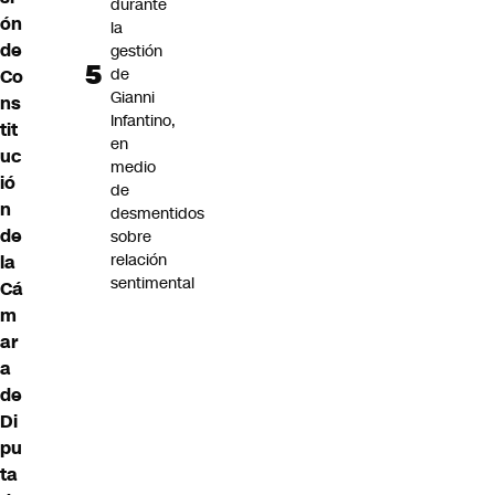
durante
ón
la
de
gestión
de
Co
Gianni
ns
Infantino,
tit
en
uc
medio
ió
de
n
desmentidos
de
sobre
relación
la
sentimental
Cá
m
ar
a
de
Di
pu
ta