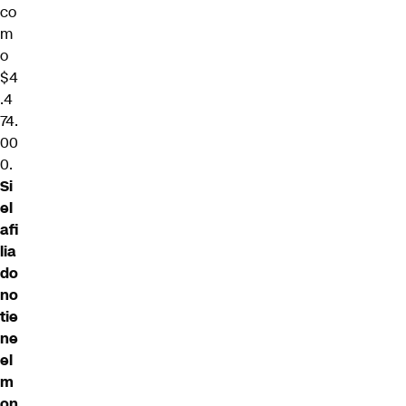
co
m
o
$4
.4
74.
00
0.
Si
el
afi
lia
do
no
tie
ne
el
m
on