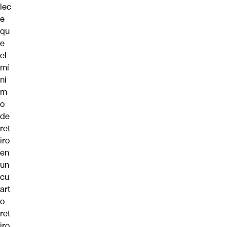
lec
e
qu
e
el
mí
ni
m
o
de
ret
iro
en
un
cu
art
o
ret
iro