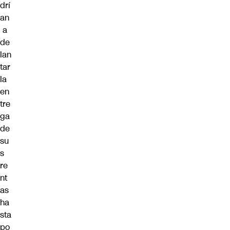
drí
an
a
de
lan
tar
la
en
tre
ga
de
su
s
re
nt
as
ha
sta
po