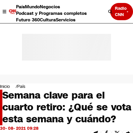
País
Mundo
Negocios
Radio
Podcast y Programas completos
CNN
Futuro 360
Cultura
Servicios
País
Mundo
Negocios
Inicio
País
Semana clave para el
Deportes
Programas completos
cuarto retiro: ¿Qué se vota
Cultura
Servicios
esta semana y cuándo?
Bits
CNN Data
30- 08- 2021 09:28
CNN tiempo