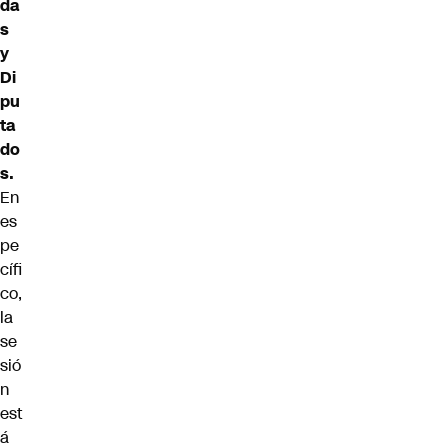
da
s
y
Di
pu
ta
do
s.
En
es
pe
cífi
co,
la
se
sió
n
est
á