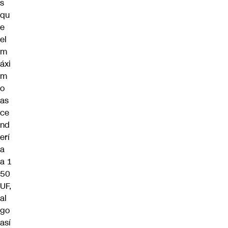
s
qu
e
el
m
áxi
m
o
as
ce
nd
erí
a
a 1
50
UF,
al
go
así