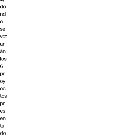
do
nd
e
se
vot
ar
án
los
6
pr
oy
ec
tos
pr
es
en
ta
do