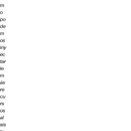
m
o
po
de
m
os
iny
ec
tar
le
m
ás
re
cu
rs
os
al
sis