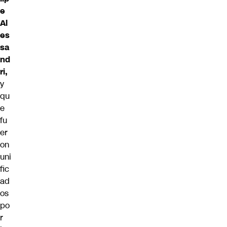
e
Al
es
sa
nd
ri,
y
qu
e
fu
er
on
uni
fic
ad
os
po
r