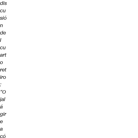
dis
cu
sió
n
de
l
cu
art
o
ret
iro
:
“O
jal
á
gir
e
a
có