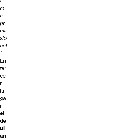
te
m
a
pr
evi
sio
nal
”
En
ter
ce
r
lu
ga
r,
el
de
Bi
an