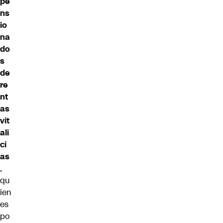
pe
ns
io
na
do
s
de
re
nt
as
vit
ali
ci
as
,
qu
ien
es
po