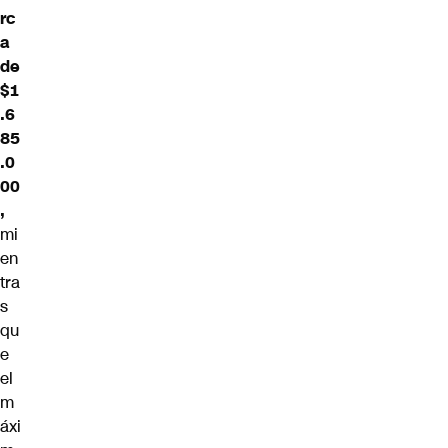
rc
a
de
$1
.6
85
.0
00
,
mi
en
tra
s
qu
e
el
m
áxi