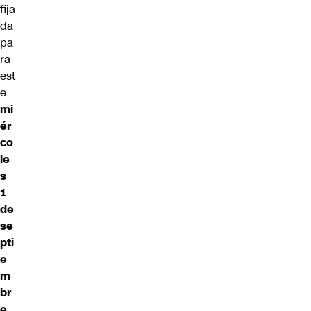
fija
da
pa
ra
est
e
mi
ér
co
le
s
1
de
se
pti
e
m
br
e,