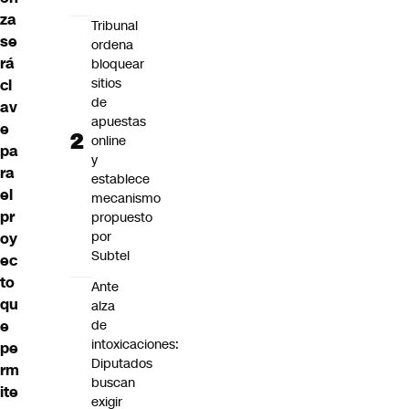
za
Tribunal
se
ordena
rá
bloquear
sitios
cl
de
av
apuestas
e
online
pa
y
ra
establece
el
mecanismo
pr
propuesto
por
oy
Subtel
ec
to
Ante
qu
alza
de
e
intoxicaciones:
pe
Diputados
rm
buscan
ite
exigir