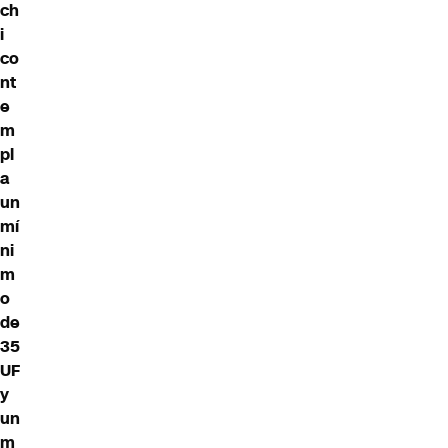
ch
i
co
nt
e
m
pl
a
un
mí
ni
m
o
de
35
UF
y
un
m