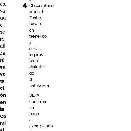
es,
Observatorio
ya
Manuel
qu
Foster,
paseo
e
en
se
teleférico
re
y
ali
seis
za
lugares
rá
para
su
disfrutar
de
vo
la
ta
naturaleza
ci
ón
UEFA
confirma
en
un
la
pago
Co
a
mi
exempleada
si