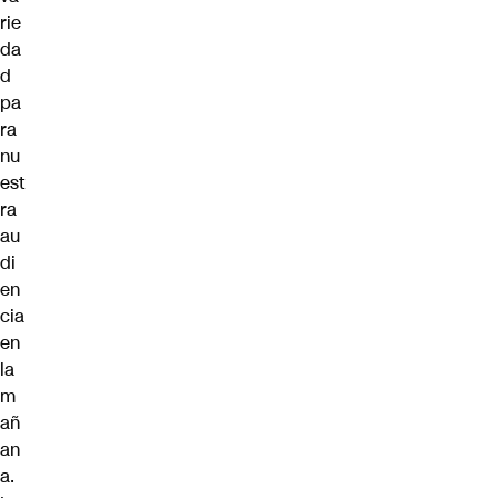
rie
da
d
pa
ra
nu
est
ra
au
di
en
cia
en
la
m
añ
an
a.