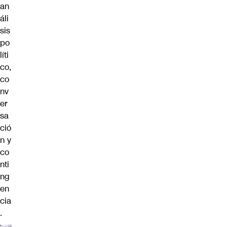
an
áli
sis
po
líti
co,
co
nv
er
sa
ció
n y
co
nti
ng
en
cia
.