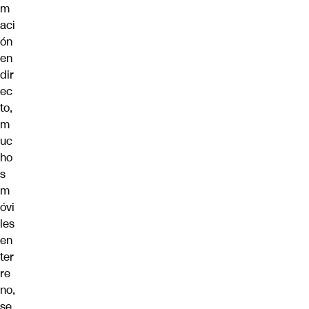
m
aci
ón
en
dir
ec
to,
m
uc
ho
s
m
óvi
les
en
ter
re
no,
se