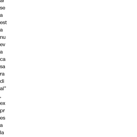
ar
se
a
est
a
nu
ev
a
ca
sa
ra
di
al”
,
ex
pr
es
a
la