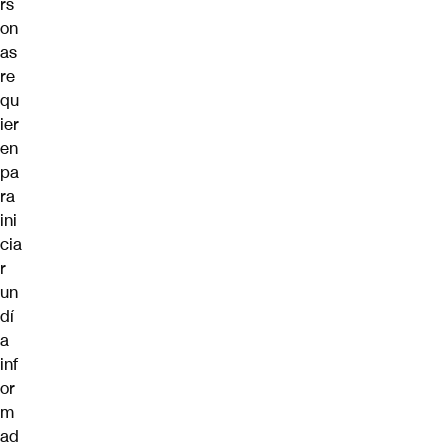
rs
on
as
re
qu
ier
en
pa
ra
ini
cia
r
un
dí
a
inf
or
m
ad