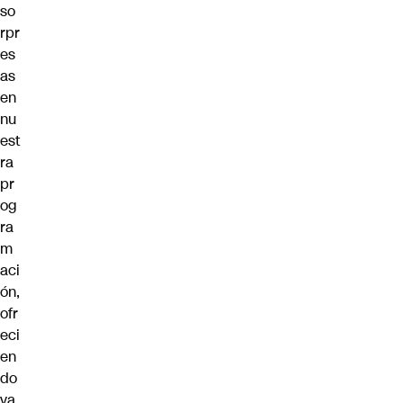
so
rpr
es
as
en
nu
est
ra
pr
og
ra
m
aci
ón,
ofr
eci
en
do
va