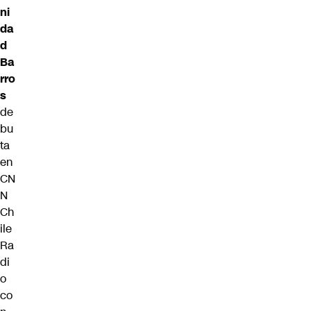
ni
da
d
Ba
rro
s
de
bu
ta
en
CN
N
Ch
ile
Ra
di
o
co