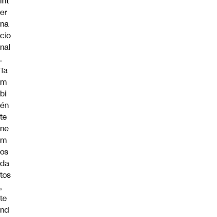
int
er
na
cio
nal
.
Ta
m
bi
én
te
ne
m
os
da
tos
,
te
nd