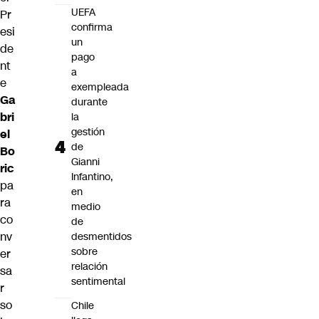
UEFA
Pr
confirma
esi
un
de
pago
nt
a
e
exempleada
Ga
durante
bri
la
gestión
el
de
Bo
Gianni
ric
Infantino,
pa
en
ra
medio
co
de
nv
desmentidos
sobre
er
relación
sa
sentimental
r
so
Chile