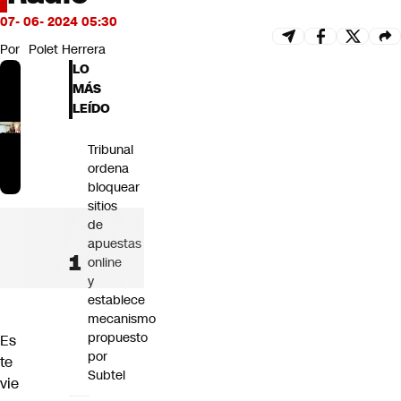
Futuro 360
07- 06- 2024 05:30
Opinión
Por
Polet Herrera
LO
MÁS
LEÍDO
Tribunal
ordena
bloquear
sitios
de
apuestas
online
y
establece
mecanismo
propuesto
Es
por
te
Subtel
vie