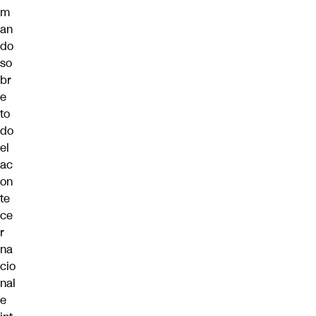
m
an
do
so
br
e
to
do
el
ac
on
te
ce
r
na
cio
nal
e