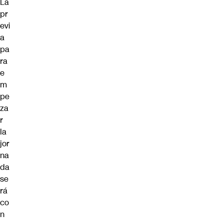
La
pr
evi
a
pa
ra
e
m
pe
za
r
la
jor
na
da
se
rá
co
n