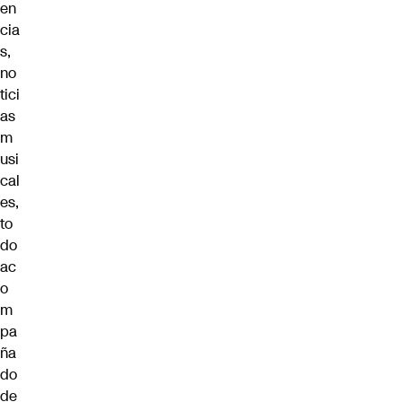
en
cia
s,
no
tici
as
m
usi
cal
es,
to
do
ac
o
m
pa
ña
do
de