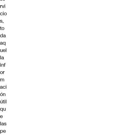
rvi
cio
s,
to
da
aq
uel
la
inf
or
m
aci
ón
útil
qu
e
las
pe