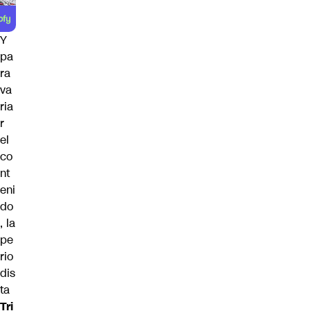
Y
pa
ra
va
ria
r
el
co
nt
eni
do
, la
pe
rio
dis
ta
Tri