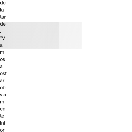
de
la
tar
de
.
“V
a
m
os
a
est
ar
ob
via
m
en
te
inf
or