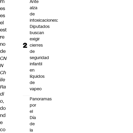
rn
Ante
alza
es
de
es
intoxicaciones:
el
Diputados
est
buscan
re
exigir
no
cierres
de
de
seguridad
CN
infantil
N
en
Ch
líquidos
ile
de
Ra
vapeo
di
Panoramas
o
,
por
do
el
nd
Día
e
de
co
la