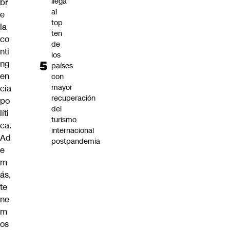
llega
br
al
e
top
la
ten
co
de
nti
los
ng
países
en
con
mayor
cia
recuperación
po
del
líti
turismo
ca.
internacional
Ad
postpandemia
e
m
ás,
te
ne
m
os