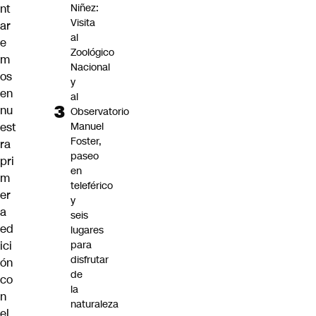
nt
Niñez:
Visita
ar
al
e
Zoológico
m
Nacional
os
y
en
al
nu
Observatorio
est
Manuel
Foster,
ra
paseo
pri
en
m
teleférico
er
y
a
seis
ed
lugares
ici
para
disfrutar
ón
de
co
la
n
naturaleza
el