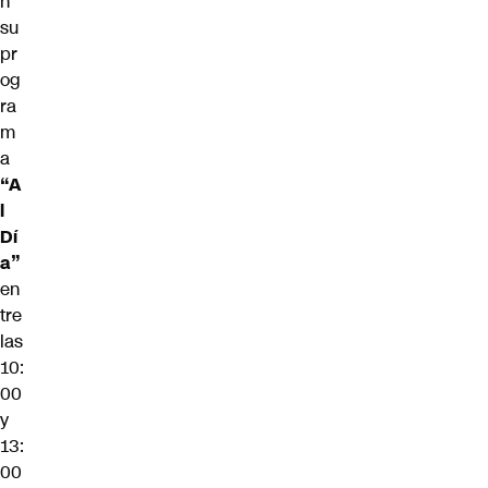
n
su
pr
og
ra
m
a
“A
l
Dí
a”
en
tre
las
10:
00
y
13:
00