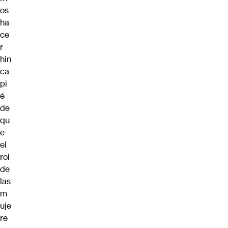
os
ha
ce
r
hin
ca
pi
é
de
qu
e
el
rol
de
las
m
uje
re