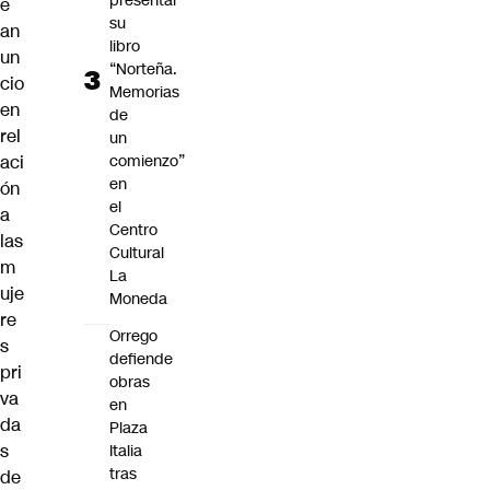
presentar
e
su
an
libro
un
“Norteña.
cio
Memorias
en
de
rel
un
aci
comienzo”
en
ón
el
a
Centro
las
Cultural
m
La
uje
Moneda
re
Orrego
s
defiende
pri
obras
va
en
da
Plaza
s
Italia
tras
de