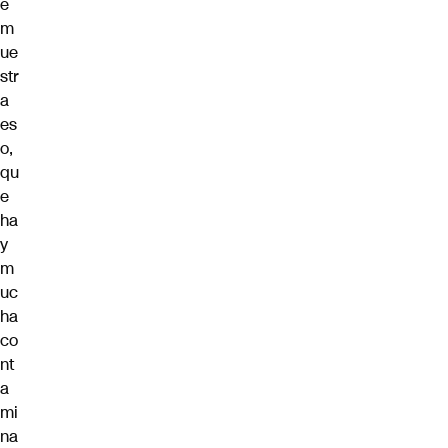
e
m
ue
str
a
es
o,
qu
e
ha
y
m
uc
ha
co
nt
a
mi
na