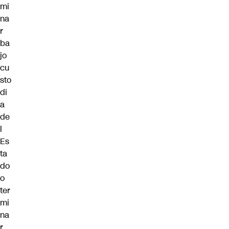
mi
na
r
ba
jo
cu
sto
di
a
de
l
Es
ta
do
o
ter
mi
na
r