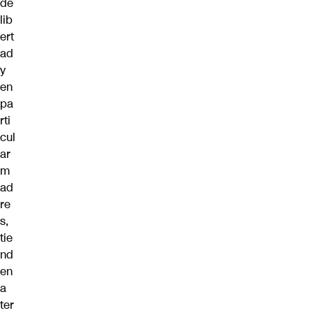
de
lib
ert
ad
y
en
pa
rti
cul
ar
m
ad
re
s,
tie
nd
en
a
ter