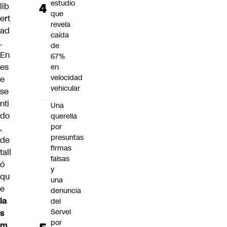
estudio
lib
que
ert
revela
ad
caída
.
de
En
67%
es
en
velocidad
e
vehicular
se
nti
Una
do
querella
por
,
presuntas
de
firmas
tall
falsas
ó
y
qu
una
e
denuncia
la
del
Servel
s
por
m