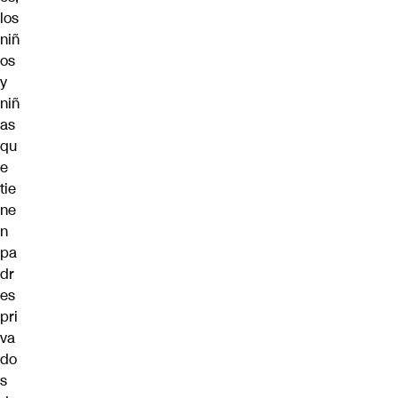
los
niñ
os
y
niñ
as
qu
e
tie
ne
n
pa
dr
es
pri
va
do
s