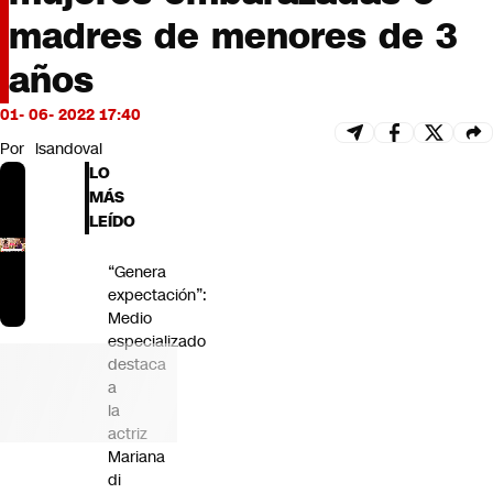
Futuro 360
madres de menores de 3
Opinión
años
01- 06- 2022 17:40
Por
lsandoval
LO
MÁS
LEÍDO
“Genera
expectación”:
Medio
especializado
destaca
a
la
actriz
Mariana
di