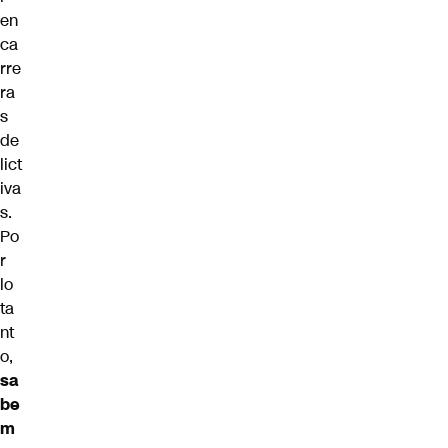
en
ca
rre
ra
s
de
lict
iva
s.
Po
r
lo
ta
nt
o,
sa
be
m