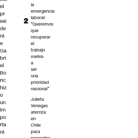
la
el
emergencia
pr
laboral:
esi
“Queremos
de
que
nt
recuperar
e
el
trabajo
Ga
vuelva
bri
a
el
ser
Bo
una
ric
prioridad
hiz
nacional”
o
Julieta
un
Venegas
im
aterriza
po
en
rta
Chile
nt
para