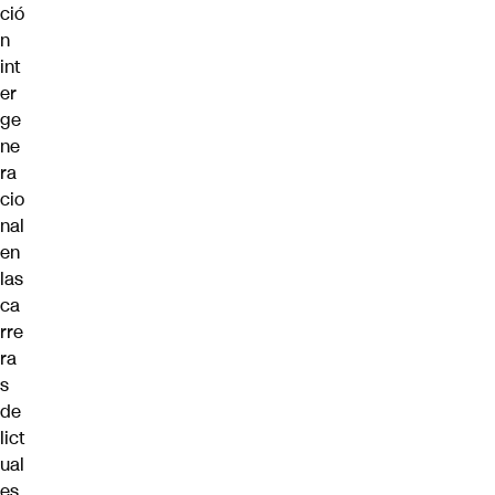
ció
n
int
er
ge
ne
ra
cio
nal
en
las
ca
rre
ra
s
de
lict
ual
es,