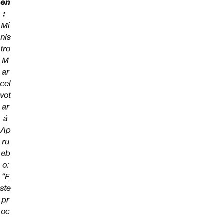
én
:
Mi
nis
tro
M
ar
cel
vot
ar
á
Ap
ru
eb
o:
“E
ste
pr
oc