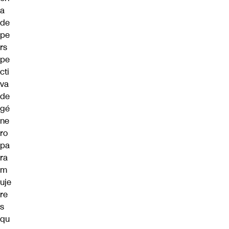
a
de
pe
rs
pe
cti
va
de
gé
ne
ro
pa
ra
m
uje
re
s
qu