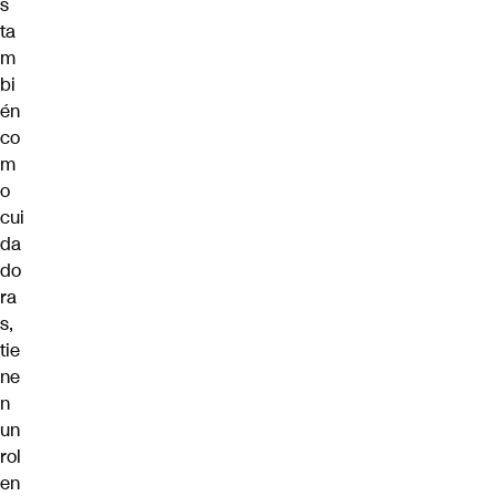
s
ta
m
bi
én
co
m
o
cui
da
do
ra
s,
tie
ne
n
un
rol
en