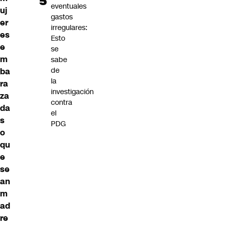
eventuales
uj
gastos
er
irregulares:
es
Esto
e
se
m
sabe
de
ba
la
ra
investigación
za
contra
da
el
s
PDG
o
qu
e
se
an
m
ad
re