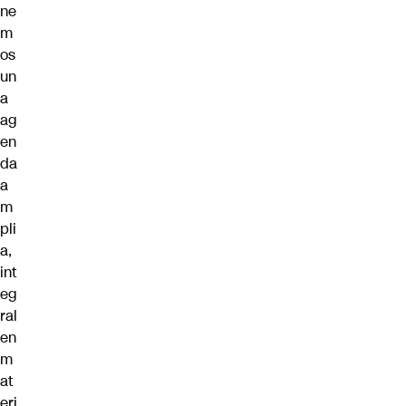
ne
m
os
un
a
ag
en
da
a
m
pli
a,
int
eg
ral
en
m
at
eri