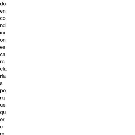
do
en
co
nd
ici
on
es
ca
rc
ela
ria
s
po
rq
ue
qu
er
e
m