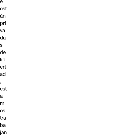
e
est
án
pri
va
da
s
de
lib
ert
ad
,
est
a
m
os
tra
ba
jan