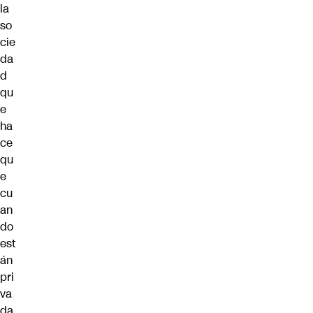
la
so
cie
da
d
qu
e
ha
ce
qu
e
cu
an
do
est
án
pri
va
da