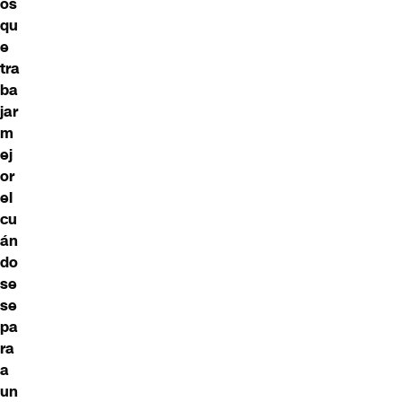
os
qu
e
tra
ba
jar
m
ej
or
el
cu
án
do
se
se
pa
ra
a
un