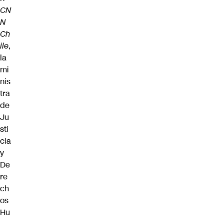
CN
N
Ch
ile
,
la
mi
nis
tra
de
Ju
sti
cia
y
De
re
ch
os
Hu