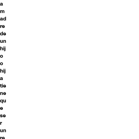
a
m
ad
re
de
un
hij
o
o
hij
a
tie
ne
qu
e
se
r
un
re