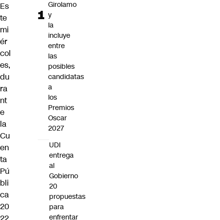
Girolamo
Es
y
te
la
mi
incluye
ér
entre
col
las
es,
posibles
du
candidatas
a
ra
los
nt
Premios
e
Oscar
la
2027
Cu
UDI
en
entrega
ta
al
Pú
Gobierno
bli
20
ca
propuestas
20
para
enfrentar
22
,