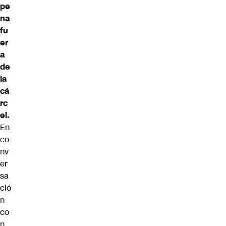
pe
na
fu
er
a
de
la
cá
rc
el.
En
co
nv
er
sa
ció
n
co
n