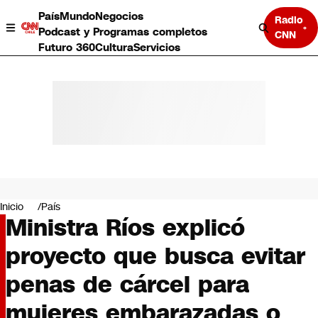
País
Mundo
Negocios
Radio
Podcast y Programas completos
CNN
Futuro 360
Cultura
Servicios
País
Mundo
Negocios
Inicio
País
Ministra Ríos explicó
Deportes
Programas completos
proyecto que busca evitar
Cultura
Servicios
penas de cárcel para
Bits
CNN Data
mujeres embarazadas o
CNN tiempo