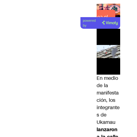
Lea el
powered
artículo
by
En medio
de la
manifesta
ción, los
integrante
s de
Ukamau
lanzaron
a la calle