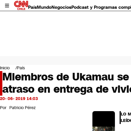
País
Mundo
Negocios
Podcast y Programas comp
País
Mundo
Inicio
País
Negocios
Miembros de Ukamau se to
Deportes
atraso en entrega de viv
Programas completos
Cultura
Servicios
20- 06- 2019 14:03
Bits
Por
Patricio Pérez
CNN Data
LO 
CNN tiempo
LEÍD
Futuro 360
Opinión