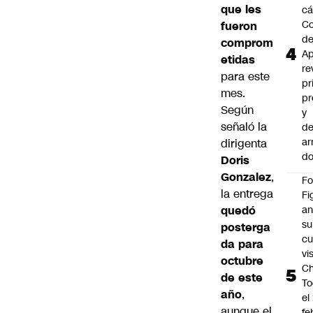
que les
cá
Co
fueron
d
comprom
Ap
etidas
re
para este
pr
mes.
pr
Según
y
señaló la
de
ar
dirigenta
do
Doris
Gonzalez
,
F
la entrega
Fi
quedó
an
su
posterga
cu
da para
vi
octubre
Ch
de este
To
año
,
el
aunque el
fe