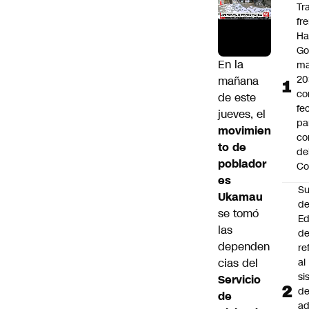
Tr
fr
Ha
Go
En la
ma
20
mañana
c
de este
fe
jueves, el
pa
movimien
co
to de
de
poblador
Co
es
Su
Ukamau
d
se tomó
Ed
las
de
dependen
re
cias del
al
si
Servicio
d
de
ad