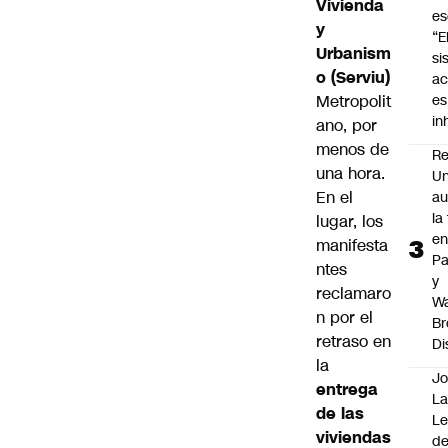
Vivienda
es
y
“E
Urbanism
si
o (Serviu)
ac
Metropolit
es
i
ano, por
menos de
Re
una hora.
Un
En el
au
la
lugar, los
en
manifesta
P
ntes
y
reclamaro
Wa
n por el
Br
retraso en
Di
la
Jo
entrega
La
de las
L
viviendas
de