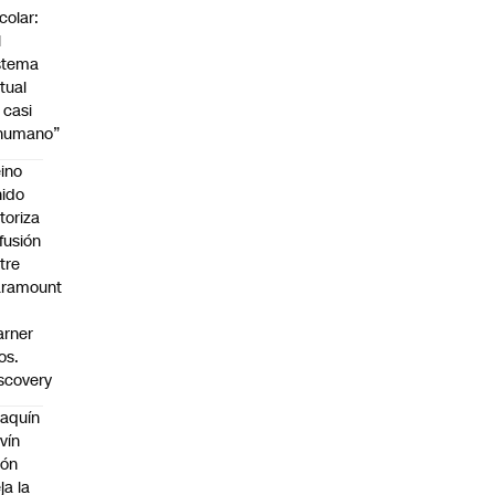
colar:
l
stema
tual
 casi
nhumano”
ino
ido
toriza
 fusión
tre
aramount
rner
os.
scovery
aquín
vín
eón
ja la