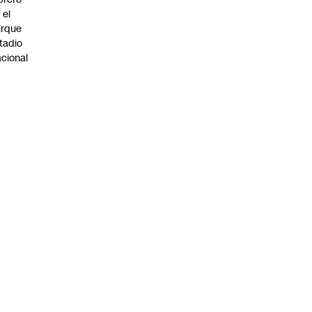
 el
arque
tadio
cional