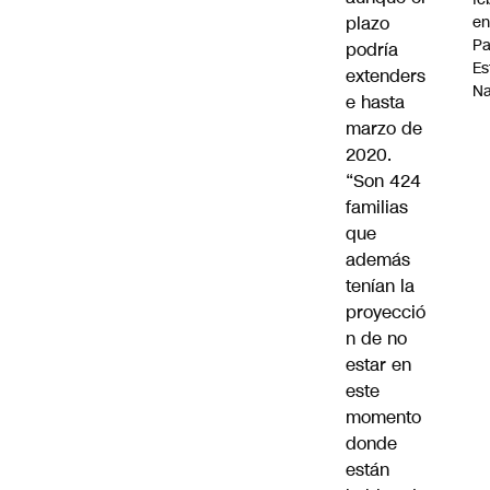
plazo
en
P
podría
Es
extenders
Na
e hasta
marzo de
2020.
“Son 424
familias
que
además
tenían la
proyecció
n de no
estar en
este
momento
donde
están