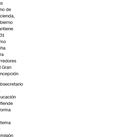
as
eno de
cienda,
bierno
ntiene
31
omo
cha
ra
rredores
l Gran
ncepción
bsecretario
e
ucación
fiende
forma
stema
e
misión