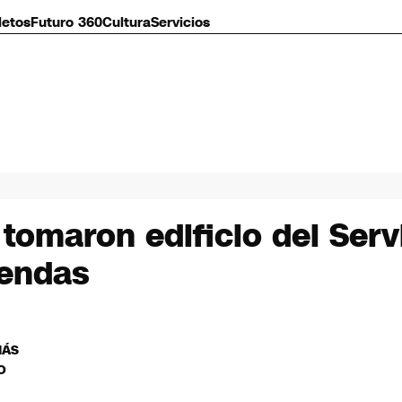
letos
Futuro 360
Cultura
Servicios
maron edificio del Servi
iendas
MÁS
O