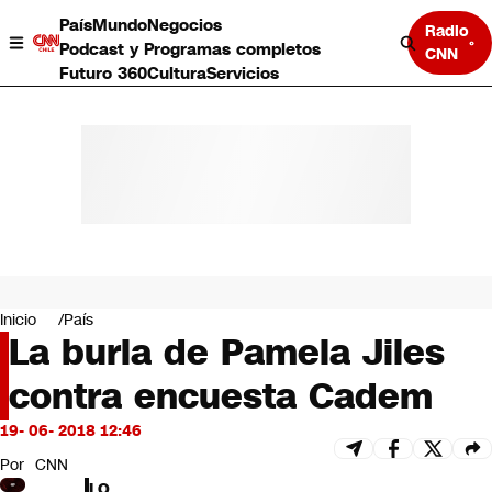
País
Mundo
Negocios
Radio
Podcast y Programas completos
CNN
Futuro 360
Cultura
Servicios
País
Mundo
Negocios
Inicio
País
La burla de Pamela Jiles
Deportes
Programas completos
contra encuesta Cadem
Cultura
Servicios
19- 06- 2018 12:46
Bits
CNN Data
Por
CNN
CNN tiempo
LO