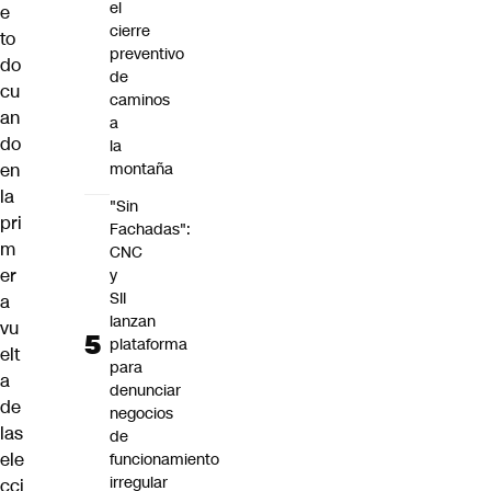
el
e
cierre
to
preventivo
do
de
cu
caminos
an
a
do
la
en
montaña
la
"Sin
pri
Fachadas":
m
CNC
er
y
SII
a
lanzan
vu
plataforma
elt
para
a
denunciar
de
negocios
las
de
ele
funcionamiento
irregular
cci