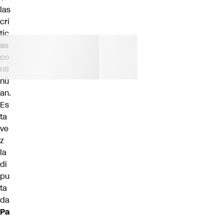
las
crí
tic
as
co
nti
nú
an.
Es
ta
ve
z
la
di
pu
ta
da
Pa