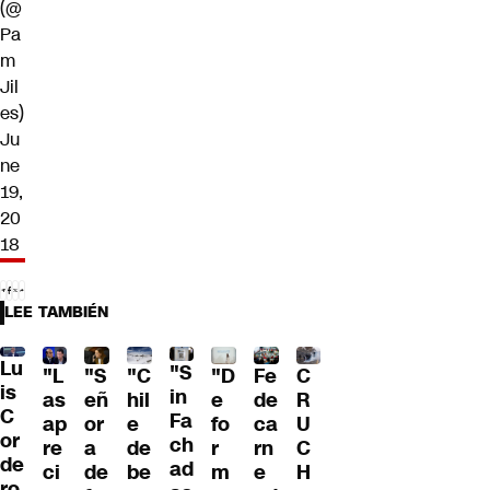
(@
Pa
m
Jil
es)
Ju
ne
19,
20
18
LEE TAMBIÉN
Lu
"S
"L
"S
"C
"D
Fe
C
is
in
as
eñ
hil
e
de
R
C
Fa
ap
or
e
fo
ca
U
or
ch
re
a
de
r
rn
C
de
ad
ci
de
be
m
e
H
ro