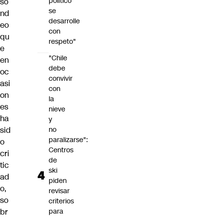
político
so
se
nd
desarrolle
eo
con
qu
respeto"
e
"Chile
en
debe
oc
convivir
asi
con
on
la
es
nieve
ha
y
sid
no
paralizarse":
o
Centros
cri
de
tic
ski
ad
piden
o,
revisar
so
criterios
br
para