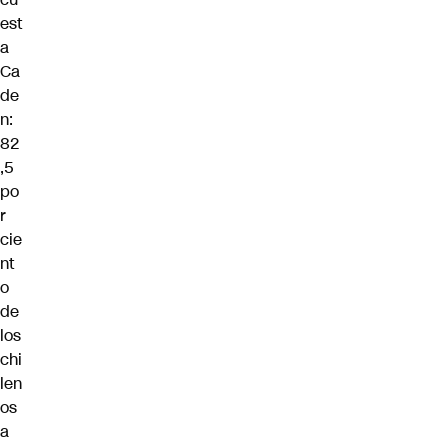
est
a
Ca
de
n:
82
,5
po
r
cie
nt
o
de
los
chi
len
os
a