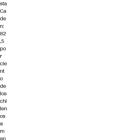
sta
Ca
de
n:
82
,5
po
r
cie
nt
o
de
los
chi
len
os
a
m
an