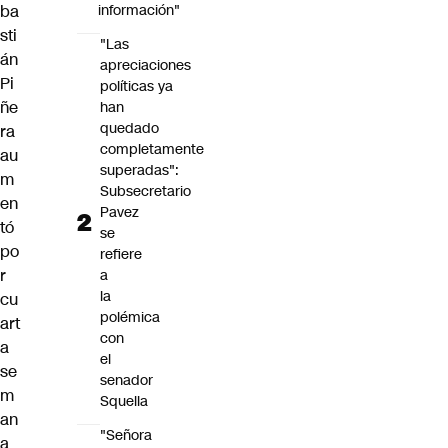
ba
información"
sti
"Las
án
apreciaciones
Pi
políticas ya
ñe
han
quedado
ra
completamente
au
superadas":
m
Subsecretario
en
Pavez
tó
se
po
refiere
r
a
la
cu
polémica
art
con
a
el
se
senador
m
Squella
an
"Señora
a