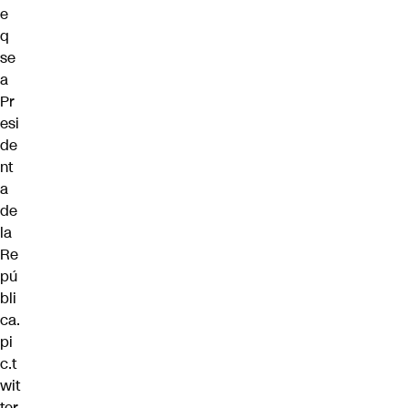
e
q
se
a
Pr
esi
de
nt
a
de
la
Re
pú
bli
ca.
pi
c.t
wit
ter