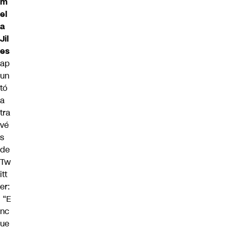
m
el
a
Jil
es
ap
un
tó
a
tra
vé
s
de
Tw
itt
er:
“E
nc
ue