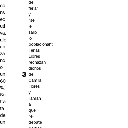
de
co
feria"
ns
y
ec
"se
uti
le
salió
va,
lo
alc
poblacional":
an
Ferias
za
Libres
nd
rechazan
o
dichos
un
de
Camila
60
Flores
%.
y
Se
llaman
tra
a
ta
que
de
"el
un
debate