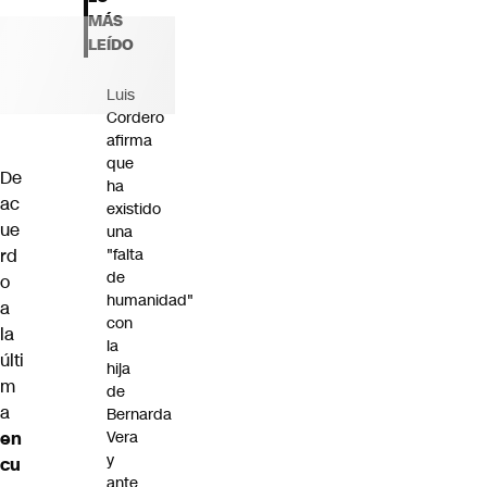
Futuro 360
MÁS
Opinión
LEÍDO
Luis
Cordero
afirma
que
De
ha
ac
existido
ue
una
rd
"falta
de
o
humanidad"
a
con
la
la
últi
hija
m
de
a
Bernarda
en
Vera
y
cu
ante