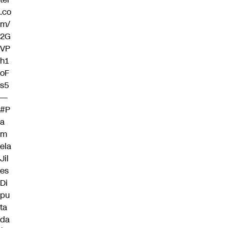
.co
m/
2G
VP
h1
oF
s5
—
#P
a
m
ela
Jil
es
Di
pu
ta
da