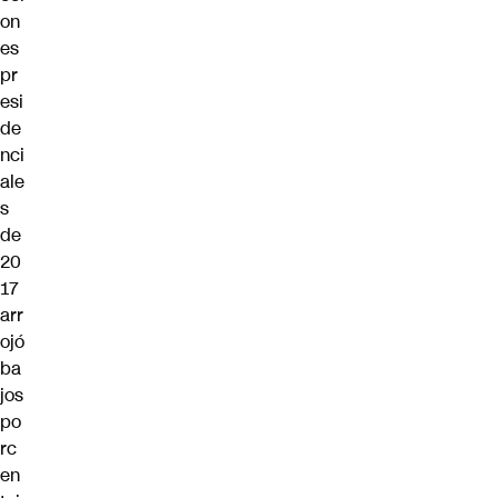
on
es
pr
esi
de
nci
ale
s
de
20
17
arr
ojó
ba
jos
po
rc
en