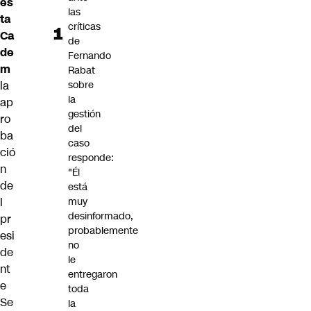
es
las
ta
críticas
Ca
de
de
Fernando
m
Rabat
la
sobre
la
ap
gestión
ro
del
ba
caso
ció
responde:
n
"Él
de
está
l
muy
desinformado,
pr
probablemente
esi
no
de
le
nt
entregaron
e
toda
Se
la