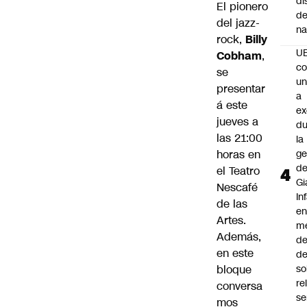
di
El pionero
de
del jazz-
na
rock,
Billy
U
Cobham
,
co
se
un
presentar
a
á este
e
jueves a
du
las 21:00
la
horas en
ge
d
el Teatro
Gi
Nescafé
In
de las
e
Artes.
m
Además,
d
en este
de
bloque
so
re
conversa
se
mos