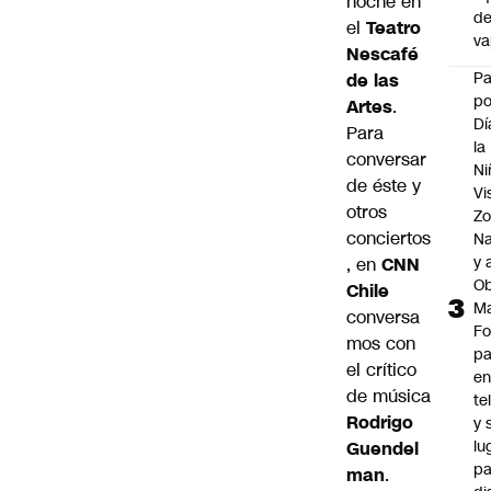
noche en
d
el
Teatro
v
Nescafé
P
de las
po
Artes
.
Dí
Para
la
conversar
Ni
de éste y
Vi
otros
Zo
conciertos
Na
y 
, en
CNN
Ob
Chile
M
conversa
Fo
mos con
p
el crítico
e
de música
te
Rodrigo
y 
lu
Guendel
pa
man
.