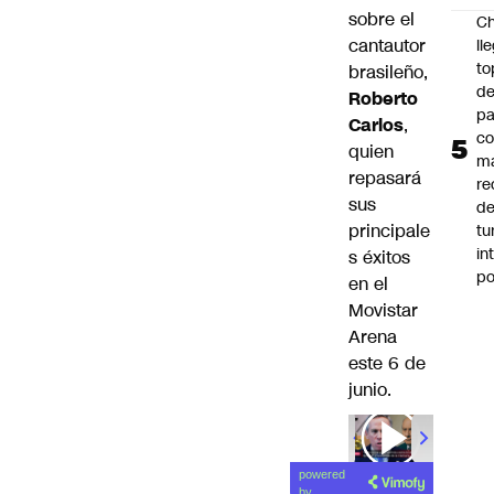
sobre el
Ch
cantautor
ll
to
brasileño,
de
Roberto
pa
Carlos
,
c
quien
m
repasará
re
sus
de
principale
tu
in
s éxitos
p
en el
Movistar
Arena
este 6 de
junio.
00:00
/
01
powered
by