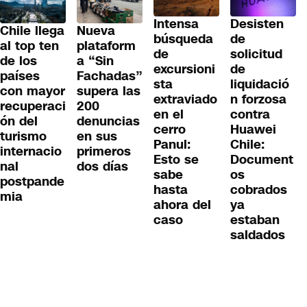
Desisten
Intensa
Chile llega
Nueva
de
búsqueda
al top ten
plataform
solicitud
de
de los
a “Sin
de
excursioni
países
Fachadas”
liquidació
sta
con mayor
supera las
n forzosa
extraviado
recuperaci
200
contra
en el
ón del
denuncias
Huawei
cerro
turismo
en sus
Chile:
Panul:
internacio
primeros
Document
Esto se
nal
dos días
os
sabe
postpande
cobrados
hasta
mia
ya
ahora del
estaban
caso
saldados