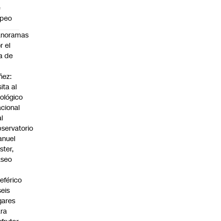
e
apeo
anoramas
r el
a de
ñez:
sita al
ológico
cional
al
servatorio
anuel
ster,
aseo
n
leférico
seis
gares
ra