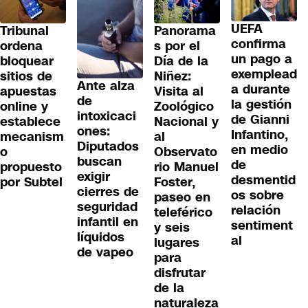
UEFA
Tribunal
Panorama
confirma
ordena
s por el
un pago a
bloquear
Día de la
exemplead
sitios de
Niñez:
Ante alza
a durante
apuestas
Visita al
de
la gestión
online y
Zoológico
intoxicaci
de Gianni
establece
Nacional y
ones:
Infantino,
mecanism
al
Diputados
en medio
o
Observato
buscan
de
propuesto
rio Manuel
exigir
desmentid
por Subtel
Foster,
cierres de
os sobre
paseo en
seguridad
relación
teleférico
infantil en
sentiment
y seis
líquidos
al
lugares
de vapeo
para
disfrutar
de la
naturaleza