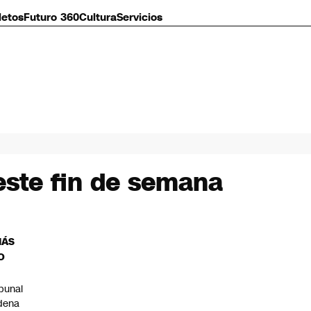
letos
Futuro 360
Cultura
Servicios
este fin de semana
MÁS
O
ibunal
dena