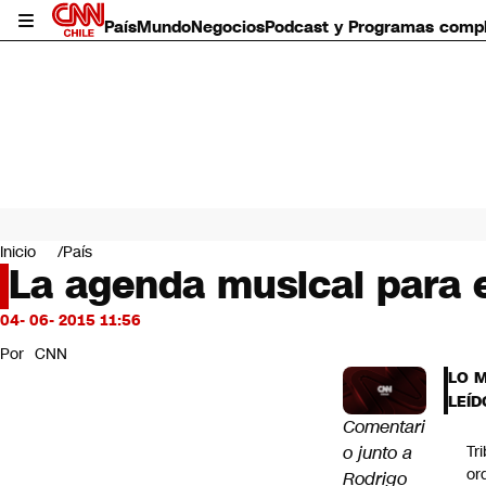
País
Mundo
Negocios
Podcast y Programas comp
País
Mundo
Inicio
País
Negocios
La agenda musical para 
Deportes
Programas completos
04- 06- 2015 11:56
Cultura
Por
CNN
Servicios
LO 
Bits
LEÍD
CNN Data
Comentari
CNN tiempo
o junto a
Tr
Futuro 360
or
Rodrigo
Opinión