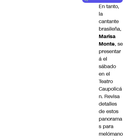
En tanto,
la
cantante
brasileña,
Marisa
Monte
, se
presentar
á el
sábado
en el
Teatro
Caupolicá
n. Revisa
detalles
de estos
panorama
s para
melómano