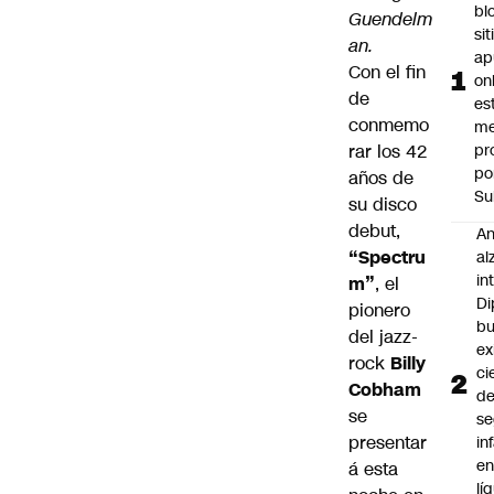
bl
Guendelm
si
an.
ap
Con el fin
on
de
es
conmemo
me
rar los 42
pr
po
años de
Su
su disco
debut,
An
“Spectru
al
in
m”
, el
Di
pionero
b
del jazz-
ex
rock
Billy
ci
Cobham
d
se
se
presentar
in
e
á esta
lí