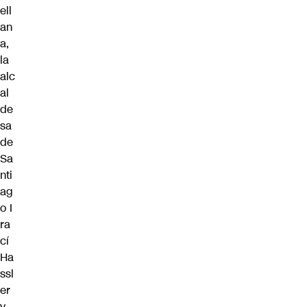
ell
an
a
,
la
alc
al
de
sa
de
Sa
nti
ag
o
I
ra
cí
Ha
ssl
er
y