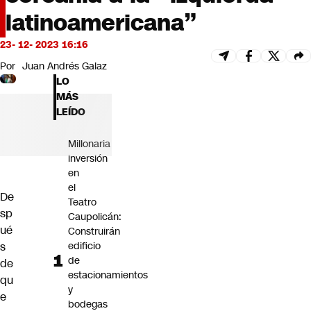
Futuro 360
latinoamericana”
Opinión
23- 12- 2023 16:16
Por
Juan Andrés Galaz
LO
MÁS
LEÍDO
Millonaria
inversión
en
el
De
Teatro
sp
Caupolicán:
ué
Construirán
s
edificio
de
de
estacionamientos
qu
y
e
bodegas