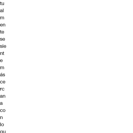
tu
al
m
en
te
se
sie
nt
e
m
ás
ce
rc
an
a
co
n
lo
qu