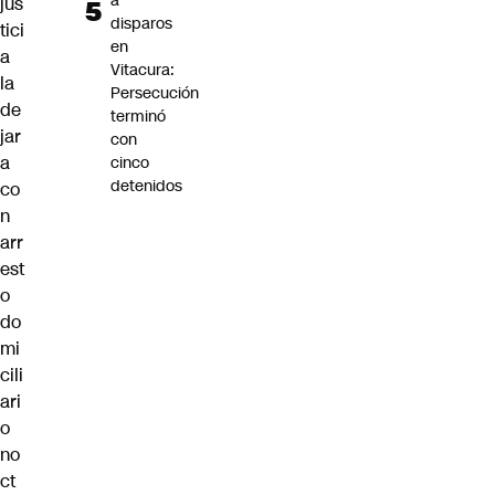
a
jus
disparos
tici
en
a
Vitacura:
la
Persecución
de
terminó
jar
con
a
cinco
detenidos
co
n
arr
est
o
do
mi
cili
ari
o
no
ct