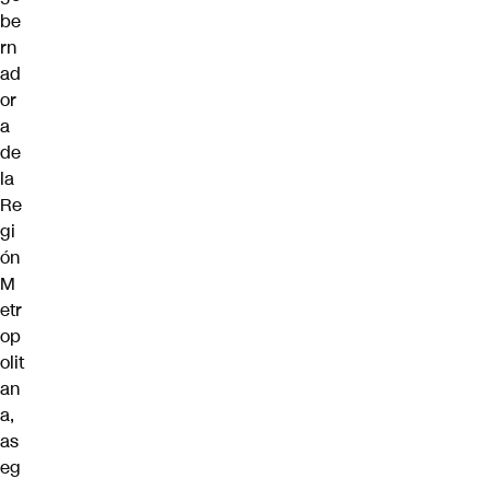
be
rn
ad
or
a
de
la
Re
gi
ón
M
etr
op
olit
an
a,
as
eg