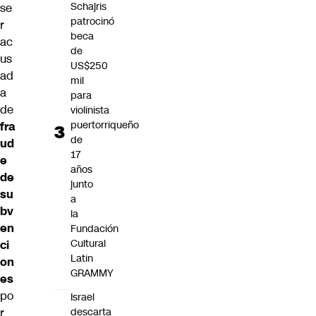
Schajris
se
patrocinó
r
beca
ac
de
us
US$250
ad
mil
a
para
de
violinista
puertorriqueño
fra
de
ud
17
e
años
de
junto
su
a
bv
la
en
Fundación
Cultural
ci
Latin
on
GRAMMY
es
po
Israel
r
descarta