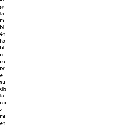
ga
ta
m
bi
én
ha
bl
ó
so
br
e
su
dis
ta
nci
a
mi
en