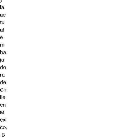
la
ac
tu
al
e
m
ba
ja
do
ra
de
Ch
ile
en
M
éxi
co,
B