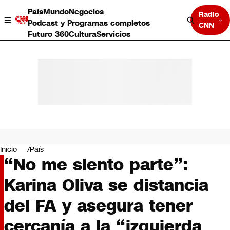
País
Mundo
Negocios
Radio
Podcast y Programas completos
CNN
Futuro 360
Cultura
Servicios
País
Mundo
Negocios
Inicio
País
“No me siento parte”:
Deportes
Programas completos
Karina Oliva se distancia
Cultura
Servicios
del FA y asegura tener
Bits
CNN Data
cercanía a la “izquierda
CNN tiempo