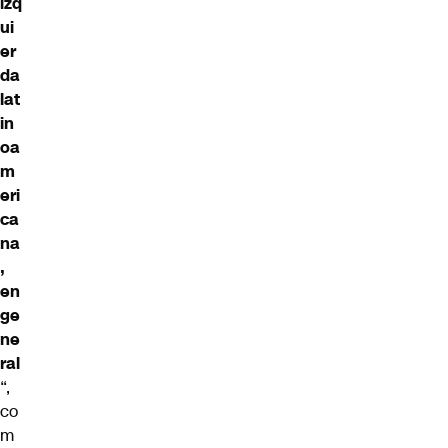
izq
ui
er
da
lat
in
oa
m
eri
ca
na
,
en
ge
ne
ral
“,
co
m