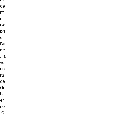
de
nt
e
Ga
bri
el
Bo
ric
, la
vo
ce
ra
de
Go
bi
er
no
C