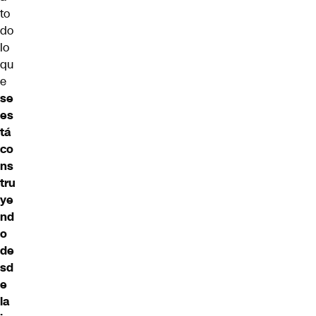
to
do
lo
qu
e
se
es
tá
co
ns
tru
ye
nd
o
de
sd
e
la