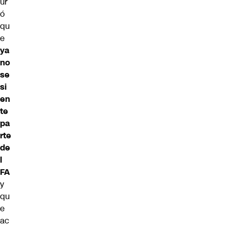
ur
ó
qu
e
ya
no
se
si
en
te
pa
rte
de
l
FA
y
qu
e
ac