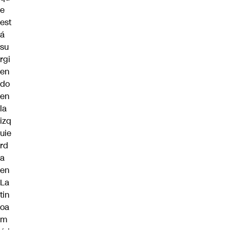
e
est
á
su
rgi
en
do
en
la
izq
uie
rd
a
en
La
tin
oa
m