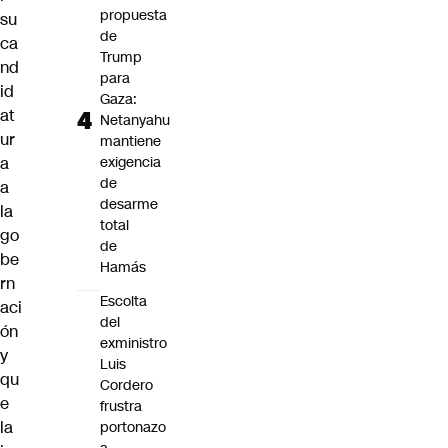
propuesta
su
de
ca
Trump
nd
para
id
Gaza:
at
Netanyahu
ur
mantiene
a
exigencia
de
a
desarme
la
total
go
de
be
Hamás
rn
Escolta
aci
del
ón
exministro
y
Luis
qu
Cordero
e
frustra
la
portonazo