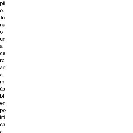
pli
o.
Te
ng
o
un
a
ce
rc
aní
a
m
ás
bi
en
po
líti
ca
a