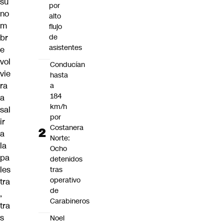
su
por
no
alto
m
flujo
br
de
asistentes
e
vol
Conducían
vie
hasta
ra
a
184
a
km/h
sal
por
ir
Costanera
a
Norte:
la
Ocho
pa
detenidos
les
tras
operativo
tra
de
,
Carabineros
tra
s
Noel