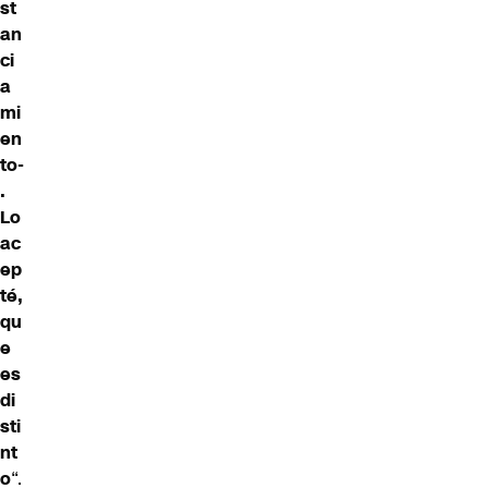
st
an
ci
a
mi
en
to-
.
Lo
ac
ep
té,
qu
e
es
di
sti
nt
o
“.