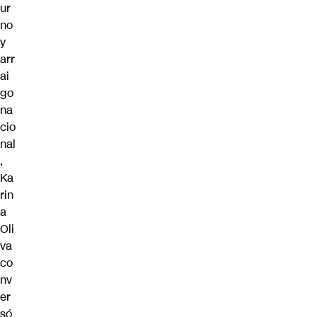
ur
no
y
arr
ai
go
na
cio
nal
,
Ka
rin
a
Oli
va
co
nv
er
só