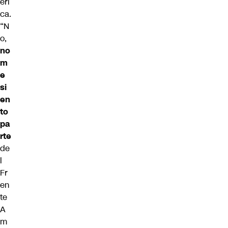
éri
ca.
“N
o,
no
m
e
si
en
to
pa
rte
de
l
Fr
en
te
A
m