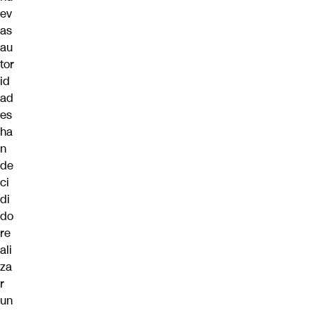
ev
as
au
tor
id
ad
es
ha
n
de
ci
di
do
re
ali
za
r
un