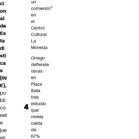
un
ci
comienzo”
on
en
al
el
de
Centro
Es
Cultural
ta
La
Moneda
dí
sti
Orrego
ca
defiende
s
obras
(IN
en
Plaza
E),
Italia
pu
tras
bli
estudio
có
que
est
revela
e
caída
jue
de
67%
ve