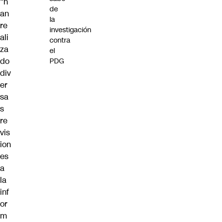
“h
de
an
la
re
investigación
ali
contra
za
el
do
PDG
div
er
sa
s
re
vis
ion
es
a
la
inf
or
m