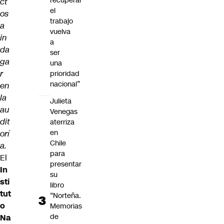
recuperar
ct
el
os
trabajo
a
vuelva
in
a
da
ser
ga
una
r
prioridad
nacional”
en
la
Julieta
au
Venegas
dit
aterriza
en
orí
Chile
a.
para
El
presentar
In
su
sti
libro
tut
“Norteña.
o
Memorias
de
Na