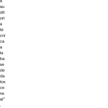
a
au
dit
orí
a
té
cni
ca
a
la
ba
se
de
da
tos
ce
ns
al”
.