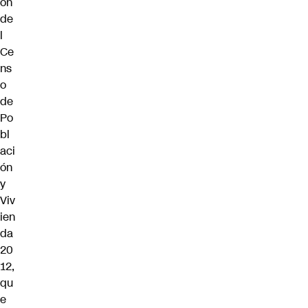
ón
de
l
Ce
ns
o
de
Po
bl
aci
ón
y
Viv
ien
da
20
12,
qu
e