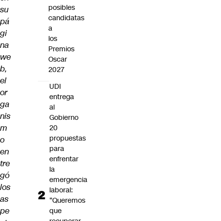
posibles
su
candidatas
pá
a
gi
los
na
Premios
we
Oscar
b,
2027
el
UDI
or
entrega
ga
al
nis
Gobierno
m
20
propuestas
o
para
en
enfrentar
tre
la
gó
emergencia
los
laboral:
as
“Queremos
pe
que