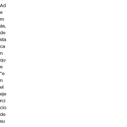
Ad
e
m
ás,
de
sta
ca
n
qu
e
“e
n
el
eje
rci
cio
de
su