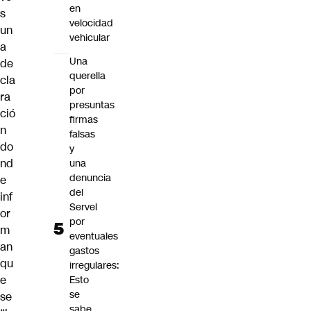
en
s
velocidad
un
vehicular
a
Una
de
querella
cla
por
ra
presuntas
ció
firmas
n
falsas
do
y
nd
una
denuncia
e
del
inf
Servel
or
por
m
eventuales
an
gastos
qu
irregulares:
e
Esto
se
se
sabe