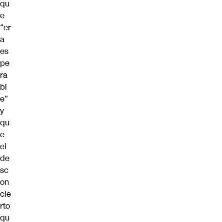
qu
e
“er
a
es
pe
ra
bl
e”
y
qu
e
el
de
sc
on
cie
rto
qu