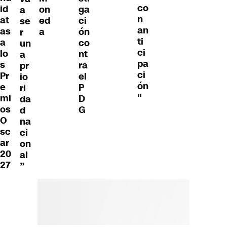
co
id
on
ga
a
n
at
ed
ci
se
an
as
a
ón
r
ti
a
co
un
ci
lo
nt
a
pa
s
ra
pr
ci
Pr
el
io
ón
e
P
ri
"
mi
D
da
os
G
d
O
na
sc
ci
ar
on
20
al
27
”