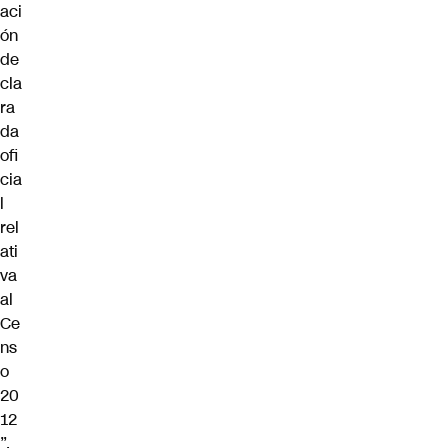
aci
ón
de
cla
ra
da
ofi
cia
l
rel
ati
va
al
Ce
ns
o
20
12
”.