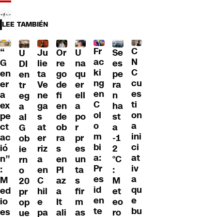
LEE TAMBIÉN
Fr
C
“
Ju
Or
U
Se
U
ac
N
G
lie
re
na
es
DI
ki
C
en
ta
go
qu
pe
en
ng
cu
er
Ve
de
er
ra
tr
en
es
a
ne
fi
ell
n
eg
C
ti
ex
ga
en
a
ha
a
ol
on
pe
s
de
po
st
al
o
a
ct
at
ob
r
a
G
m
ini
ac
er
ra
pr
-1
ob
bi
ci
ió
riz
s
es
2
ie
a:
at
n”
a
en
un
°C
rn
Pr
iv
:
en
Pl
ta
:
o
es
a
M
C
az
s
M
20
id
qu
ed
hil
a
fir
et
pr
en
e
io
e
It
m
eo
op
te
bu
es
pa
ali
as
ro
ue