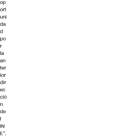
op
ort
uni
da
d
po
r
la
an
ter
ior
dir
ec
ció
n
de
l
IN
E”.