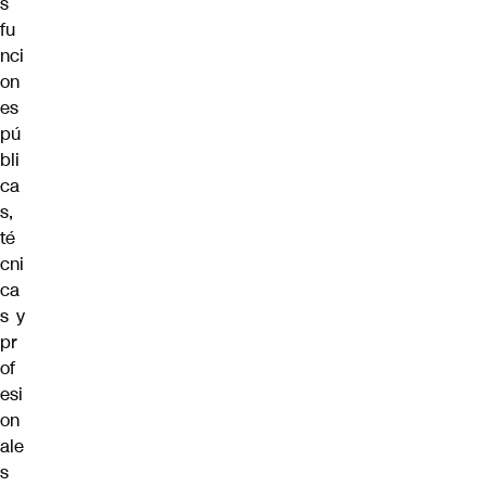
s
fu
nci
on
es
pú
bli
ca
s,
té
cni
ca
s y
pr
of
esi
on
ale
s