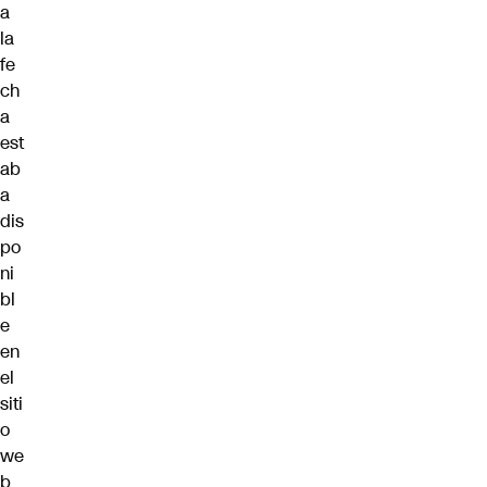
a
la
fe
ch
a
est
ab
a
dis
po
ni
bl
e
en
el
siti
o
we
b