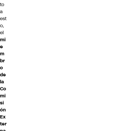
to
a
est
o,
el
mi
e
m
br
o
de
la
Co
mi
si
ón
Ex
ter
na