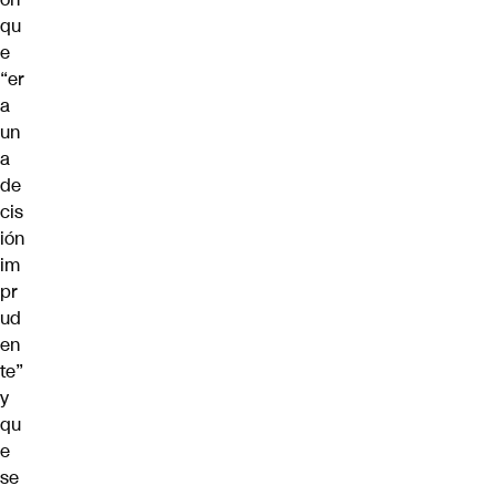
qu
e
“er
a
un
a
de
cis
ión
im
pr
ud
en
te”
y
qu
e
se