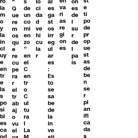
en
st
ro
s
lo
al
on
“
va
e
la
de
ci
es
es
Q
ri
ti
m
un
da
ga
de
ue
as
po
o
co
d
st
l
re
re
de
y
mi
ve
os
su
m
gi
pr
la
en
hi
irr
r
os
on
op
in
zo
cu
eg
de
qu
es
ue
cl
”
la
ul
l
e
st
uy
en
r
ar
pa
re
as
e
el
es
ís
cu
de
en
C
:
pe
be
tr
en
Es
ra
n
e
tr
to
r
se
la
o
se
el
r
s
C
sa
tr
pl
po
ul
be
ab
an
si
tu
de
aj
ifi
bl
ra
la
o
ca
es
l
in
vu
da
ca
La
ve
el
s
nd
M
sti
va