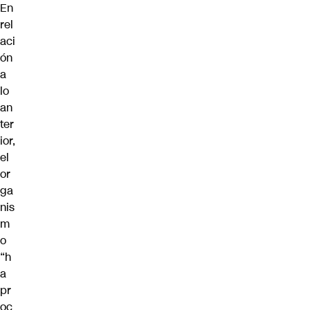
En
rel
aci
ón
a
lo
an
ter
ior,
el
or
ga
nis
m
o
“h
a
pr
oc