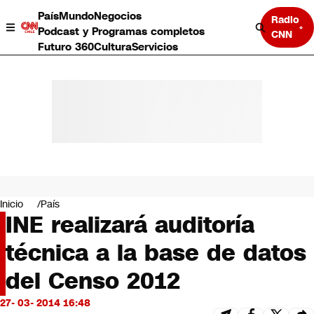
País
Mundo
Negocios
Radio
Podcast y Programas completos
CNN
Futuro 360
Cultura
Servicios
País
Mundo
Negocios
Inicio
País
INE realizará auditoría
Deportes
Programas completos
técnica a la base de datos
Cultura
Servicios
del Censo 2012
Bits
CNN Data
27- 03- 2014 16:48
CNN tiempo