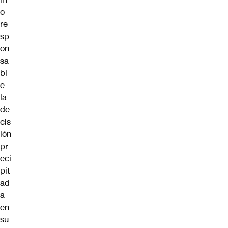
o
re
sp
on
sa
bl
e
la
de
cis
ión
pr
eci
pit
ad
a
en
su