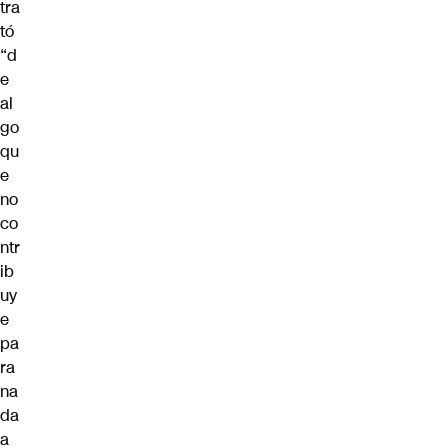
tra
tó
“d
e
al
go
qu
e
no
co
ntr
ib
uy
e
pa
ra
na
da
a