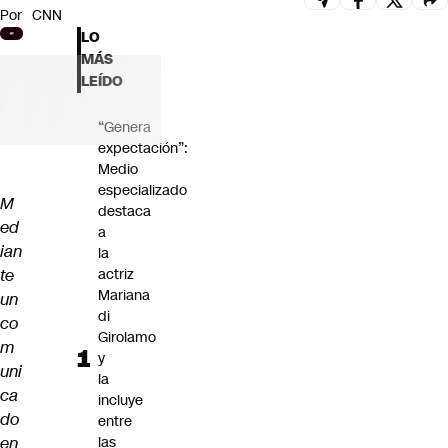
Por
CNN
Futuro 360
LO
Opinión
MÁS
LEÍDO
“Genera
expectación”:
Medio
especializado
M
destaca
ed
a
ian
la
te
actriz
Mariana
un
di
co
Girolamo
m
y
uni
la
ca
incluye
do
entre
en
las