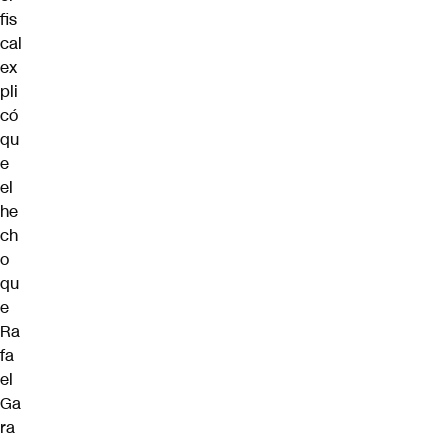
fis
cal
ex
pli
có
qu
e
el
he
ch
o
qu
e
Ra
fa
el
Ga
ra