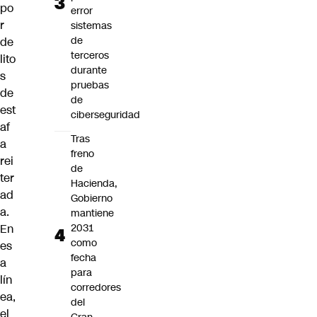
po
error
r
sistemas
de
de
terceros
lito
durante
s
pruebas
de
de
est
ciberseguridad
af
Tras
a
freno
rei
de
ter
Hacienda,
ad
Gobierno
a.
mantiene
En
2031
como
es
fecha
a
para
lín
corredores
ea,
del
el