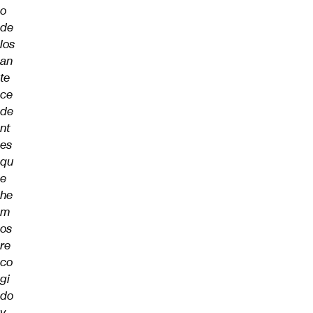
o
de
los
an
te
ce
de
nt
es
qu
e
he
m
os
re
co
gi
do
y