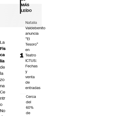
Futuro 360
MÁS
Opinión
LEÍDO
Natalia
Valdebenito
anuncia
“El
La
Tesoro”
Fis
en
ca
Teatro
lía
ICTUS:
Fechas
de
y
la
venta
zo
de
na
entradas
Ce
Cerca
ntr
del
o
60%
No
de