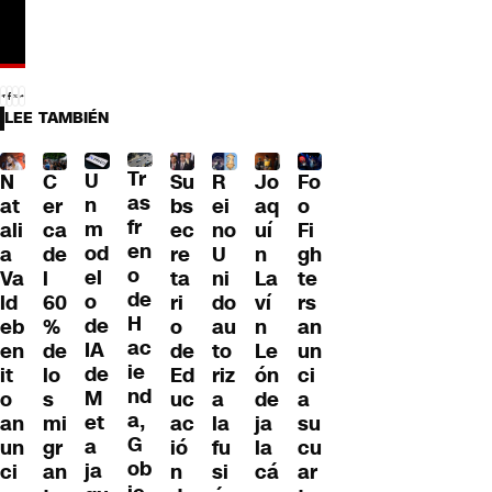
LEE TAMBIÉN
Tr
U
C
Su
R
Jo
N
Fo
as
n
er
bs
ei
aq
at
o
fr
m
ca
ec
no
uí
ali
Fi
en
od
de
re
U
n
a
gh
o
el
l
ta
ni
La
Va
te
de
o
60
ri
do
ví
ld
rs
H
de
%
o
au
n
eb
an
ac
IA
de
de
to
Le
en
un
ie
de
lo
Ed
riz
ón
it
ci
nd
M
s
uc
a
de
o
a
a,
et
mi
ac
la
ja
an
su
G
a
gr
ió
fu
la
un
cu
ob
ja
an
n
si
cá
ci
ar