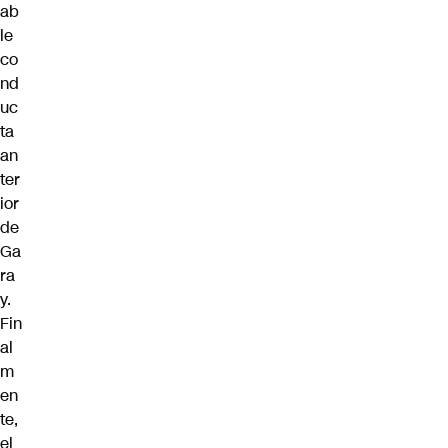
ab
le
co
nd
uc
ta
an
ter
ior
de
Ga
ra
y.
Fin
al
m
en
te,
el