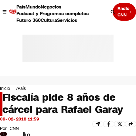
País
Mundo
Negocios
Radio
Podcast y Programas completos
CNN
Futuro 360
Cultura
Servicios
País
Mundo
Negocios
Inicio
País
Fiscalía pide 8 años de
Deportes
Programas completos
cárcel para Rafael Garay
Cultura
Servicios
09- 02- 2018 11:59
Bits
CNN Data
Por
CNN
CNN tiempo
LO