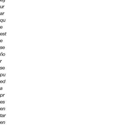
ur
ar
qu
e
est
e
se
ño
r
se
pu
ed
a
pr
es
en
tar
en