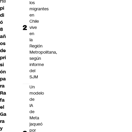
rte
los
pi
migrantes
di
en
Chile
ó
vive
8
en
añ
la
os
Región
de
Metropolitana,
pri
según
si
informe
del
ón
SJM
pa
ra
Un
Ra
modelo
de
fa
IA
el
de
Ga
Meta
ra
jaqueó
y
por