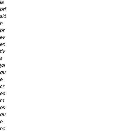
la
pri
sió
n
pr
ev
en
tiv
a
ya
qu
e
cr
ee
m
os
qu
e
no