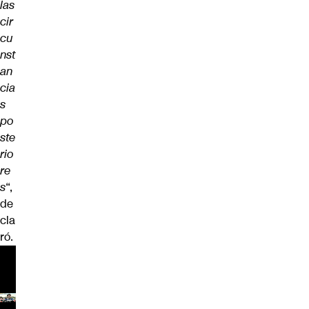
las
cir
cu
nst
an
cia
s
po
ste
rio
re
s
“,
de
cla
ró.