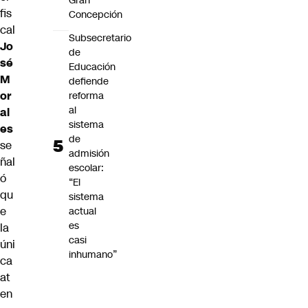
Gran
fis
Concepción
cal
Subsecretario
Jo
de
sé
Educación
M
defiende
or
reforma
al
al
sistema
es
de
se
admisión
ñal
escolar:
ó
“El
qu
sistema
e
actual
es
la
casi
úni
inhumano”
ca
at
en