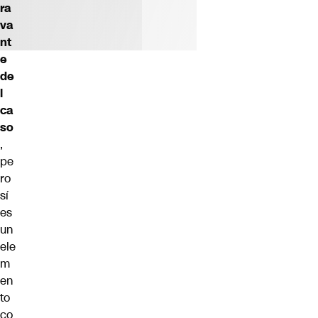
ra
va
nt
e
de
l
ca
so
,
pe
ro
sí
es
un
ele
m
en
to
co