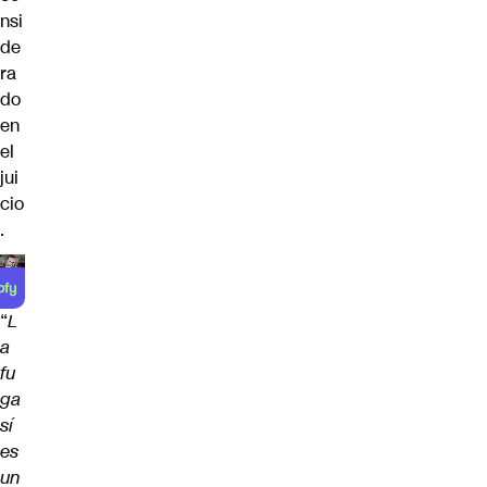
nsi
de
ra
do
en
el
jui
cio
.
“
L
a
fu
ga
sí
es
un