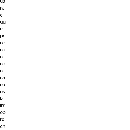
ua
nt
e
qu
e
pr
oc
ed
e
en
el
ca
so
es
la
irr
ep
ro
ch