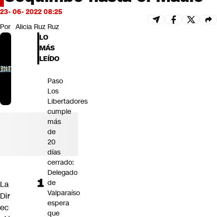
Futuro 360
23- 06- 2022 08:25
Opinión
Por
Alicia Ruz Ruz
LO
MÁS
LEÍDO
Paso
Los
Libertadores
cumple
más
de
20
días
cerrado:
Delegado
de
La
Valparaíso
Dir
espera
ec
que