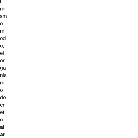
l
mi
sm
o
m
od
o,
el
or
ga
nis
m
o
de
cr
et
ó
al
ar