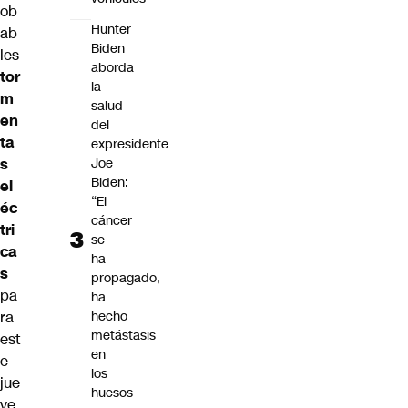
ob
Hunter
ab
Biden
les
aborda
tor
la
m
salud
en
del
ta
expresidente
s
Joe
Biden:
el
“El
éc
cáncer
tri
se
ca
ha
s
propagado,
pa
ha
ra
hecho
metástasis
est
en
e
los
jue
huesos
ve