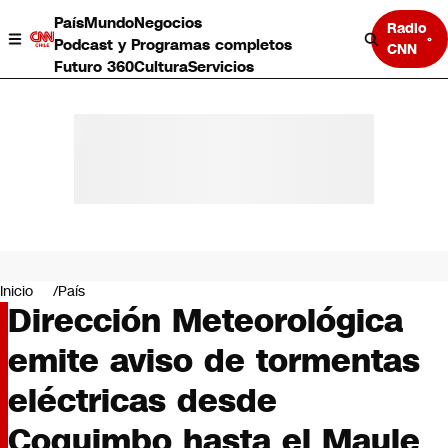
País
Mundo
Negocios
Radio
Podcast y Programas completos
CNN
Futuro 360
Cultura
Servicios
País
Mundo
Negocios
Inicio
País
Dirección Meteorológica
Deportes
Programas completos
emite aviso de tormentas
Cultura
Servicios
eléctricas desde
Bits
CNN Data
Coquimbo hasta el Maule
CNN tiempo