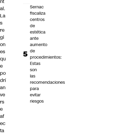
nt
Sernac
al.
fiscaliza
La
centros
s
de
re
estética
gi
ante
on
aumento
de
es
procedimientos:
qu
Estas
e
son
po
las
drí
recomendaciones
an
para
ve
evitar
riesgos
rs
e
af
ec
ta