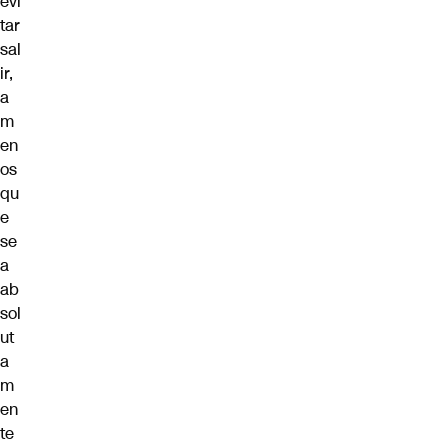
evi
tar
sal
ir,
a
m
en
os
qu
e
se
a
ab
sol
ut
a
m
en
te