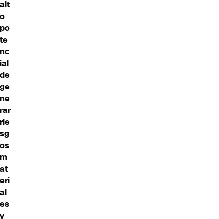
alt
o
po
te
nc
ial
de
ge
ne
rar
rie
sg
os
m
at
eri
al
es
y