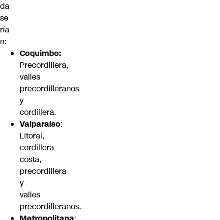
da
se
ría
n:
Coquimbo:
Precordillera,
valles
precordilleranos
y
cordillera.
Valparaíso
:
Litoral,
cordillera
costa,
precordillera
y
valles
precordilleranos.
Metropolitana
: