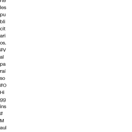
rte
les
pu
bli
cit
ari
os.
#V
al
pa
raí
so
#O
Hi
gg
ins
#
M
aul