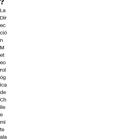
?
La
Dir
ec
ció
n
M
et
eo
rol
óg
ica
de
Ch
ile
e
mi
te
ala