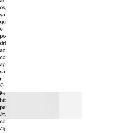
ari
os,
ya
qu
e
po
drí
an
col
ap
sa
r.
👇
🌬️
htt
ps:
//t.
co
/1j