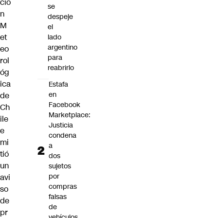
ció
se
n
despeje
M
el
et
lado
argentino
eo
para
rol
reabrirlo
óg
ica
Estafa
en
de
Facebook
Ch
Marketplace:
ile
Justicia
e
condena
mi
a
tió
dos
un
sujetos
por
avi
compras
so
falsas
de
de
pr
vehículos