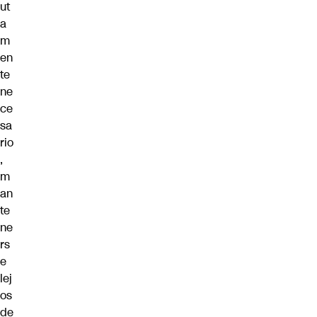
ut
a
m
en
te
ne
ce
sa
rio
,
m
an
te
ne
rs
e
lej
os
de