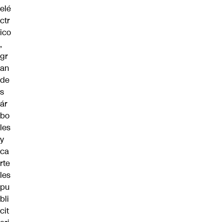
elé
ctr
ico
,
gr
an
de
s
ár
bo
les
y
ca
rte
les
pu
bli
cit