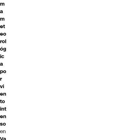
m
a
m
et
eo
rol
óg
ic
a
po
r
vi
en
to
int
en
so
en
Va