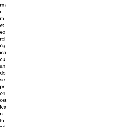
rm
a
m
et
eo
rol
óg
ica
cu
an
do
se
pr
on
ost
ica
n
fe