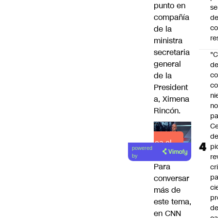
punto en
se
compañía
de
c
de la
re
ministra
secretaria
"C
general
d
de la
co
co
President
ni
a, Ximena
n
Rincón.
pa
Ce
de
Lea el
pi
powered
artículo
re
by
Para
cr
pa
conversar
ci
más de
pr
este tema,
d
en CNN