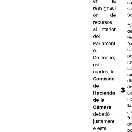
en la
co
reasignaci
se
ón de
Sq
recursos
"S
al interior
d
del
fe
Parlament
"s
sa
o.
po
De hecho,
Fe
este
Li
martes, la
re
Comisión
di
de
d
Hacienda
Ca
Fl
de la
ll
Cámara
a 
debatió
"e
justament
d
e este
po