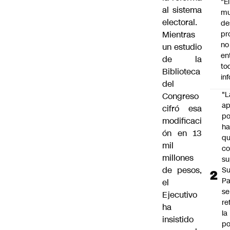
"É
al sistema
m
electoral.
de
Mientras
pr
no
un estudio
en
de la
to
Biblioteca
in
del
"L
Congreso
ap
cifró esa
po
modificaci
h
ón en 13
q
mil
c
millones
su
de pesos,
Su
P
el
se
Ejecutivo
re
ha
la
insistido
po