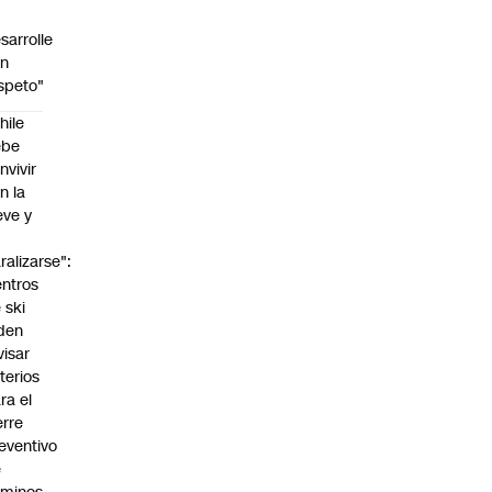
sarrolle
on
speto"
hile
ebe
nvivir
n la
eve y
o
ralizarse":
ntros
 ski
den
visar
iterios
ra el
erre
eventivo
e