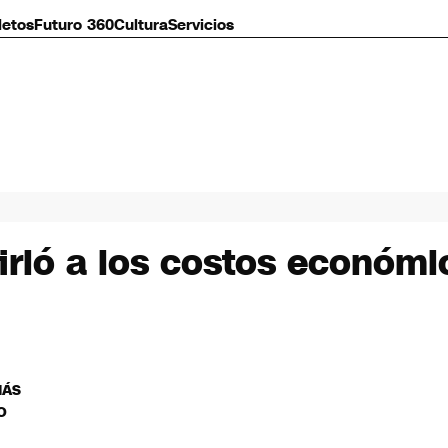
letos
Futuro 360
Cultura
Servicios
firió a los costos económi
MÁS
O