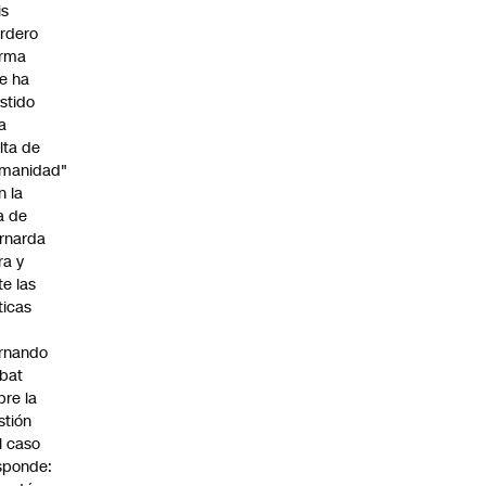
is
rdero
irma
e ha
istido
a
alta de
manidad"
n la
ja de
rnarda
ra y
te las
íticas
rnando
bat
bre la
stión
l caso
sponde: