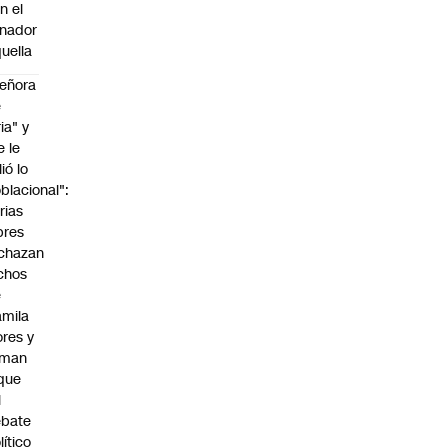
n el
nador
uella
eñora
e
ria" y
e le
lió lo
blacional":
rias
bres
chazan
chos
e
mila
ores y
aman
que
l
ebate
lítico