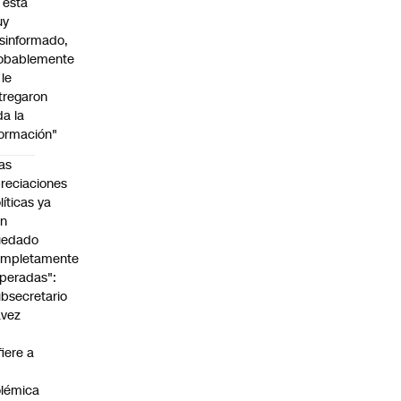
l está
uy
sinformado,
obablemente
 le
tregaron
da la
formación"
as
reciaciones
líticas ya
an
uedado
ompletamente
peradas":
bsecretario
avez
fiere a
lémica