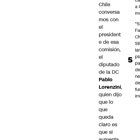
c
Chile
a 
conversa
m
mos con
"S
el
Fa
president
C
e de esa
SII
comisión,
la
pl
el
pa
diputado
de
de la DC
ne
Pablo
d
Lorenzini
,
fu
quien dijo
ir
que lo
que
queda
claro es
que si
aumenta