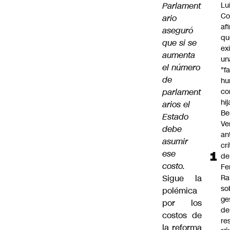
Parlament
Lu
Co
ario
af
aseguró
qu
que si se
ex
aumenta
un
el número
"f
de
hu
parlament
co
hi
arios el
Be
Estado
Ve
debe
an
asumir
cr
ese
de
costo.
Fe
Sigue la
Ra
so
polémica
ge
por los
de
costos de
re
la reforma