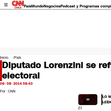
País
Mundo
Negocios
Podcast y Programas comp
País
Mundo
Inicio
País
Negocios
Diputado Lorenzini se re
Deportes
electoral
Programas completos
Cultura
Servicios
06- 08- 2014 08:43
Bits
Por
CNN
CNN Data
LO 
CNN tiempo
LEÍD
Futuro 360
El
Opinión