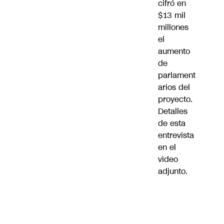
cifró en
$13 mil
millones
el
aumento
de
parlament
arios del
proyecto.
Detalles
de esta
entrevista
en el
video
adjunto.