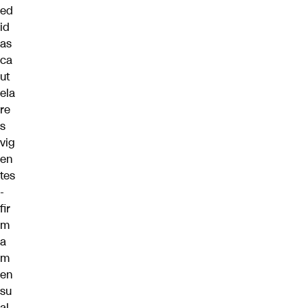
ed
id
as
ca
ut
ela
re
s
vig
en
tes
-
fir
m
a
m
en
su
al,