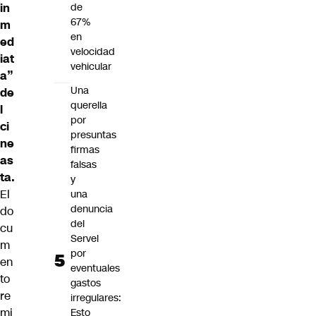
in
de
67%
m
en
ed
velocidad
iat
vehicular
a”
Una
de
querella
l
por
ci
presuntas
ne
firmas
as
falsas
ta.
y
El
una
denuncia
do
del
cu
Servel
m
por
en
eventuales
to
gastos
re
irregulares:
mi
Esto