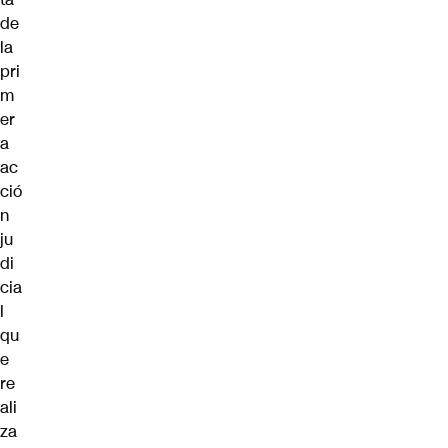
de
la
pri
m
er
a
ac
ció
n
ju
di
cia
l
qu
e
re
ali
za