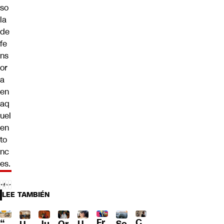
so
la
de
fe
ns
or
a
en
aq
uel
en
to
nc
es.
LEE TAMBIÉN
Fr
C
“
Ju
Or
U
Se