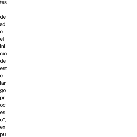
tes
-
de
sd
e
el
ini
cio
de
est
e
lar
go
pr
oc
es
o”,
ex
pu