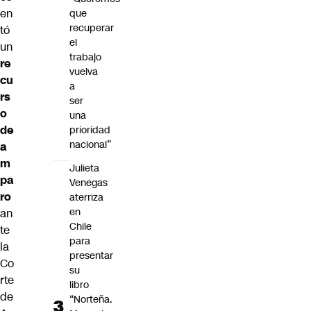
en
que
recuperar
tó
el
un
trabajo
re
vuelva
cu
a
rs
ser
o
una
de
prioridad
nacional”
a
m
Julieta
pa
Venegas
ro
aterriza
en
an
Chile
te
para
la
presentar
Co
su
rte
libro
de
“Norteña.