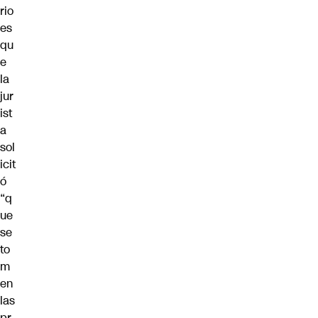
rio
es
qu
e
la
jur
ist
a
sol
icit
ó
“q
ue
se
to
m
en
las
pr