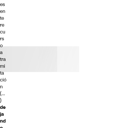
es
en
te
re
cu
rs
o
a
tra
mi
ta
ció
n
(…
)
de
ja
nd
o