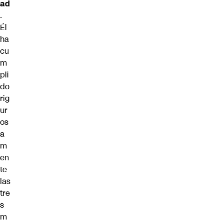
ad
.
Él
ha
cu
m
pli
do
rig
ur
os
a
m
en
te
las
tre
s
m