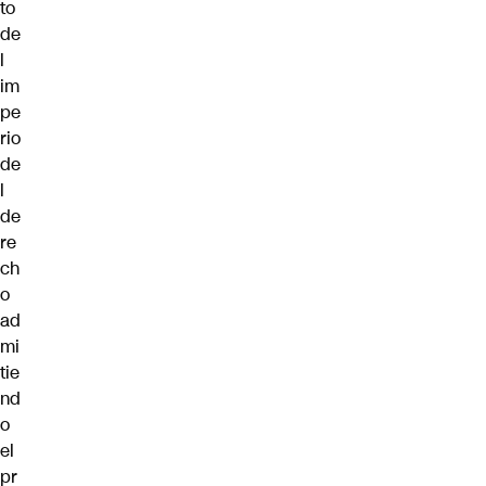
to
de
l
im
pe
rio
de
l
de
re
ch
o
ad
mi
tie
nd
o
el
pr