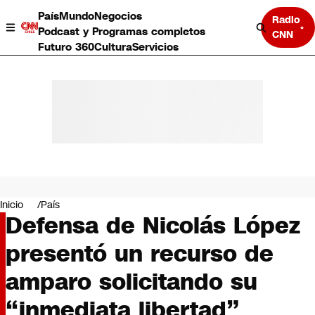
País
Mundo
Negocios
Radio
Podcast y Programas completos
CNN
Futuro 360
Cultura
Servicios
País
Mundo
Negocios
Inicio
País
Defensa de Nicolás López
Deportes
Programas completos
presentó un recurso de
Cultura
Servicios
amparo solicitando su
Bits
CNN Data
“inmediata libertad”
CNN tiempo