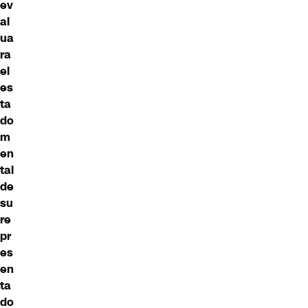
ev
al
ua
ra
el
es
ta
do
m
en
tal
de
su
re
pr
es
en
ta
do