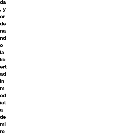
da
, y
or
de
na
nd
o
la
lib
ert
ad
in
m
ed
iat
a
de
mi
re