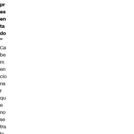
pr
es
en
ta
do
”
Ca
be
m
en
cio
na
r
qu
e
no
se
tra
ta