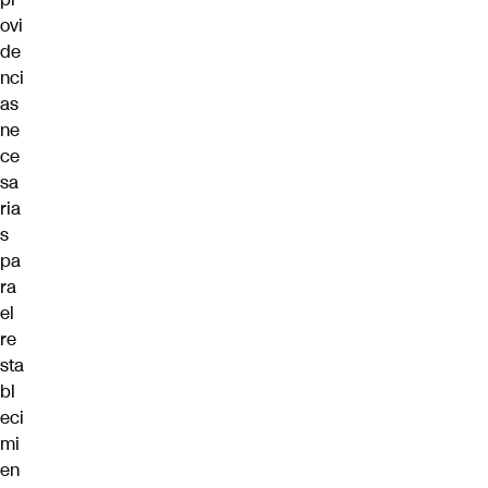
ovi
de
nci
as
ne
ce
sa
ria
s
pa
ra
el
re
sta
bl
eci
mi
en