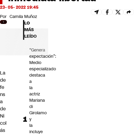
Futuro 360
23- 05- 2022 19:45
Opinión
Por
Camila Muñoz
LO
MÁS
LEÍDO
“Genera
expectación”:
Medio
especializado
La
destaca
de
a
fe
la
ns
actriz
Mariana
a
di
de
Girolamo
Ni
y
col
la
ás
incluye