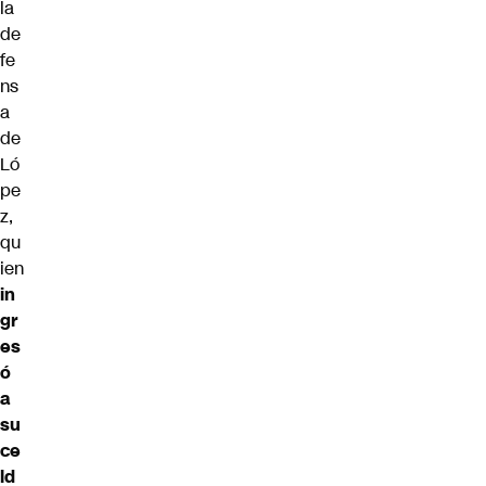
la
de
fe
ns
a
de
Ló
pe
z,
qu
ien
in
gr
es
ó
a
su
ce
ld