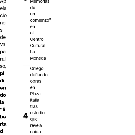
Ap
Memorias
de
ela
un
cio
comienzo”
ne
en
s
el
de
Centro
Val
Cultural
pa
La
Moneda
raí
so,
Orrego
pi
defiende
di
obras
en
en
Plaza
do
Italia
la
tras
“li
estudio
be
que
rta
revela
d
caída