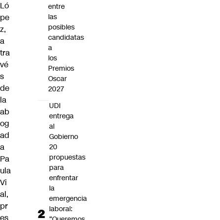
Ló
entre
pe
las
posibles
z,
candidatas
a
a
tra
los
vé
Premios
s
Oscar
de
2027
la
UDI
ab
entrega
og
al
ad
Gobierno
a
20
propuestas
Pa
para
ula
enfrentar
Vi
la
al,
emergencia
pr
laboral:
es
“Queremos