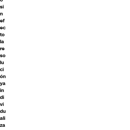
si
n
ef
ec
to
la
re
so
lu
ci
ón
ya
in
di
vi
du
ali
za