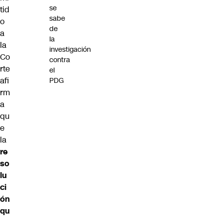
se
tid
sabe
o
de
a
la
la
investigación
Co
contra
rte
el
afi
PDG
rm
a
qu
e
la
re
so
lu
ci
ón
qu