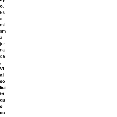
o.
Es
a
mi
sm
a
jor
na
da
,
Vi
al
so
lici
tó
qu
e
se