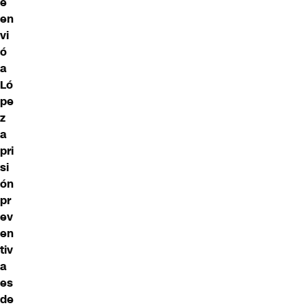
e
en
vi
ó
a
Ló
pe
z
a
pri
si
ón
pr
ev
en
tiv
a
es
de