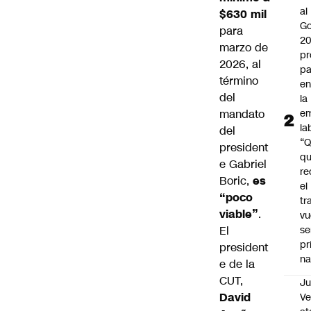
al
$630 mil
Go
para
2
marzo de
pr
2026, al
pa
término
en
del
la
mandato
em
la
del
“
president
q
e
Gabriel
re
Boric
,
es
el
“poco
tr
viable”
.
vu
El
se
pr
president
na
e de la
CUT,
Ju
David
V