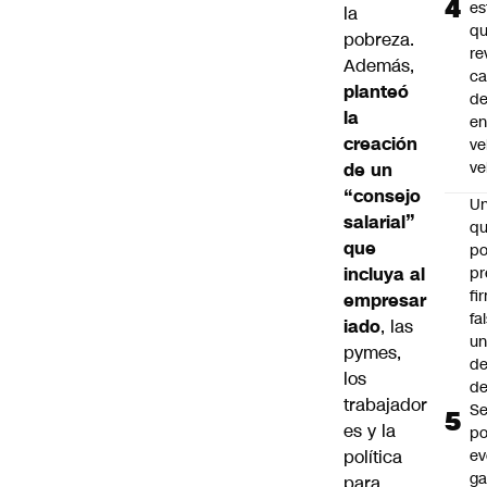
es
la
q
pobreza.
re
Además,
ca
planteó
d
la
e
creación
ve
ve
de un
“consejo
U
salarial”
qu
que
po
incluya al
pr
fi
empresar
fa
iado
, las
u
pymes,
de
los
de
trabajador
Se
es y la
po
política
ev
ga
para