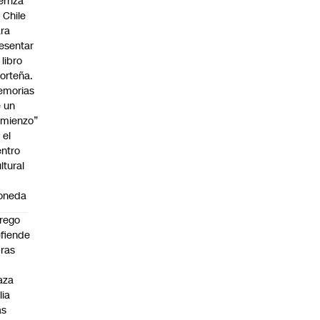
erriza
 Chile
ra
esentar
 libro
orteña.
emorias
 un
mienzo”
 el
ntro
ltural
a
oneda
rego
fiende
ras
n
aza
lia
as