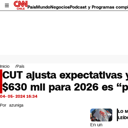
País
Mundo
Negocios
Podcast y Programas comp
País
Mundo
Inicio
País
Negocios
CUT ajusta expectativas
Deportes
$630 mil para 2026 es “p
Programas completos
Cultura
Servicios
04- 05- 2024 16:34
Bits
Por
azuniga
CNN Data
LO 
CNN tiempo
LEÍD
Futuro 360
En un
Opinión