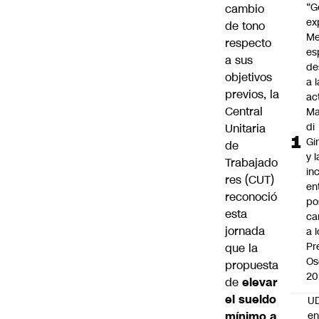
“G
cambio
ex
de tono
Me
respecto
es
a sus
de
objetivos
a l
previos, la
ac
Central
Ma
di
Unitaria
Gi
de
y l
Trabajado
in
res (CUT)
en
reconoció
po
esta
ca
jornada
a 
Pr
que la
Os
propuesta
20
de
elevar
el sueldo
UD
mínimo a
en