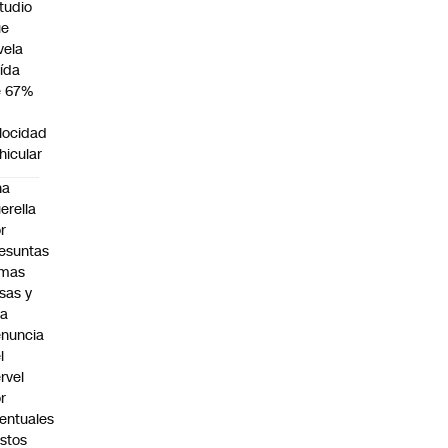
tudio
ue
vela
ída
e 67%
n
locidad
hicular
na
erella
r
esuntas
rmas
lsas y
na
nuncia
l
rvel
r
entuales
stos