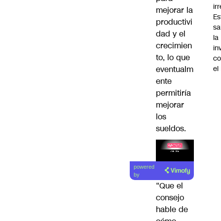
ir
mejorar la
Es
productivi
sa
dad y el
la
crecimien
in
to, lo que
co
eventualm
el
ente
permitiría
mejorar
los
sueldos.
Lea el
powered
artículo
by
“Que el
consejo
hable de