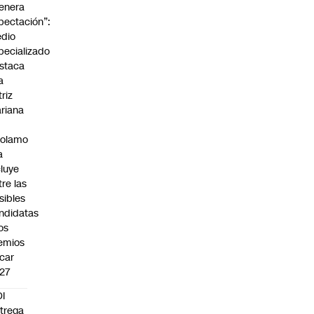
enera
pectación”:
dio
pecializado
staca
a
triz
riana
rolamo
a
cluye
tre las
sibles
ndidatas
los
emios
car
27
I
trega