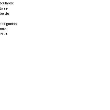
regulares:
to se
be de
vestigación
ntra
 PDG