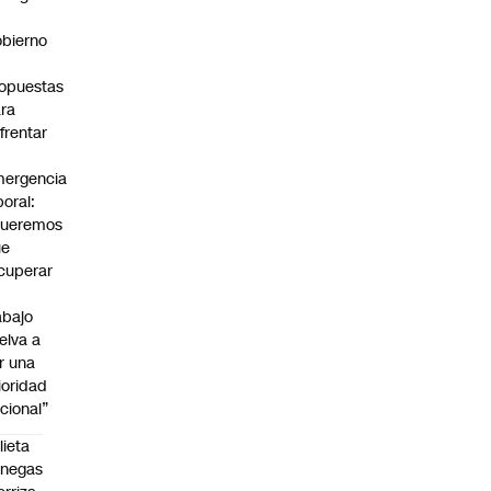
bierno
0
opuestas
ra
frentar
ergencia
boral:
Queremos
ue
cuperar
abajo
elva a
r una
ioridad
cional”
lieta
enegas