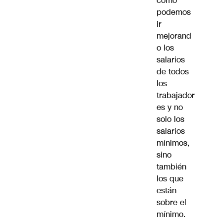
cómo
podemos
ir
mejorand
o los
salarios
de todos
los
trabajador
es y no
solo los
salarios
mínimos,
sino
también
los que
están
sobre el
mínimo.