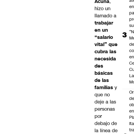
at
Acuña
,
en
hizo un
pa
llamado a
pr
trabajar
su
en un
“N
“salario
M
vital” que
de
co
cubra las
en
necesida
Ce
des
Cu
básicas
L
de las
M
familias
y
Or
que no
de
deje a las
ob
personas
e
por
Pl
debajo de
Ita
tr
la línea de