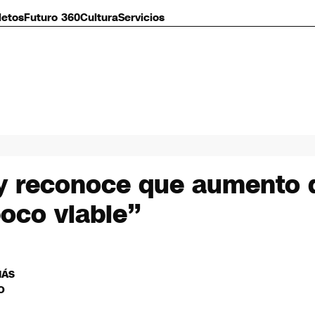
letos
Futuro 360
Cultura
Servicios
 y reconoce que aumento 
oco viable”
MÁS
O