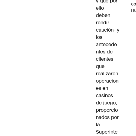
y que por
c
ello
H
deben
rendir
caución- y
los
antecede
ntes de
clientes
que
realizaron
operacion
es en
casinos
de juego,
proporcio
nados por
la
Superinte