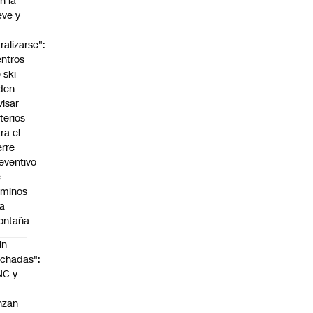
n la
eve y
o
ralizarse":
ntros
 ski
den
visar
iterios
ra el
erre
eventivo
e
aminos
la
ontaña
in
chadas":
NC y
nzan