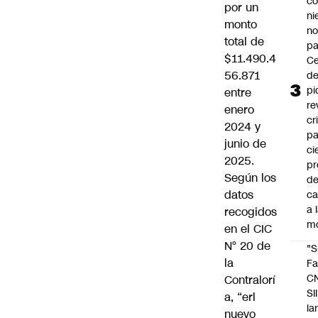
co
por un
ni
monto
n
total de
pa
$11.490.4
Ce
56.871
de
pi
entre
re
enero
cr
2024 y
pa
junio de
ci
2025.
pr
Según los
d
datos
c
a 
recogidos
m
en el CIC
N° 20 de
"S
la
Fa
C
Contralorí
SII
a, “erl
la
nuevo