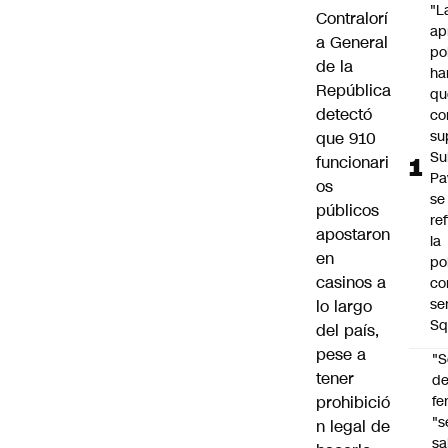
"L
Contralorí
ap
a General
po
de la
ha
República
qu
detectó
co
su
que 910
Su
funcionari
Pa
os
se
públicos
re
apostaron
la
en
po
casinos a
co
se
lo largo
Sq
del país,
pese a
"S
tener
d
fe
prohibició
"s
n legal de
sa