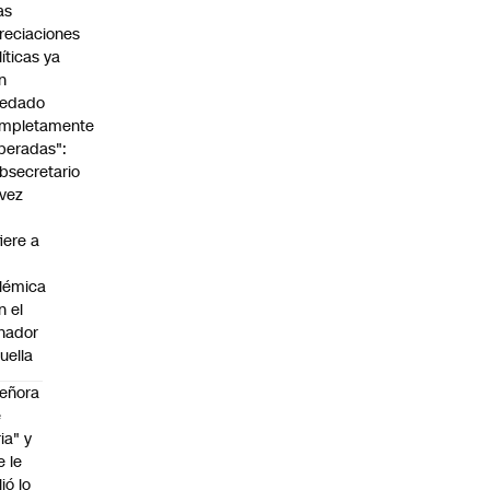
as
reciaciones
líticas ya
n
edado
mpletamente
peradas":
bsecretario
vez
fiere a
lémica
n el
nador
uella
eñora
e
ria" y
e le
lió lo