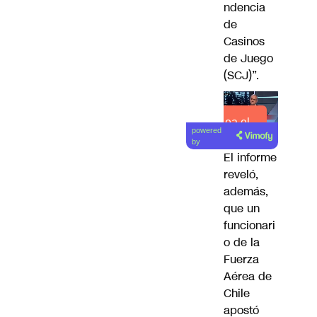
ndencia
de
Casinos
de Juego
(SCJ)”.
Lea el
powered
artículo
by
El informe
reveló,
además,
que un
funcionari
o de la
Fuerza
Aérea de
Chile
apostó