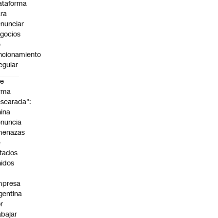
ataforma
ra
nunciar
gocios
e
ncionamiento
regular
De
rma
scarada":
ina
nuncia
menazas
e
tados
idos
mpresa
gentina
r
abajar