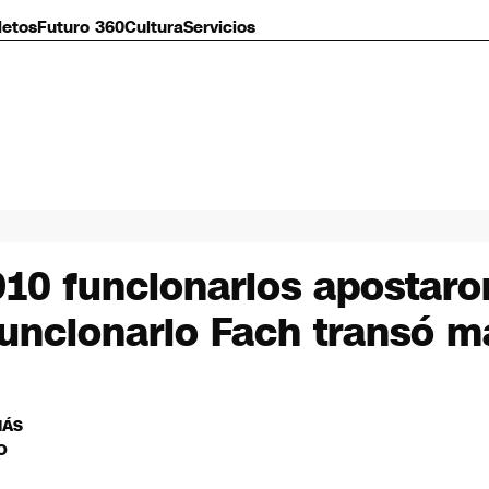
letos
Futuro 360
Cultura
Servicios
910 funcionarios apostaro
 Funcionario Fach transó m
MÁS
O