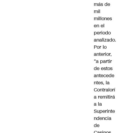
más de
mil
millones
en el
periodo
analizado.
Por lo
anterior,
“a partir
de estos
antecede
ntes, la
Contralorí
a remitirá
a la
Superinte
ndencia
de
Casinos