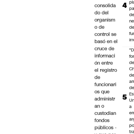
pl
consolida
pa
do del
de
organism
ne
o de
d
fu
control se
ir
basó en el
cruce de
"
informaci
fo
de
ón entre
Ch
el registro
de
de
a
funcionari
d
os que
Es
administr
Un
an o
a
e
custodian
ar
fondos
po
públicos -
tr