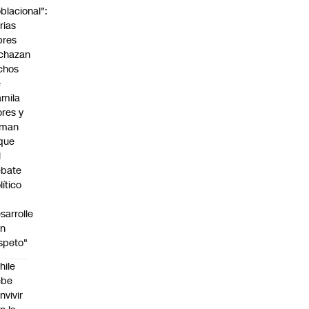
blacional":
rias
bres
chazan
chos
e
mila
ores y
aman
que
l
ebate
lítico
sarrolle
on
speto"
hile
ebe
nvivir