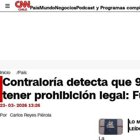
País
Mundo
Negocios
Podcast y Programas comp
País
Mundo
Inicio
País
Negocios
Contraloría detecta que 
Deportes
tener prohibición legal:
Programas completos
Cultura
Servicios
23- 03- 2026 13:26
Bits
Por
Carlos Reyes Piérola
CNN Data
LO 
CNN tiempo
LEÍD
Futuro 360
La
Opinión