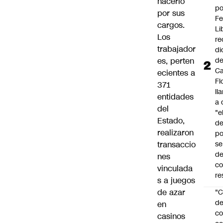
hacerlo
po
por sus
Fe
cargos.
Li
Los
re
trabajador
di
d
es, perten
Ca
ecientes a
Fl
371
ll
entidades
a 
del
"e
Estado,
d
realizaron
po
se
transaccio
de
nes
c
vinculada
re
s a juegos
de azar
"C
d
en
co
casinos